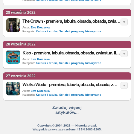
28 września 2022
The Crown - premiera, fabuła, obsada, obsada, zwiastun, ile odcinków. Wszystko, co wiemy o serialu Netflix
Autor:
Ewa Korzecka
Kategorie:
Kultura i sztuka
,
Seriale i programy historyczne
28 września 2022
Kleo - premiera, fabuła, obsada, obsada, zwiastun, ile odcinków. Wszystko, co wiemy o serialu Netflix
Autor:
Ewa Korzecka
Kategorie:
Kultura i sztuka
,
Seriale i programy historyczne
27 września 2022
Wielka Woda - premiera, fabuła, obsada, obsada, zwiastun, ile odcinków. Wszystko, co wiemy o serialu Netflix
Autor:
Ewa Korzecka
Kategorie:
Kultura i sztuka
,
Seriale i programy historyczne
Załaduj więcej
artykułów...
Copyright © 2004-2023 — Historia.org.pl.
Wszystkie prawa zastrzeżone. ISSN 2083-2265.