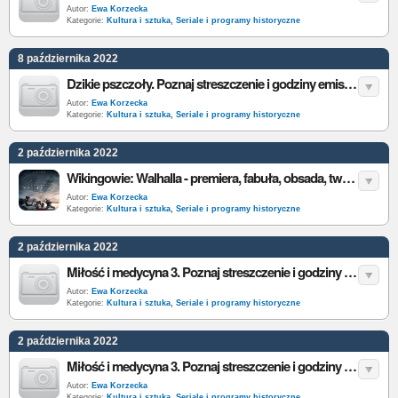
Autor:
Ewa Korzecka
Kategorie:
Kultura i sztuka
,
Seriale i programy historyczne
8 października 2022
Dzikie pszczoły. Poznaj streszczenie i godziny emisji odcinków 351-360 kostiumowej telenoweli w TVP
Autor:
Ewa Korzecka
Kategorie:
Kultura i sztuka
,
Seriale i programy historyczne
2 października 2022
Wikingowie: Walhalla - premiera, fabuła, obsada, twórcy, zwiastun, ile odcinków. Wszystko, co wiemy o serialu Netflix
Autor:
Ewa Korzecka
Kategorie:
Kultura i sztuka
,
Seriale i programy historyczne
2 października 2022
Miłość i medycyna 3. Poznaj streszczenie i godziny emisji odcinków 16-20 serialu historycznego w TVP
Autor:
Ewa Korzecka
Kategorie:
Kultura i sztuka
,
Seriale i programy historyczne
2 października 2022
Miłość i medycyna 3. Poznaj streszczenie i godziny emisji odcinków 13-15 serialu historycznego w TVP
Autor:
Ewa Korzecka
Kategorie:
Kultura i sztuka
,
Seriale i programy historyczne