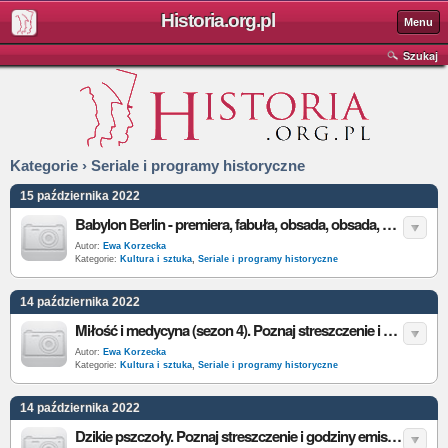
Historia.org.pl
Menu
Szukaj
Kategorie › Seriale i programy historyczne
15 października 2022
Babylon Berlin - premiera, fabuła, obsada, obsada, zwiastun, ile odcinków. Wszystko, co wiemy o serialu HBO
Autor:
Ewa Korzecka
Kategorie:
Kultura i sztuka
,
Seriale i programy historyczne
14 października 2022
Miłość i medycyna (sezon 4). Poznaj streszczenie i godziny emisji odcinków 21-24 serialu historycznego w TVP
Autor:
Ewa Korzecka
Kategorie:
Kultura i sztuka
,
Seriale i programy historyczne
14 października 2022
Dzikie pszczoły. Poznaj streszczenie i godziny emisji odcinków 361-370 kostiumowej telenoweli w TVP