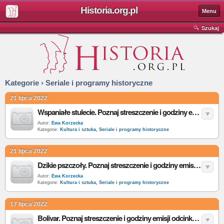
Historia.org.pl
Menu
Szukaj
Kategorie › Seriale i programy historyczne
21 lipca 2022
Wspaniałe stulecie. Poznaj streszczenie i godziny emisji odcinków 81-90 kostiumowej telenoweli w TVP
Autor:
Ewa Korzecka
Kategorie:
Kultura i sztuka
,
Seriale i programy historyczne
21 lipca 2022
Dzikie pszczoły. Poznaj streszczenie i godziny emisji odcinków 291-300 kostiumowej telenoweli w TVP
Autor:
Ewa Korzecka
Kategorie:
Kultura i sztuka
,
Seriale i programy historyczne
17 lipca 2022
Bolivar. Poznaj streszczenie i godziny emisji odcinków 51-60 historycznego serialu w TVP