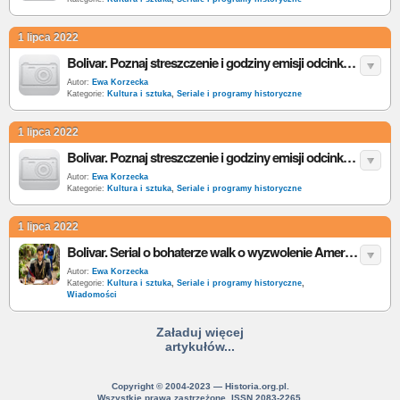
1 lipca 2022
Bolivar. Poznaj streszczenie i godziny emisji odcinków 21-30 historycznego serialu w TVP
Autor:
Ewa Korzecka
Kategorie:
Kultura i sztuka
,
Seriale i programy historyczne
1 lipca 2022
Bolivar. Poznaj streszczenie i godziny emisji odcinków 11-20 historycznego serialu w TVP
Autor:
Ewa Korzecka
Kategorie:
Kultura i sztuka
,
Seriale i programy historyczne
1 lipca 2022
Bolivar. Serial o bohaterze walk o wyzwolenie Ameryki Południowej spod władzy Hiszpanii w TVP
Autor:
Ewa Korzecka
Kategorie:
Kultura i sztuka
,
Seriale i programy historyczne
,
Wiadomości
Załaduj więcej
artykułów...
Copyright © 2004-2023 — Historia.org.pl.
Wszystkie prawa zastrzeżone. ISSN 2083-2265.