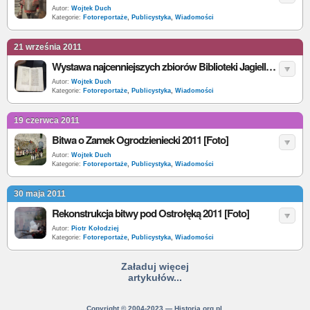
Autor:
Wojtek Duch
Kategorie:
Fotoreportaże
,
Publicystyka
,
Wiadomości
21 września 2011
Wystawa najcenniejszych zbiorów Biblioteki Jagiellońskiej [Foto]
Autor:
Wojtek Duch
Kategorie:
Fotoreportaże
,
Publicystyka
,
Wiadomości
19 czerwca 2011
Bitwa o Zamek Ogrodzieniecki 2011 [Foto]
Autor:
Wojtek Duch
Kategorie:
Fotoreportaże
,
Publicystyka
,
Wiadomości
30 maja 2011
Rekonstrukcja bitwy pod Ostrołęką 2011 [Foto]
Autor:
Piotr Kołodziej
Kategorie:
Fotoreportaże
,
Publicystyka
,
Wiadomości
Załaduj więcej
artykułów...
Copyright © 2004-2023 — Historia.org.pl.