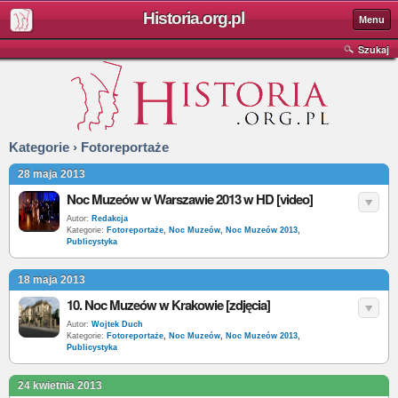
Historia.org.pl
Menu
Szukaj
Kategorie › Fotoreportaże
28 maja 2013
Noc Muzeów w Warszawie 2013 w HD [video]
Autor:
Redakcja
Kategorie:
Fotoreportaże
,
Noc Muzeów
,
Noc Muzeów 2013
,
Publicystyka
18 maja 2013
10. Noc Muzeów w Krakowie [zdjęcia]
Autor:
Wojtek Duch
Kategorie:
Fotoreportaże
,
Noc Muzeów
,
Noc Muzeów 2013
,
Publicystyka
24 kwietnia 2013