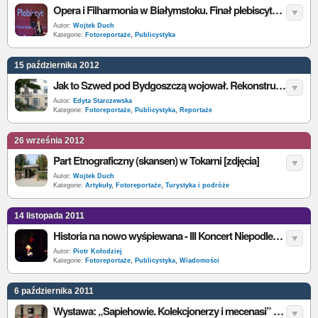
Opera i Filharmonia w Białymstoku. Finał plebiscytu na Wydarzenie Historyczne Roku [zdjęcia]
Autor:
Wojtek Duch
Kategorie:
Fotoreportaże
,
Publicystyka
15 października 2012
Jak to Szwed pod Bydgoszczą wojował. Rekonstrukcja historyczna 2012 [zdjęcia]
Autor:
Edyta Starczewska
Kategorie:
Fotoreportaże
,
Publicystyka
,
Reportaże
26 września 2012
Part Etnograficzny (skansen) w Tokarni [zdjęcia]
Autor:
Wojtek Duch
Kategorie:
Artykuły
,
Fotoreportaże
,
Turystyka i podróże
14 listopada 2011
Historia na nowo wyśpiewana - III Koncert Niepodległości [Foto]
Autor:
Piotr Kołodziej
Kategorie:
Fotoreportaże
,
Publicystyka
,
Wiadomości
6 października 2011
Wystawa: „Sapiehowie. Kolekcjonerzy i mecenasi” na Wawelu [Foto]