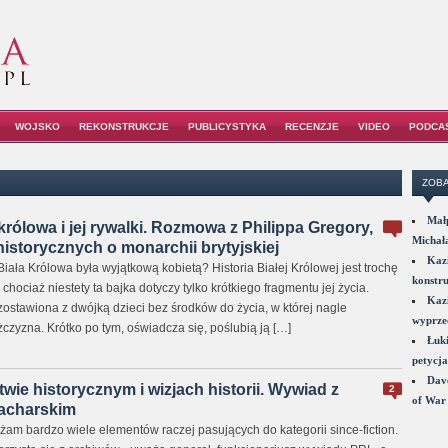
WOJSKO
REKONSTRUKCJE
PUBLICYSTYKA
RECENZJE
VIDEO
PODCA
ZOBA
Małp
królowa i jej rywalki. Rozmowa z Philippa Gregory,
Michał
historycznych o monarchii brytyjskiej
Kazi
ała Królowa była wyjątkową kobietą? Historia Białej Królowej jest trochę
konstru
chociaż niestety ta bajka dotyczy tylko krótkiego fragmentu jej życia.
Kazi
ostawiona z dwójką dzieci bez środków do życia, w której nagle
wyprzed
czyzna. Krótko po tym, oświadcza się, poślubią ją […]
Łuki
petycja
Dave
wie historycznym i wizjach historii. Wywiad z
2
of War 
acharskim
żam bardzo wiele elementów raczej pasujących do kategorii since-fiction.