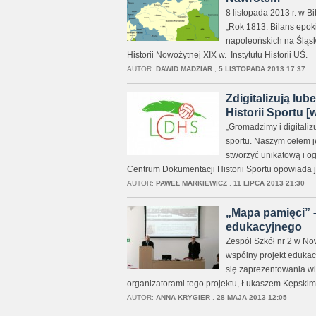
8 listopada 2013 r. w B
„Rok 1813. Bilans epok
napoleońskich na Śląsk
Historii Nowożytnej XIX w. Instytutu Historii UŚ.
AUTOR:
DAWID MADZIAR
,
5 LISTOPADA 2013 17:37
Zdigitalizują lu
Historii Sportu [
„Gromadzimy i digitaliz
sportu. Naszym celem je
stworzyć unikatową i o
Centrum Dokumentacji Historii Sportu opowiada je
AUTOR:
PAWEŁ MARKIEWICZ
,
11 LIPCA 2013 21:30
„Mapa pamięci” –
edukacyjnego
Zespół Szkół nr 2 w N
wspólny projekt edukac
się zaprezentowania w
organizatorami tego projektu, Łukaszem Kępski
AUTOR:
ANNA KRYGIER
,
28 MAJA 2013 12:05