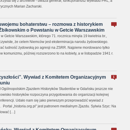
orzysta się z archiwów - uważa generał, funkcjonariusz wywiadu PRL, a
orycznych Marian Zacharski.
z swojemu bohaterstwu – rozmowa z historykiem
 Żbikowskim o Powstaniu w Getcie Warszawskim
 Getcie Warszawskim, którego 71. rocznica minęła 19 kwietnia br.,
 oczywiste, że celem Niemców jest eksterminacja narodu żydowskiego.
ać ludność żydowską po agresji na ZSRR. Najpierw mordowano tylko
komunizmu, później rozszerzono to na kobiety, a w listopadzie 1941 r.
zyszłości”. Wywiad z Komitetem Organizacyjnym
1
runiu
I Ogólnopolskim Zjazdem Historyków Studentów w Gdańsku jeszcze nie
odowisko historyków rozpoczyna przygotowania do organizacji kolejnej
konferencji. Udało nam się jako pierwszym przeprowadzić wywiad z
Portal „historia.org.pl” jest patronem medialnym Zjazdu. Sylwia Szyc: Na
ulować […]
ńsku. Wywiad z Komitetem Organizacyjnym