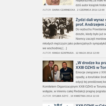
Najwyraźniej za mało k
dziś autor książek hist
AUTOR:
DARIA CZARNECKA
,
2 CZERWCA 2014 12:00
Żydzi dali wyra
prof. Andrzejem
Do wybuchu Powstania w
doszło, kiedy było już
Niemcy zaczęli mordow
młodych mężczyzn jako potencjalnych sympatyków 
we wschodniej […]
AUTOR:
KINGA SZAFRUGA
,
12 MAJA 2014 12:00
„W drodze ku pr
XXIII OZHS w To
Emocje związane z XXI
opadły, a toruńskie śr
edycji tej prestiżowej 
Komitetem Organizacyjnym XXIII OZHS w Toruniu. 
wstępie, w imieniu całej Redakcji pragnę pograt
AUTOR:
SYLWIA SZYC
,
10 KWIETNIA 2014 12:33
XXII OZHS w Gda