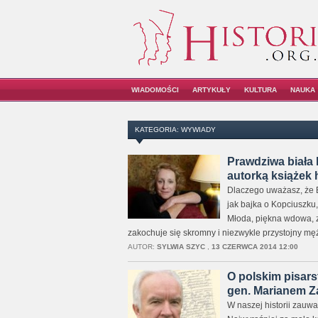
WIADOMOŚCI
ARTYKUŁY
KULTURA
NAUKA
KATEGORIA: WYWIADY
Prawdziwa biała 
autorką książek 
Dlaczego uważasz, że Bi
jak bajka o Kopciuszku, 
Młoda, piękna wdowa, z
zakochuje się skromny i niezwykle przystojny męż
AUTOR:
SYLWIA SZYC
,
13 CZERWCA 2014 12:00
O polskim pisarst
gen. Marianem Z
W naszej historii zauwa