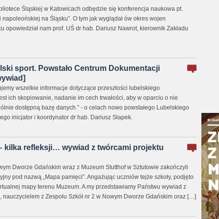
ibliotece Śląskiej w Katowicach odbędzie się konferencja naukowa pt.
i napoleońskiej na Śląsku”. O tym jak wyglądał ów okres wojen
u opowiedział nam prof. UŚ dr hab. Dariusz Nawrot, kierownik Zakładu
belski sport. Powstało Centrum Dokumentacji
wywiad]
ujemy wszelkie informacje dotyczące przeszłości lubelskiego
st ich skopiowanie, nadanie im cech trwałości, aby w oparciu o nie
gólnie dostępną bazę danych.” - o celach nowo powstałego Lubelskiego
go inicjator i koordynator dr hab. Dariusz Słapek.
 kilka refleksji… wywiad z twórcami projektu
owym Dworze Gdańskim wraz z Muzeum Stutthof w Sztutowie zakończyli
yjny pod nazwą „Mapa pamięci”. Angażując uczniów tejże szkoły, podjęto
irtualnej mapy terenu Muzeum. A my przedstawiamy Państwu wywiad z
m, nauczycielem z Zespołu Szkół nr 2 w Nowym Dworze Gdańskim oraz […]