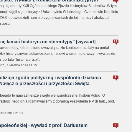
ną się obrady XXII Ogólnopolskiego Zjazdu Historyków Studentów. W tym
encji zajęli się historycy z Uniwersytetu Gdańskiego. Członkowie Komitetu
HS opowiedzieli nam o przygotowaniach do tej imprezy i atrakcjach
h gości.
cę łamać historyczne stereotypy” [wywiad]
12
awet osoby, które historie uważają za zło konieczne trafiały na portal
żby historycznymi ciekawostkami„ - mówi w swoim pierwszym wywiadzie
portalu ”historia.org.pl”.
ICZ
,
6 MARCA 2014 21:15
lizuje zgodę polityczną i wspólnotę działania
2
Nałęcz o przeszłości i przyszłości Święta
opada to najważniejsze święto we współczesnej historii Polski. O
szłości tego dnia rozmawialiśmy z doradcą Prezydenta RP dr hab., prof.
PADA 2013 21:00
poleońskiej - wywiad z prof. Dariuszem
3