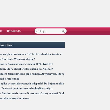
ST
REDAKCJA
CZ TAKŻE
a na płaszczu króla w 1670. O co chodzi w żarcie z
a Korybuta Wiśniowieckiego?
mierz Siemienowicz w serialu 1670. Kim był
ktor, który chciał wysłać chłopa na Księżyc?
mierz Siemienowicz i jego rakiety. Artylerzysta, który
ził swoją epokę
 tylko w specjalistycznych sklepach? Do Sejmu trafiła
. Francuzi po Azincourt odetchnęliby z ulgą
 Bautista może zostać Kratosem. Cztery odcinki God
trzeba nakręcić od nowa