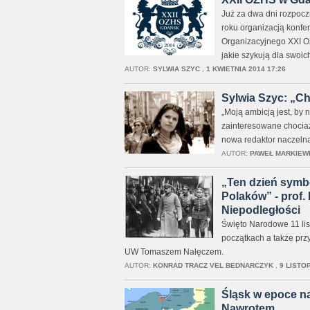
Już za dwa dni rozpocz
roku organizacją konfer
Organizacyjnego XXI OZ
jakie szykują dla swoic
AUTOR:
SYLWIA SZYC
,
1 KWIETNIA 2014 17:26
Sylwia Szyc: „Ch
„Moją ambicją jest, by n
zainteresowane chocia
nowa redaktor naczelna 
AUTOR:
PAWEŁ MARKIEW
„Ten dzień symbo
Polaków” - prof. 
Niepodległości
Święto Narodowe 11 list
początkach a także przy
UW Tomaszem Nałęczem.
AUTOR:
KONRAD TRACZ VEL BEDNARCZYK
,
9 LISTO
Śląsk w epoce na
Nawrotem