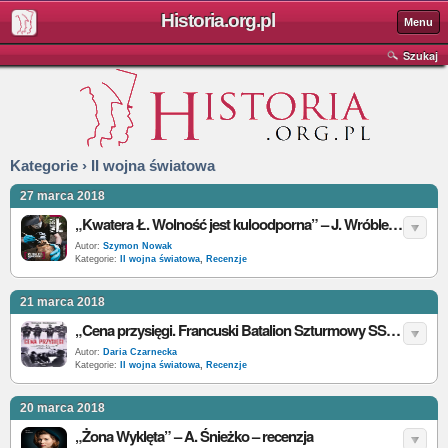
Historia.org.pl
Menu
Szukaj
Kategorie › II wojna światowa
27 marca 2018
„Kwatera Ł. Wolność jest kuloodporna” – J. Wróblewski – recenzja
Autor:
Szymon Nowak
Kategorie:
II wojna światowa
,
Recenzje
21 marca 2018
„Cena przysięgi. Francuski Batalion Szturmowy SS w bitwie o Berlin” – T. Borowski – recenzja
Autor:
Daria Czarnecka
Kategorie:
II wojna światowa
,
Recenzje
20 marca 2018
„Żona Wyklęta” – A. Śnieżko – recenzja