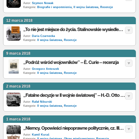
Autor:
Szymon Nowak
Kategorie:
Biografie i wspomnienia
,
II wojna światowa
,
Recenzje
12 marca 2018
„To nie jest miejsce do życia. Stalinowskie wysiedlenia znad Bugu i z Bieszczad” – K. Potaczała – recenzja
Autor:
Daria Czarnecka
Kategorie:
II wojna światowa
,
Recenzje
9 marca 2018
„Podróż wśród wojowników” – È. Curie – recenzja
Autor:
Grzegorz Antoszek
Kategorie:
II wojna światowa
,
Recenzje
2 marca 2018
„Fatalne decyzje w II wojnie światowej” – H.-D. Otto – recenzja
Autor:
Rafał Niburski
Kategorie:
II wojna światowa
,
Recenzje
1 marca 2018
„Niemcy. Opowieści niepoprawne politycznie, cz. III” – P. Zychowicz – recenzja
Autor:
Kamil Kuraś
Kategorie:
II wojna światowa
,
Okres międzywojenny
,
Recenzje