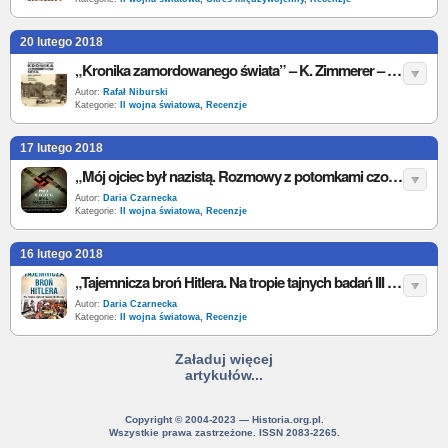
20 lutego 2018
„Kronika zamordowanego świata” – K. Zimmerer – recenzja
Autor:
Rafał Niburski
Kategorie:
II wojna światowa
,
Recenzje
17 lutego 2018
„Mój ojciec był nazistą. Rozmowy z potomkami czołowych przywódców Trzeciej Rzeszy” – T. Freidensson – recenzja
Autor:
Daria Czarnecka
Kategorie:
II wojna światowa
,
Recenzje
16 lutego 2018
„Tajemnicza broń Hitlera. Na tropie tajnych badań III Rzeszy” – L. Adamczewski – recenzja
Autor:
Daria Czarnecka
Kategorie:
II wojna światowa
,
Recenzje
Załaduj więcej
artykułów...
Copyright © 2004-2023 — Historia.org.pl.
Wszystkie prawa zastrzeżone. ISSN 2083-2265.