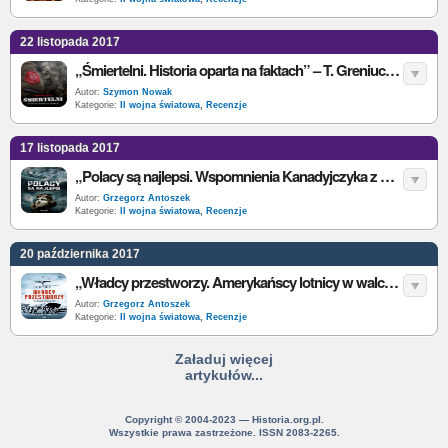
22 listopada 2017
„Śmiertelni. Historia oparta na faktach” – T. Greniuch – recenzja
Autor:
Szymon Nowak
Kategorie:
II wojna światowa
,
Recenzje
17 listopada 2017
„Polacy są najlepsi. Wspomnienia Kanadyjczyka z Dywizjonu 303” – J. Kent – recenzja
Autor:
Grzegorz Antoszek
Kategorie:
II wojna światowa
,
Recenzje
20 października 2017
„Władcy przestworzy. Amerykańscy lotnicy w walce z nazistowskimi Niemcami” – D.L. Miller – recenzja
Autor:
Grzegorz Antoszek
Kategorie:
II wojna światowa
,
Recenzje
Załaduj więcej
artykułów...
Copyright © 2004-2023 — Historia.org.pl.
Wszystkie prawa zastrzeżone. ISSN 2083-2265.