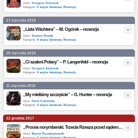
Autor:
Grzegorz Antoszek
Kategorie:
II wojna światowa
,
Recenzje
17 stycznia 2018
„Lista Wächtera” – M. Ogórek – recenzja
Autor:
Szymon Nowak
Kategorie:
II wojna światowa
,
Recenzje
16 stycznia 2018
„Ci szaleni Polacy” – P. Langenfeld – recenzja
Autor:
Grzegorz Antoszek
Kategorie:
II wojna światowa
,
Recenzje
11 stycznia 2018
„My mieliśmy szczęście” – G. Hunter – recenzja
Autor:
Daria Czarnecka
Kategorie:
II wojna światowa
,
Recenzje
22 grudnia 2017
„Proces norymberski. Trzecia Rzesza przed sądem” – J. J. Heydecker, J. Leeb – recenzja
Autor:
Marcin Rozmarynowski
Kategorie:
II wojna światowa
,
Recenzje