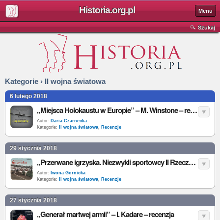
Historia.org.pl
Menu
Szukaj
Kategorie › II wojna światowa
6 lutego 2018
„Miejsca Holokaustu w Europie” – M. Winstone – recenzja
Autor:
Daria Czarnecka
Kategorie:
II wojna światowa
,
Recenzje
29 stycznia 2018
„Przerwane igrzyska. Niezwykli sportowcy II Rzeczypospolitej” – G. Jatkowska – recenzja
Autor:
Iwona Gornicka
Kategorie:
II wojna światowa
,
Recenzje
27 stycznia 2018
„Generał martwej armii” – I. Kadare – recenzja