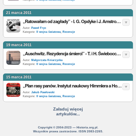
21 marca 2011
„Ratowałam od zagłady” - I. G. Opdyke i J. Amstrong - recenzja
Autor:
Paweł Fryc
Kategorie:
II wojna światowa
,
Recenzje
19 marca 2011
„Auschwitz. Rezydencja śmierci” - T. i H. Świeboccy - recenzja
Autor:
Małgorzata Kniarzycka
Kategorie:
II wojna światowa
,
Recenzje
15 marca 2011
„Plan rasy panów. Instytut naukowy Himmlera a Holokaust” - H. Pringle - recenzja
Autor:
Jakub Pawłowski
Kategorie:
II wojna światowa
,
Recenzje
Załaduj więcej
artykułów...
Copyright © 2004-2023 — Historia.org.pl.
Wszystkie prawa zastrzeżone. ISSN 2083-2265.