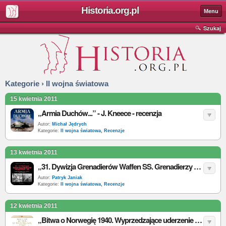
Historia.org.pl
Menu
Szukaj
Kategorie › II wojna światowa
15 kwietnia 2011
„Armia Duchów...” - J. Kneece - recenzja
Autor:
Michał Jędrych
Kategorie:
II wojna światowa
,
Recenzje
13 kwietnia 2011
„31. Dywizja Grenadierów Waffen SS. Grenadierzy dunajscy i szwabscy” - R. Pencz - recenzja
Autor:
Patryk Janiak
Kategorie:
II wojna światowa
,
Recenzje
12 kwietnia 2011
„Bitwa o Norwegię 1940. Wyprzedzające uderzenie Hitlera” - H. O. Lunde - recenzja