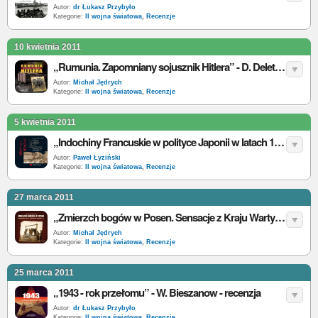
Autor:
dr Łukasz Przybyło
Kategorie:
II wojna światowa
,
Recenzje
10 kwietnia 2011
„Rumunia. Zapomniany sojusznik Hitlera” - D. Deletant - recenzja
Autor:
Michał Jędrych
Kategorie:
II wojna światowa
,
Recenzje
5 kwietnia 2011
„Indochiny Francuskie w polityce Japonii w latach 1940-1945” - L. Sobolewski - recenzja
Autor:
Paweł Łyziński
Kategorie:
II wojna światowa
,
Recenzje
27 marca 2011
„Zmierzch bogów w Posen. Sensacje z Kraju Warty” - L. Adamczewski - recenzja
Autor:
Michał Jędrych
Kategorie:
II wojna światowa
,
Recenzje
25 marca 2011
„1943 - rok przełomu” - W. Bieszanow - recenzja
Autor:
dr Łukasz Przybyło
Kategorie:
II wojna światowa
,
Recenzje