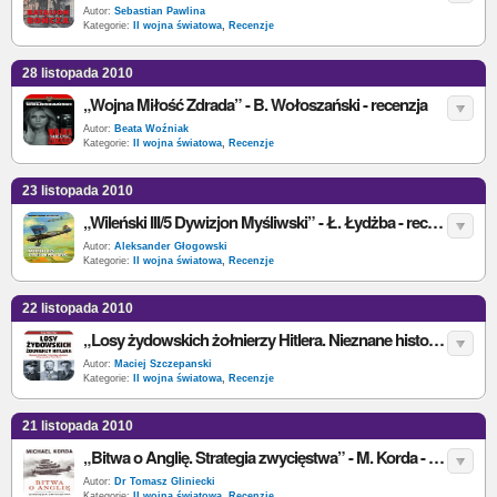
Autor:
Sebastian Pawlina
Kategorie:
II wojna światowa
,
Recenzje
28 listopada 2010
„Wojna Miłość Zdrada” - B. Wołoszański - recenzja
Autor:
Beata Woźniak
Kategorie:
II wojna światowa
,
Recenzje
23 listopada 2010
„Wileński III/5 Dywizjon Myśliwski” - Ł. Łydżba - recenzja
Autor:
Aleksander Głogowski
Kategorie:
II wojna światowa
,
Recenzje
22 listopada 2010
„Losy żydowskich żołnierzy Hitlera. Nieznane historie...” - B.M Rigg - recenzja
Autor:
Maciej Szczepanski
Kategorie:
II wojna światowa
,
Recenzje
21 listopada 2010
„Bitwa o Anglię. Strategia zwycięstwa” - M. Korda - recenzja
Autor:
Dr Tomasz Gliniecki
Kategorie:
II wojna światowa
,
Recenzje