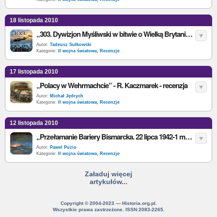
18 listopada 2010
„303. Dywizjon Myśliwski w bitwie o Wielką Brytanię” - J. Kutzner - recenzja
Autor:
Tadeusz Sułkowski
Kategorie:
II wojna światowa
,
Recenzje
17 listopada 2010
„Polacy w Wehrmachcie” - R. Kaczmarek - recenzja
Autor:
Michał Jędrych
Kategorie:
II wojna światowa
,
Recenzje
12 listopada 2010
„Przełamanie Bariery Bismarcka. 22 lipca 1942-1 maja 1944” - S.E. Morison - recenzja
Autor:
Pawel Puzio
Kategorie:
II wojna światowa
,
Recenzje
Załaduj więcej
artykułów...
Copyright © 2004-2023 — Historia.org.pl.
Wszystkie prawa zastrzeżone. ISSN 2083-2265.