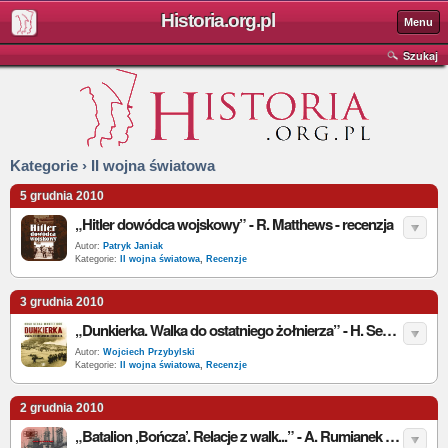
Historia.org.pl
Menu
Szukaj
Kategorie › II wojna światowa
5 grudnia 2010
„Hitler dowódca wojskowy” - R. Matthews - recenzja
Autor:
Patryk Janiak
Kategorie:
II wojna światowa
,
Recenzje
3 grudnia 2010
„Dunkierka. Walka do ostatniego żołnierza” - H. Sebag-Montefiore - recenzja
Autor:
Wojciech Przybylski
Kategorie:
II wojna światowa
,
Recenzje
2 grudnia 2010
„Batalion ‚Bończa’. Relacje z walk...” - A. Rumianek (oprac.) - recenzja