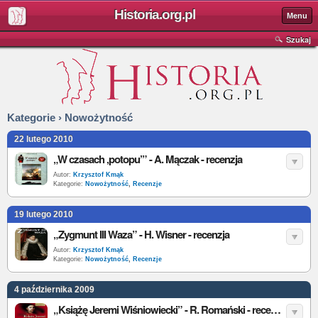
Historia.org.pl
Menu
Szukaj
Kategorie › Nowożytność
22 lutego 2010
„W czasach ‚potopu’” - A. Mączak - recenzja
Autor:
Krzysztof Kmąk
Kategorie:
Nowożytność
,
Recenzje
19 lutego 2010
„Zygmunt III Waza” - H. Wisner - recenzja
Autor:
Krzysztof Kmąk
Kategorie:
Nowożytność
,
Recenzje
4 października 2009
„Książę Jeremi Wiśniowiecki” - R. Romański - recenzja