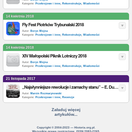
Kategorie:
Przekrojowe i inne
,
Rekonstrukcje
,
Wiadomości
14 kwietnia 2018
Fly Fest Piotrków Trybunalski 2018
Autor:
Borys Wojna
Kategorie:
Przekrojowe i inne
,
Rekonstrukcje
,
Wiadomości
14 kwietnia 2018
XIV Małopolski Piknik Lotniczy 2018
Autor:
Borys Wojna
Kategorie:
Przekrojowe i inne
,
Rekonstrukcje
,
Wiadomości
21 listopada 2017
„Najsłynniejsze rewolucje i zamachy stanu” – E. Durschmied – recenzja
Autor:
Marcin Rozmarynowski
Kategorie:
Przekrojowe i inne
,
Recenzje
Załaduj więcej
artykułów...
Copyright © 2004-2023 — Historia.org.pl.
Wszystkie prawa zastrzeżone. ISSN 2083-2265.