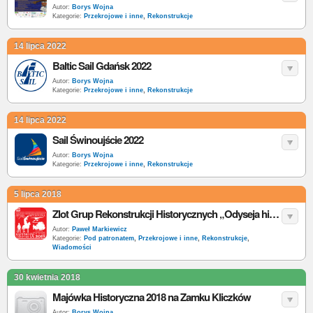
Autor:
Borys Wojna
Kategorie:
Przekrojowe i inne
,
Rekonstrukcje
14 lipca 2022
Baltic Sail Gdańsk 2022
Autor:
Borys Wojna
Kategorie:
Przekrojowe i inne
,
Rekonstrukcje
14 lipca 2022
Sail Świnoujście 2022
Autor:
Borys Wojna
Kategorie:
Przekrojowe i inne
,
Rekonstrukcje
5 lipca 2018
Zlot Grup Rekonstrukcji Historycznych „Odyseja historyczna” - zaproszenie
Autor:
Paweł Markiewicz
Kategorie:
Pod patronatem
,
Przekrojowe i inne
,
Rekonstrukcje
,
Wiadomości
30 kwietnia 2018
Majówka Historyczna 2018 na Zamku Kliczków
Autor:
Borys Wojna