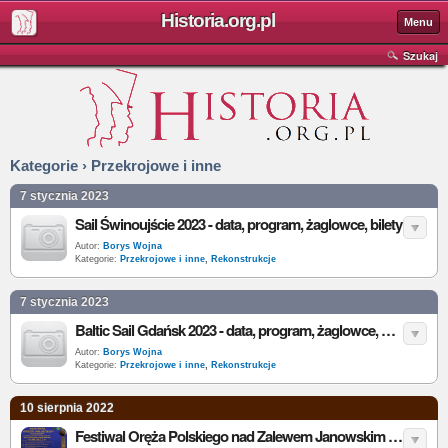
Historia.org.pl
Menu
Szukaj
Kategorie › Przekrojowe i inne
7 stycznia 2023
Sail Świnoujście 2023 - data, program, żaglowce, bilety
Autor:
Borys Wojna
Kategorie:
Przekrojowe i inne
,
Rekonstrukcje
7 stycznia 2023
Baltic Sail Gdańsk 2023 - data, program, żaglowce, bilety
Autor:
Borys Wojna
Kategorie:
Przekrojowe i inne
,
Rekonstrukcje
10 sierpnia 2022
Festiwal Oręża Polskiego nad Zalewem Janowskim 2022