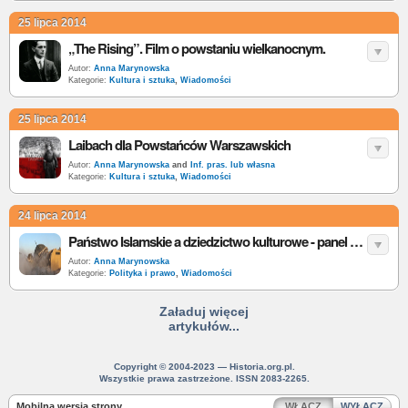
25 lipca 2014
„The Rising”. Film o powstaniu wielkanocnym.
Autor:
Anna Marynowska
Kategorie:
Kultura i sztuka
,
Wiadomości
25 lipca 2014
Laibach dla Powstańców Warszawskich
Autor:
Anna Marynowska
and
Inf. pras. lub własna
Kategorie:
Kultura i sztuka
,
Wiadomości
24 lipca 2014
Państwo Islamskie a dziedzictwo kulturowe - panel publiczny
Autor:
Anna Marynowska
Kategorie:
Polityka i prawo
,
Wiadomości
Załaduj więcej
artykułów...
Copyright © 2004-2023 — Historia.org.pl.
Wszystkie prawa zastrzeżone. ISSN 2083-2265.
Mobilna wersja strony
WŁĄCZ
WYŁĄCZ