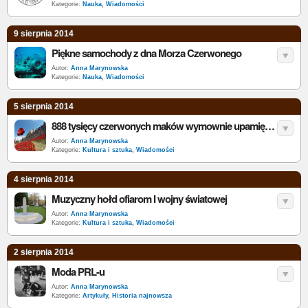
Kategorie:
Nauka
,
Wiadomości
9 sierpnia 2014
Piękne samochody z dna Morza Czerwonego
Autor:
Anna Marynowska
Kategorie:
Nauka
,
Wiadomości
5 sierpnia 2014
888 tysięcy czerwonych maków wymownie upamiętniło Wielką Wojnę
Autor:
Anna Marynowska
Kategorie:
Kultura i sztuka
,
Wiadomości
4 sierpnia 2014
Muzyczny hołd ofiarom I wojny światowej
Autor:
Anna Marynowska
Kategorie:
Kultura i sztuka
,
Wiadomości
2 sierpnia 2014
Moda PRL-u
Autor:
Anna Marynowska
Kategorie:
Artykuły
,
Historia najnowsza