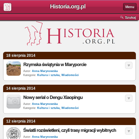
Historia.org.pl
Menu
Szukaj
18 sierpnia 2014
Rzymska świątynia w Maryporcie
Autor:
Anna Marynowska
Kategorie:
Kultura i sztuka
,
Wiadomości
14 sierpnia 2014
Nowy serial o Dengu Xiaopingu
Autor:
Anna Marynowska
Kategorie:
Kultura i sztuka
,
Wiadomości
12 sierpnia 2014
Światli rozświetleni, czyli trasy migracji wybitnych
Autor:
Anna Marynowska