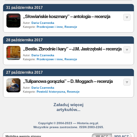
31 października 2017
„Słowiańskie koszmary” – antologia – recenzja
Autor:
Daria Czarnecka
Kategorie:
Przekrojowe i inne
,
Recenzje
28 października 2017
„Bestie. Zbrodnie i kary” – J.M. Jastrzębski – recenzja
Autor:
Daria Czarnecka
Kategorie:
Przekrojowe i inne
,
Recenzje
27 października 2017
„Tulipanowa gorączka” – D. Moggach – recenzja
Autor:
Daria Czarnecka
Kategorie:
Powieść historyczna
,
Recenzje
Załaduj więcej
artykułów...
Copyright © 2004-2023 — Historia.org.pl.
Wszystkie prawa zastrzeżone. ISSN 2083-2265.
Mobilna wersja strony
WŁĄCZ
WYŁĄCZ