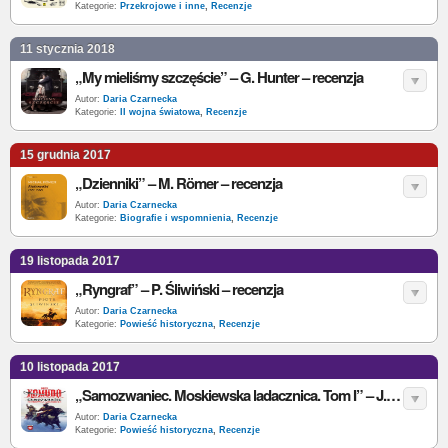
Kategorie:
Przekrojowe i inne
,
Recenzje
11 stycznia 2018
„My mieliśmy szczęście” – G. Hunter – recenzja
Autor:
Daria Czarnecka
Kategorie:
II wojna światowa
,
Recenzje
15 grudnia 2017
„Dzienniki” – M. Römer – recenzja
Autor:
Daria Czarnecka
Kategorie:
Biografie i wspomnienia
,
Recenzje
19 listopada 2017
„Ryngraf” – P. Śliwiński – recenzja
Autor:
Daria Czarnecka
Kategorie:
Powieść historyczna
,
Recenzje
10 listopada 2017
„Samozwaniec. Moskiewska ladacznica. Tom I” – J. Komuda – recenzja
Autor:
Daria Czarnecka
Kategorie:
Powieść historyczna
,
Recenzje