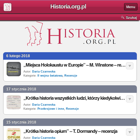
Historia.org.pl
Menu
Szukaj
6 lutego 2018
„Miejsca Holokaustu w Europie” – M. Winstone – recenzja
Autor:
Daria Czarnecka
Kategorie:
II wojna światowa
,
Recenzje
17 stycznia 2018
„Krótka historia wszystkich ludzi, którzy kiedykolwiek żyli. Opowieści zapisane w naszych genach” – A. Rutherford – recenzja
Autor:
Daria Czarnecka
Kategorie:
Przekrojowe i inne
,
Recenzje
15 stycznia 2018
„Krótka historia opium” – T. Dormandy – recenzja
Autor:
Daria Czarnecka