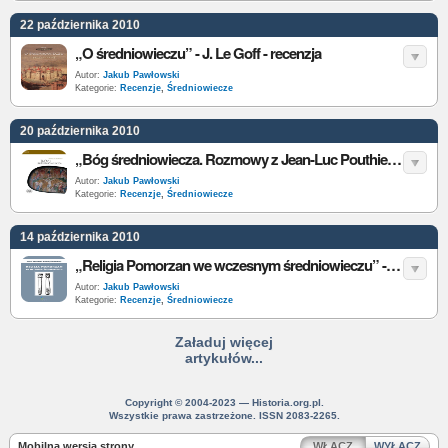
22 października 2010
„O średniowieczu” - J. Le Goff - recenzja
Autor:
Jakub Pawłowski
Kategorie:
Recenzje
,
Średniowiecze
20 października 2010
„Bóg średniowiecza. Rozmowy z Jean-Luc Pouthierem” - J. Le Goff - recenzja
Autor:
Jakub Pawłowski
Kategorie:
Recenzje
,
Średniowiecze
14 października 2010
„Religia Pomorzan we wczesnym średniowieczu” - K. Kajkowski, A. Kuczkowski - recenzja
Autor:
Jakub Pawłowski
Kategorie:
Recenzje
,
Średniowiecze
Załaduj więcej
artykułów...
Copyright © 2004-2023 — Historia.org.pl.
Wszystkie prawa zastrzeżone. ISSN 2083-2265.
Mobilna wersja strony
WŁĄCZ
WYŁĄCZ