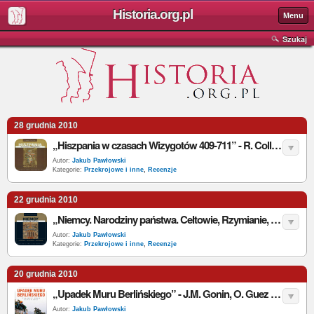
Historia.org.pl
Menu
Szukaj
28 grudnia 2010
„Hiszpania w czasach Wizygotów 409-711” - R. Collins - recenzja
Autor:
Jakub Pawłowski
Kategorie:
Przekrojowe i inne
,
Recenzje
22 grudnia 2010
„Niemcy. Narodziny państwa. Celtowie, Rzymianie, Germanie” - F. Prinz - recenzja
Autor:
Jakub Pawłowski
Kategorie:
Przekrojowe i inne
,
Recenzje
20 grudnia 2010
„Upadek Muru Berlińskiego” - J.M. Gonin, O. Guez - recenzja
Autor:
Jakub Pawłowski