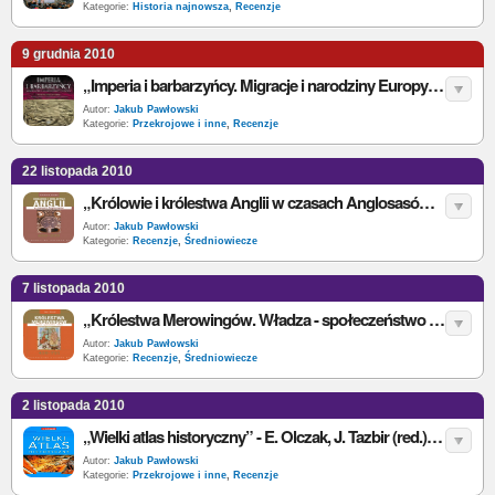
Kategorie:
Historia najnowsza
,
Recenzje
9 grudnia 2010
„Imperia i barbarzyńcy. Migracje i narodziny Europy” - P. Heather - recenzja
Autor:
Jakub Pawłowski
Kategorie:
Przekrojowe i inne
,
Recenzje
22 listopada 2010
„Królowie i królestwa Anglii w czasach Anglosasów 600-900” - B. Yorke - recenzja
Autor:
Jakub Pawłowski
Kategorie:
Recenzje
,
Średniowiecze
7 listopada 2010
„Królestwa Merowingów. Władza - społeczeństwo - kultura 450-751” - I. Wood - recenzja
Autor:
Jakub Pawłowski
Kategorie:
Recenzje
,
Średniowiecze
2 listopada 2010
„Wielki atlas historyczny” - E. Olczak, J. Tazbir (red.) - recenzja
Autor:
Jakub Pawłowski
Kategorie:
Przekrojowe i inne
,
Recenzje