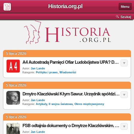
Historia.org.pl
Menu
Szukaj
5 lipca 2026
A4 Autostradą Pamięci Ofiar Ludobójstwa UPA? Do Sejmu trafił projekt uchwały
Autor:
Jan Lande
Kategorie:
Polityka i prawo
,
Wiadomości
5 lipca 2026
Dmytro Klaczkiwski Kłym Sawur. Urzędnik spółdzielni, który wydał rozkaz rzezi Wołynia
Autor:
Jan Lande
Kategorie:
Artykuły
,
II wojna światowa
,
Okres międzywojenny
5 lipca 2026
FSB odtajnia dokumenty o Dmytrze Klaczkiwskim. Co jest prawdą, a co rosyjską manipulacją?
Autor:
Jan Lande