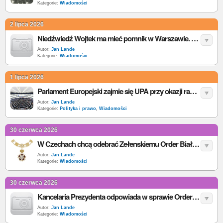
Kategorie:
Wiadomości
2 lipca 2026
Niedźwiedź Wojtek ma mieć pomnik w Warszawie. Znamy planowaną lokalizację
Autor:
Jan Lande
Kategorie:
Wiadomości
1 lipca 2026
Parlament Europejski zajmie się UPA przy okazji raportu o Ukrainie. Polskie poprawki po decyzji Zełenskiego
Autor:
Jan Lande
Kategorie:
Polityka i prawo
,
Wiadomości
30 czerwca 2026
W Czechach chcą odebrać Zełenskiemu Order Białego Lwa. Powołują się na decyzję Polski
Autor:
Jan Lande
Kategorie:
Wiadomości
30 czerwca 2026
Kancelaria Prezydenta odpowiada w sprawie Orderu Orła Białego dla Katarzyny II. To fakt historyczny, nie podstawa działań administracyjnych
Autor:
Jan Lande
Kategorie:
Wiadomości