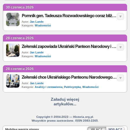
30 czerwca 2026
Pomnik gen. Tadeusza Rozwadowskiego coraz bliżej. MON potwierdza: prace idą zgodnie z planem
Autor:
Jan Lande
Kategorie:
Wiadomości
28 czerwca 2026
Zełenski zapowiada Ukraiński Panteon Narodowy i odbudowę Ławry Kijowsko-Peczerskiej
Autor:
Jan Lande
Kategorie:
Wiadomości
28 czerwca 2026
Zełenski chce Ukraińskiego Panteonu Narodowego. Co zakłada projekt ustawy?
Autor:
Jan Lande
Kategorie:
Analizy i zestawienia
,
Publicystyka
,
Wiadomości
Załaduj więcej
artykułów...
Copyright © 2004-2023 — Historia.org.pl.
Wszystkie prawa zastrzeżone. ISSN 2083-2265.
Mobilna wersja strony
WŁĄCZ
WYŁĄCZ