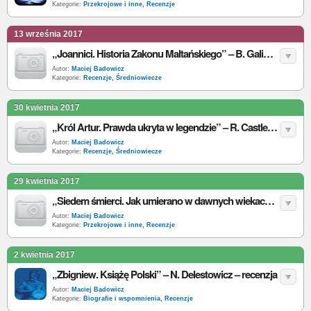
Kategorie:
Przekrojowe i inne
,
Recenzje
13 września 2017
„Joannici. Historia Zakonu Maltańskiego” – B. Galimard-Flavigny – recenzja
Autor:
Maciej Badowicz
Kategorie:
Recenzje
,
Średniowiecze
30 kwietnia 2017
„Król Artur. Prawda ukryta w legendzie” – R. Castleden – recenzja
Autor:
Maciej Badowicz
Kategorie:
Recenzje
,
Średniowiecze
29 kwietnia 2017
„Siedem śmierci. Jak umierano w dawnych wiekach” – B. Faron, A. Bukowczan-Rzeszut – recenzja
Autor:
Maciej Badowicz
Kategorie:
Przekrojowe i inne
,
Recenzje
2 kwietnia 2017
„Zbigniew. Książę Polski” – N. Delestowicz – recenzja
Autor:
Maciej Badowicz
Kategorie:
Biografie i wspomnienia
,
Recenzje