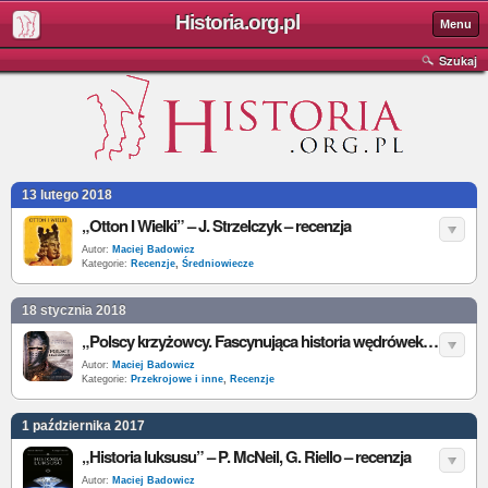
Historia.org.pl
Menu
Szukaj
13 lutego 2018
„Otton I Wielki” – J. Strzelczyk – recenzja
Autor:
Maciej Badowicz
Kategorie:
Recenzje
,
Średniowiecze
18 stycznia 2018
„Polscy krzyżowcy. Fascynująca historia wędrówek Polaków do Ziemi Świętej” – A. Teterycz-Puzio – recenzja
Autor:
Maciej Badowicz
Kategorie:
Przekrojowe i inne
,
Recenzje
1 października 2017
„Historia luksusu” – P. McNeil, G. Riello – recenzja
Autor:
Maciej Badowicz