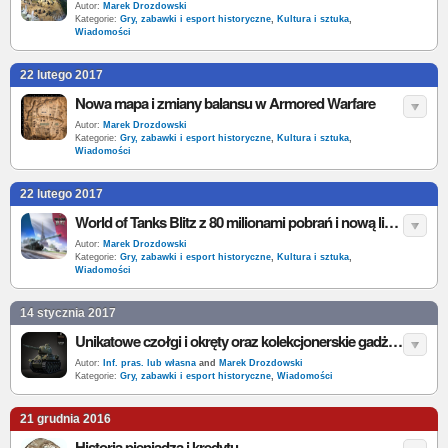
Autor:
Marek Drozdowski
Kategorie:
Gry, zabawki i esport historyczne
,
Kultura i sztuka
,
Wiadomości
22 lutego 2017
Nowa mapa i zmiany balansu w Armored Warfare
Autor:
Marek Drozdowski
Kategorie:
Gry, zabawki i esport historyczne
,
Kultura i sztuka
,
Wiadomości
22 lutego 2017
World of Tanks Blitz z 80 milionami pobrań i nową linią czołgów
Autor:
Marek Drozdowski
Kategorie:
Gry, zabawki i esport historyczne
,
Kultura i sztuka
,
Wiadomości
14 stycznia 2017
Unikatowe czołgi i okręty oraz kolekcjonerskie gadżety na aukcjach World of Tanks i World of Warships
Autor:
Inf. pras. lub własna
and
Marek Drozdowski
Kategorie:
Gry, zabawki i esport historyczne
,
Wiadomości
21 grudnia 2016
Historia pieniądza i kredytu