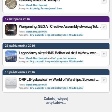
Autor:
Marek Drozdowski
Kategorie:
Artykuły
,
Przekrojowe i inne
17 listopada 2016
Wargaming, SEGA i Creative Assembly stworzą Total War: ARENA
Autor:
Marek Drozdowski
Kategorie:
Gry, zabawki i esport historyczne
,
Wiadomości
26 października 2016
Legendarny okręt HMS Belfast od dziś także w wersji VR
Autor:
Marek Drozdowski
and
Inf. pras. lub własna
Kategorie:
Gry, zabawki i esport historyczne
,
Wiadomości
10 października 2016
ORP „Błyskawica” w World of Warships. Sukces i nowoczesna promocja polskiej historii
Autor:
Marek Drozdowski
Kategorie:
Gry, zabawki i esport historyczne
,
Wiadomości
Załaduj więcej
artykułów...