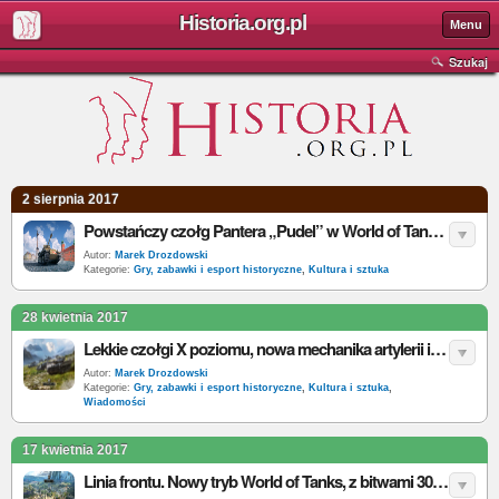
Historia.org.pl
Menu
Szukaj
2 sierpnia 2017
Powstańczy czołg Pantera „Pudel” w World of Tanks na PC!
Autor:
Marek Drozdowski
Kategorie:
Gry, zabawki i esport historyczne
,
Kultura i sztuka
28 kwietnia 2017
Lekkie czołgi X poziomu, nowa mechanika artylerii i ulepszony system dobierania drużyn nowości w aktualizacji 9.18 World of Tanks
Autor:
Marek Drozdowski
Kategorie:
Gry, zabawki i esport historyczne
,
Kultura i sztuka
,
Wiadomości
17 kwietnia 2017
Linia frontu. Nowy tryb World of Tanks, z bitwami 30 na 30 i większymi mapami