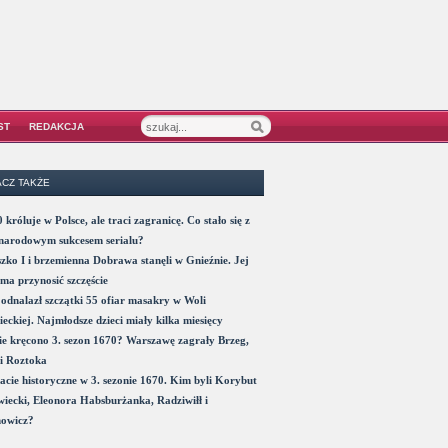
ST
REDAKCJA
CZ TAKŻE
 króluje w Polsce, ale traci zagranicę. Co stało się z
narodowym sukcesem serialu?
zko I i brzemienna Dobrawa stanęli w Gnieźnie. Jej
ma przynosić szczęście
odnalazł szczątki 55 ofiar masakry w Woli
eckiej. Najmłodsze dzieci miały kilka miesięcy
e kręcono 3. sezon 1670? Warszawę zagrały Brzeg,
i Roztoka
acie historyczne w 3. sezonie 1670. Kim byli Korybut
iecki, Eleonora Habsburżanka, Radziwiłł i
nowicz?