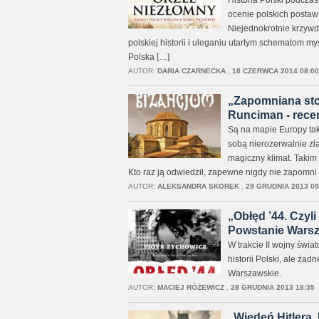
Historia Polski podczas
ocenie polskich postaw 
Niejednokrotnie krzywd
polskiej historii i uleganiu utartym schematom m
Polska […]
AUTOR:
DARIA CZARNECKA
,
18 CZERWCA 2014 08:00
„Zapomniana stol
Runciman - rece
Są na mapie Europy taki
sobą nierozerwalnie złą
magiczny klimat. Takim
Kto raz ją odwiedził, zapewne nigdy nie zapomn
AUTOR:
ALEKSANDRA SKOREK
,
29 GRUDNIA 2013 08
„Obłęd ’44. Czyli
Powstanie Warsza
W trakcie II wojny świa
historii Polski, ale żad
Warszawskie.
AUTOR:
MACIEJ RÓŻEWICZ
,
28 GRUDNIA 2013 18:35
„Wiedeń Hitlera.