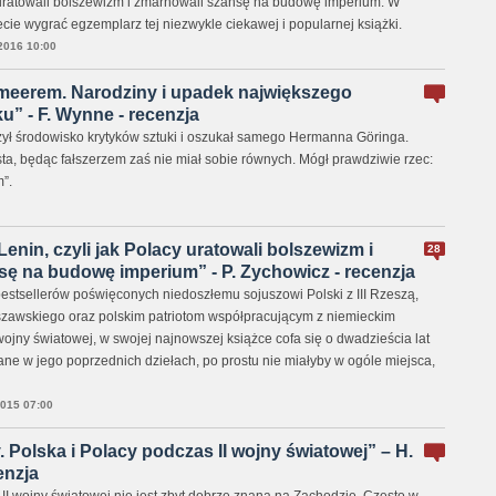
y uratowali bolszewizm i zmarnowali szansę na budowę imperium. W
ie wygrać egzemplarz tej niezwykle ciekawej i popularnej książki.
2016 10:00
rmeerem. Narodziny i upadek największego
u” - F. Wynne - recenzja
zył środowisko krytyków sztuki i oszukał samego Hermanna Göringa.
ysta, będąc fałszerzem zaś nie miał sobie równych. Mógł prawdziwie rzec:
”.
enin, czyli jak Polacy uratowali bolszewizm i
28
ę na budowę imperium” - P. Zychowicz - recenzja
bestsellerów poświęconych niedoszłemu sojuszowi Polski z III Rzeszą,
szawskiego oraz polskim patriotom współpracującym z niemieckim
ojny światowej, w swojej najnowszej książce cofa się o dwadzieścia lat
ane w jego poprzednich dziełach, po prostu nie miałyby w ogóle miejsca,
015 07:00
. Polska i Polacy podczas II wojny światowej” – H.
enzja