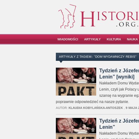
WIADOMOŚCI
ARTYKUŁY
KULTURA
NAUKA
ARTYKUŁY Z TAGIEM:: "DOM WYDAWNICZY REBIS"
Tydzień z Józefe
Lenin” [wyniki]
Nakładem Domu Wydawnic
Lenin, czyli jak Polac
szansę na wygranie egz
poprawnie odpowiedzieć na nasze pytanie.
AUTOR:
KLAUDIA KOBYLAŃSKA-ANTOSZEK
,
9 MAJA 
Tydzień z Józefe
Lenin”
Nakładem Domu Wydawnic