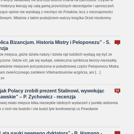
 II wojny światowej nie jest zbyt dobrze znana na Zachodzie. Często w
historycy kierują się całą gamą przeróżnych stereotypów i uproszczeń.
zące opinie nie wynikają z niechęci do Polaków, lecz z nieznajomości
yślowym. Właśnie z takim podejściem walczy książka Orzeł niezłomny.
ica Bizancjum. Historia Mistry i Peloponezu” - S.
nzja
e miejsca, gdzie dzieła natury i dzieła rąk ludzkich wydają się być ze
czone. Gdzie ich, jak się wydaje, odwieczna symbioza tworzy niezwykły,
 właśnie miejscem jest położona w południowej części Peloponezu Mistra.
i ani zwieńczonego zamkiem Villehardouinów wzgórza, ani […]
:00
 jak Polacy zrobili prezent Stalinowi, wywołując
15
wskie” – P. Zychowicz - recenzja
towej miało miejsce kilka niezwykle istotnych wydarzeń z punktu widzenia
ne z nich nie budziło i nie budzi tyle kontrowersji co Powstanie
 Lata nauki pewnego dyktatora” - B. Hamann -