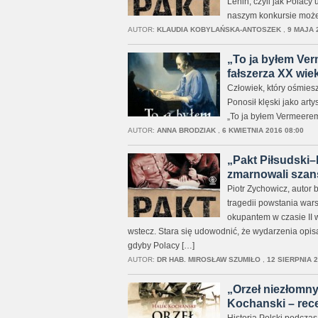
Lenin, czyli jak Polac
naszym konkursie możec
AUTOR:
KLAUDIA KOBYLAŃSKA-ANTOSZEK
,
9 MAJA 
„To ja byłem Ve
fałszerza XX wiek
Człowiek, który ośmies
Ponosił klęski jako art
„To ja byłem Vermeerem
AUTOR:
ANNA BRODZIAK
,
6 KWIETNIA 2016 08:00
„Pakt Piłsudski–L
zmarnowali szans
Piotr Zychowicz, autor 
tragedii powstania war
okupantem w czasie II w
wstecz. Stara się udowodnić, że wydarzenia opis
gdyby Polacy […]
AUTOR:
DR HAB. MIROSŁAW SZUMIŁO
,
12 SIERPNIA 2
„Orzeł niezłomny
Kochanski – rec