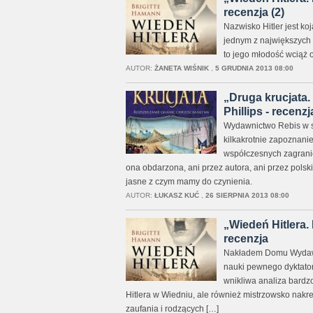
recenzja (2)
Nazwisko Hitler jest koj
jednym z największych 
to jego młodość wciąż o
AUTOR:
ŻANETA WIŚNIK
,
5 GRUDNIA 2013 08:00
„Druga krucjata.
Phillips - recenzj
Wydawnictwo Rebis w ser
kilkakrotnie zapoznani
współczesnych zagranicz
ona obdarzona, ani przez autora, ani przez polsk
jasne z czym mamy do czynienia.
AUTOR:
ŁUKASZ KUĆ
,
26 SIERPNIA 2013 08:00
„Wiedeń Hitlera.
recenzja
Nakładem Domu Wydawni
nauki pewnego dyktatora 
wnikliwa analiza bardz
Hitlera w Wiedniu, ale również mistrzowsko nakr
zaufania i rodzących […]