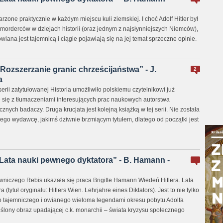
arzone praktycznie w każdym miejscu kuli ziemskiej. I choć Adolf Hitler był
morderców w dziejach historii (oraz jednym z najsłynniejszych Niemców),
wiana jest tajemnicą i ciągle pojawiają się na jej temat sprzeczne opinie.
 Rozszerzanie granic chrześcijaństwa” - J.
2
a
ii zatytułowanej Historia umożliwiło polskiemu czytelnikowi już
e się z tłumaczeniami interesujących prac naukowych autorstwa
nych badaczy. Druga krucjata jest kolejną książką w tej serii. Nie została
iego wydawcę, jakimś dziwnie brzmiącym tytułem, dlatego od początki jest
 Lata nauki pewnego dyktatora” - B. Hamann -
czego Rebis ukazała się praca Brigitte Hamann Wiedeń Hitlera. Lata
(tytuł oryginału: Hitlers Wien. Lehrjahre eines Diktators). Jest to nie tylko
o tajemniczego i owianego wieloma legendami okresu pobytu Adolfa
eślony obraz upadającej c.k. monarchii – świata kryzysu społecznego