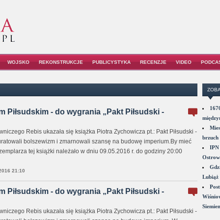
WOJSKO
REKONSTRUKCJE
PUBLICYSTYKA
RECENZJE
VIDEO
PODCA
ZOBA
1670
m Piłsudskim - do wygrania „Pakt Piłsudski -
między
Mies
zego Rebis ukazała się książka Piotra Zychowicza pt.: Pakt Piłsudski -
brzuch 
y uratowali bolszewizm i zmarnowali szansę na budowę imperium.By mieć
IPN 
emplarza tej książki należało w dniu 09.05.2016 r. do godziny 20:00
Ostrowi
Gdzi
2016 21:10
Lubiąż 
Post
m Piłsudskim - do wygrania „Pakt Piłsudski -
Wiśniow
Siemie
zego Rebis ukazała się książka Piotra Zychowicza pt.: Pakt Piłsudski -