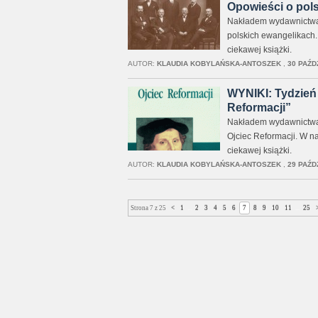
Opowieści o pol
Nakładem wydawnictwa 
polskich ewangelikach.
ciekawej książki.
AUTOR:
KLAUDIA KOBYLAŃSKA-ANTOSZEK
,
30 PAŹD
WYNIKI: Tydzień 
Reformacji”
Nakładem wydawnictwa A
Ojciec Reformacji. W n
ciekawej książki.
AUTOR:
KLAUDIA KOBYLAŃSKA-ANTOSZEK
,
29 PAŹD
Strona 7 z 25
<
1
...
2
3
4
5
6
7
8
9
10
11
...
25