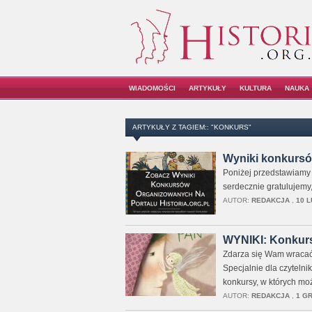
WIADOMOŚCI
ARTYKUŁY
KULTURA
NAUKA
ARTYKUŁY Z TAGIEM:: "KONKURS"
Wyniki konkursów
Poniżej przedstawiamy
serdecznie gratulujemy
AUTOR:
REDAKCJA
,
10 L
WYNIKI: Konkur
Zdarza się Wam wracać
Specjalnie dla czyteln
konkursy, w których moż
AUTOR:
REDAKCJA
,
1 GR