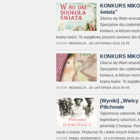
KONKURS MIKOŁA
świata”
Zdarza się Wam wracać
Specjalnie dla czyteln
konkurs, w którym możn
krainy baśni. To wyjątkowy prezent zarówno dla dor
AUTOR:
REDAKCJA
,
28 LISTOPADA 2016 10:39
KONKURS MIKOŁA
Zdarza się Wam wracać
Specjalnie dla czyteln
konkurs, w którym możn
krainy baśni. To wyjątko
AUTOR:
REDAKCJA
,
26 LISTOPADA 2016 09:00
[Wyniki] „Wielcy 
Pilichowie
Tajemniczy zakonnik, kt
legendarny szlachcic, k
piramidę Cheopsa. Polsk
nauki o lodzie. Prekursor.Te i wiele innych histor
AUTOR:
PAWEŁ MARKIEWICZ
,
15 LISTOPADA 2016 20