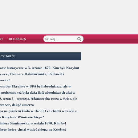
ST
REDAKCJA
CZ TAKŻE
acie historyczne w 3. sezonie 1670. Kim byli Korybut
iecki, Eleonora Habsburżanka, Radziwiłł i
nowicz?
sador Ukrainy: w UPA byli zbrodniarze, ale w
 podziemiu też była duża ilość zbrodniczych aktów
, sezon 3 - recenzja. Adamczycha rusza w świat, ale
sze wie, dokąd zmierza
a na płaszczu króla w 1670. O co chodzi w żarcie z
a Korybuta Wiśniowieckiego?
mierz Siemienowicz w serialu 1670. Kim był
ktor, który chciał wysłać chłopa na Księżyc?