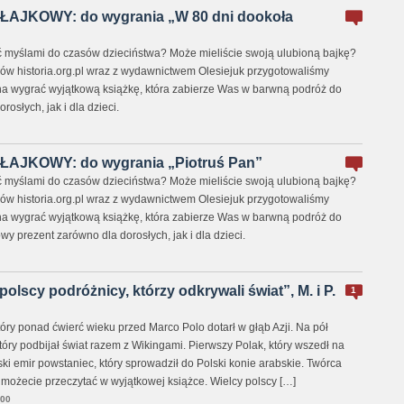
JKOWY: do wygrania „W 80 dni dookoła
 myślami do czasów dzieciństwa? Może mieliście swoją ulubioną bajkę?
ików historia.org.pl wraz z wydawnictwem Olesiejuk przygotowaliśmy
a wygrać wyjątkową książkę, która zabierze Was w barwną podróż do
osłych, jak i dla dzieci.
JKOWY: do wygrania „Piotruś Pan”
 myślami do czasów dzieciństwa? Może mieliście swoją ulubioną bajkę?
ików historia.org.pl wraz z wydawnictwem Olesiejuk przygotowaliśmy
a wygrać wyjątkową książkę, która zabierze Was w barwną podróż do
wy prezent zarówno dla dorosłych, jak i dla dzieci.
polscy podróżnicy, którzy odkrywali świat”, M. i P.
1
óry ponad ćwierć wieku przed Marco Polo dotarł w głąb Azji. Na pół
tóry podbijał świat razem z Wikingami. Pierwszy Polak, który wszedł na
i emir powstaniec, który sprowadził do Polski konie arabskie. Twórca
ii możecie przeczytać w wyjątkowej książce. Wielcy polscy […]
:00