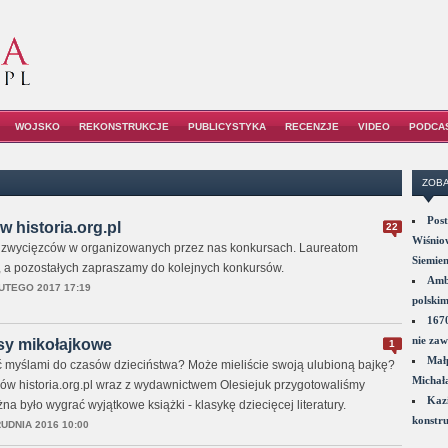
WOJSKO
REKONSTRUKCJE
PUBLICYSTYKA
RECENZJE
VIDEO
PODCA
ZOBA
Post
 historia.org.pl
22
Wiśniow
 zwycięzców w organizowanych przez nas konkursach. Laureatom
Siemie
, a pozostałych zapraszamy do kolejnych konkursów.
Amba
UTEGO 2017 17:19
polskim
1670
nie zaw
sy mikołajkowe
1
Małp
 myślami do czasów dzieciństwa? Może mieliście swoją ulubioną bajkę?
Michał
ików historia.org.pl wraz z wydawnictwem Olesiejuk przygotowaliśmy
Kazi
na było wygrać wyjątkowe książki - klasykę dziecięcej literatury.
konstru
UDNIA 2016 10:00