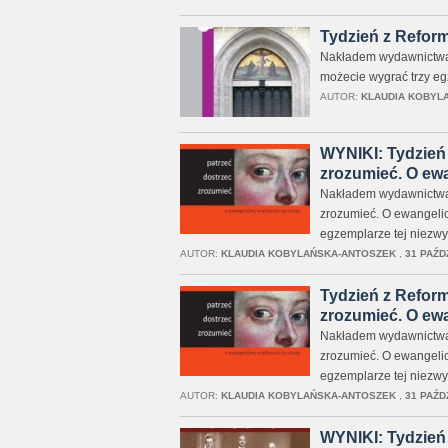
Tydzień z Reform
Nakładem wydawnictwa A
możecie wygrać trzy egz
AUTOR:
KLAUDIA KOBYL
WYNIKI: Tydzień 
zrozumieć. O ewa
Nakładem wydawnictwa A
zrozumieć. O ewangelic
egzemplarze tej niezwyk
AUTOR:
KLAUDIA KOBYLAŃSKA-ANTOSZEK
,
31 PAŹD
Tydzień z Reform
zrozumieć. O ewa
Nakładem wydawnictwa A
zrozumieć. O ewangelic
egzemplarze tej niezwyk
AUTOR:
KLAUDIA KOBYLAŃSKA-ANTOSZEK
,
31 PAŹD
WYNIKI: Tydzień