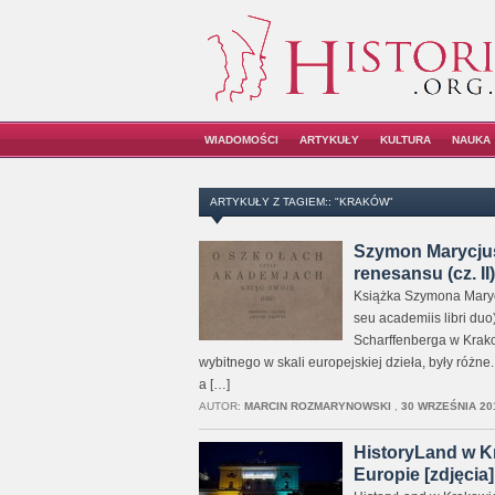
WIADOMOŚCI
ARTYKUŁY
KULTURA
NAUKA
ARTYKUŁY Z TAGIEM:: "KRAKÓW"
Szymon Marycjus
renesansu (cz. II)
Książka Szymona Marycj
seu academiis libri duo
Scharffenberga w Krako
wybitnego w skali europejskiej dzieła, były róż
a […]
AUTOR:
MARCIN ROZMARYNOWSKI
,
30 WRZEŚNIA 201
HistoryLand w Kr
Europie [zdjęcia]