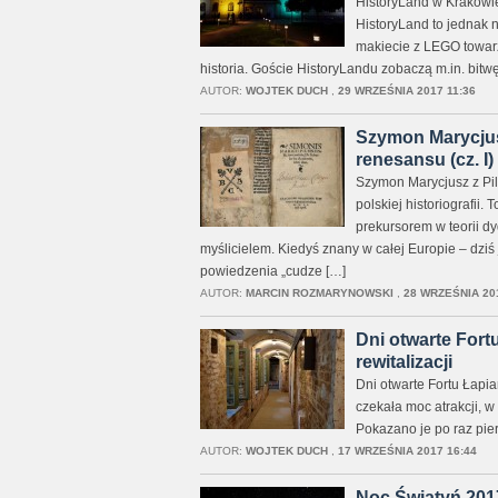
HistoryLand w Krakowie
HistoryLand to jednak n
makiecie z LEGO towarz
historia. Goście HistoryLandu zobaczą m.in. bit
AUTOR:
WOJTEK DUCH
,
29 WRZEŚNIA 2017 11:36
Szymon Marycjus
renesansu (cz. I)
Szymon Marycjusz z Pil
polskiej historiografii.
prekursorem w teorii dy
myślicielem. Kiedyś znany w całej Europie – dziś
powiedzenia „cudze […]
AUTOR:
MARCIN ROZMARYNOWSKI
,
28 WRZEŚNIA 201
Dni otwarte Fort
rewitalizacji
Dni otwarte Fortu Łapi
czekała moc atrakcji, 
Pokazano je po raz pie
AUTOR:
WOJTEK DUCH
,
17 WRZEŚNIA 2017 16:44
Noc Świątyń 201