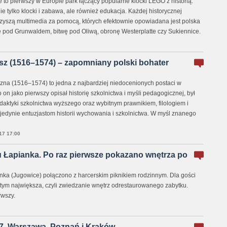
 to pierwszy w Europie park łączący popularne klocki LEGO z historią.
ie tylko klocki i zabawa, ale również edukacja. Każdej historycznej
yszą multimedia za pomocą, których efektownie opowiadana jest polska
wę pod Grunwaldem, bitwę pod Oliwą, obronę Westerplatte czy Sukiennice.
z (1516–1574) – zapomniany polski bohater
zna (1516–1574) to jedna z najbardziej niedocenionych postaci w
 To on jako pierwszy opisał historię szkolnictwa i myśli pedagogicznej, był
daktyki szkolnictwa wyższego oraz wybitnym prawnikiem, filologiem i
 jedynie entuzjastom historii wychowania i szkolnictwa. W myśl znanego
7 17:00
u Łapianka. Po raz pierwsze pokazano wnętrza po
anka (Jugowice) połączono z harcerskim piknikiem rodzinnym. Dla gości
w tym największa, czyli zwiedzanie wnętrz odrestaurowanego zabytku.
rwszy.
7. Warszawa, Poznań i Kraków