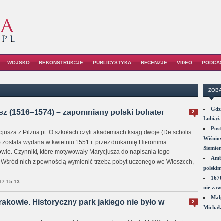
WOJSKO
REKONSTRUKCJE
PUBLICYSTYKA
RECENZJE
VIDEO
PODCA
ZOBA
Gdzi
z (1516–1574) – zapomniany polski bohater
2
Lubiąż 
Post
usza z Pilzna pt. O szkołach czyli akademiach ksiąg dwoje (De scholis
Wiśniow
) została wydana w kwietniu 1551 r. przez drukarnię Hieronima
Siemie
wie. Czynniki, które motywowały Marycjusza do napisania tego
Amba
ne. Wśród nich z pewnością wymienić trzeba pobyt uczonego we Włoszech,
polskim
1670
7 15:13
nie zaw
Małp
akowie. Historyczny park jakiego nie było w
2
Michał