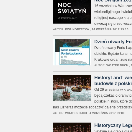
16 września w Warszawi
wieloreligijnego i wiel
religijnej naszego kraj
otworzą się przed wszy
AUTOR:
EWA KORZECKA
,
14 WRZEŚNIA 2017 19:15
Dzień otwarty Fo
Dzień otwarty Fortu Łap
obiektu. Będzie ku tem
Krakowie organizuje na 
AUTOR:
WOJTEK DUCH
,
HistoryLand: wie
budowle z polski
Od 29 września w krak
będą czekać dioramy pr
polskiej historii, któr
nas już teraz możecie zobaczyć galerię przedst
AUTOR:
WOJTEK DUCH
,
4 WRZEŚNIA 2017 09:00
Historyczny Leg
Szykuje się gratka dla 