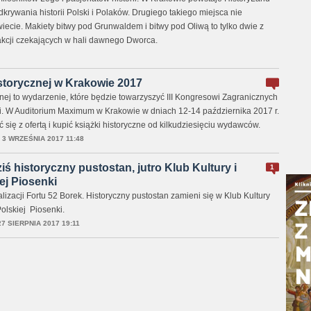
krywania historii Polski i Polaków. Drugiego takiego miejsca nie
ecie. Makiety bitwy pod Grunwaldem i bitwy pod Oliwą to tylko dwie z
rakcji czekających w hali dawnego Dworca.
storycznej w Krakowie 2017
nej to wydarzenie, które będzie towarzyszyć III Kongresowi Zagranicznych
. W Auditorium Maximum w Krakowie w dniach 12-14 października 2017 r.
ię z ofertą i kupić książki historyczne od kilkudziesięciu wydawców.
,
3 WRZEŚNIA 2017 11:48
iś historyczny pustostan, jutro Klub Kultury i
1
ej Piosenki
alizacji Fortu 52 Borek. Historyczny pustostan zamieni się w Klub Kultury
Polskiej Piosenki.
27 SIERPNIA 2017 19:11