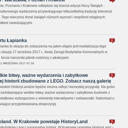
e, Poznaniu i Krakowie odbędzie się trzecia edycja Nocy Świątyń -
okulturowego wydarzenia przywołującego kilkusetletnią tradycję tolerancji
u. Tego wieczora drzwi świątyń różnych wyznań i wspólnot religijnych
stkimi zwiedzającymi.
rtu Łapianka
1
ianka to okazja do zobaczenia na jakim etapie jest rewitalizacja tego
u okazja 17 września 2017 r., kiedy Zarząd Budynków Komunalnych w
forcie harcerski piknik rodzinny z atrakcjami.
11 WRZEŚNIA 2017 07:30
lkie bitwy, ważne wydarzenia i zabytkowe
1
ej historii zbudowane z LEGO. Zobacz naszą galerię
owskim HistoryLandzie będzie można odbyć niezwykłą przygodę. Na gości
zedstawiające wielkie bitwy, ważne wydarzenia i zabytkowe budowle z
e dodatkowo wzbogacono o elementy interaktywne i ciekawostki. Natomiast u
awiające przygotowywaną ekspozycję.
oland. W Krakowie powstaje HistoryLand
1
miłośników Lego i pasjonatów historii. W Krakowie powstaje HistoryLand –