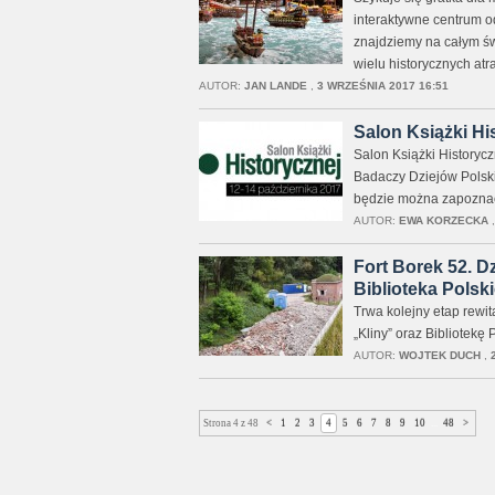
interaktywne centrum od
znajdziemy na całym świ
wielu historycznych at
AUTOR:
JAN LANDE
,
3 WRZEŚNIA 2017 16:51
Salon Książki Hi
Salon Książki Historycz
Badaczy Dziejów Polski
będzie można zapoznać s
AUTOR:
EWA KORZECKA
Fort Borek 52. Dz
Biblioteka Polski
Trwa kolejny etap rewit
„Kliny” oraz Bibliotekę 
AUTOR:
WOJTEK DUCH
,
Strona 4 z 48
<
1
2
3
4
5
6
7
8
9
10
...
48
>