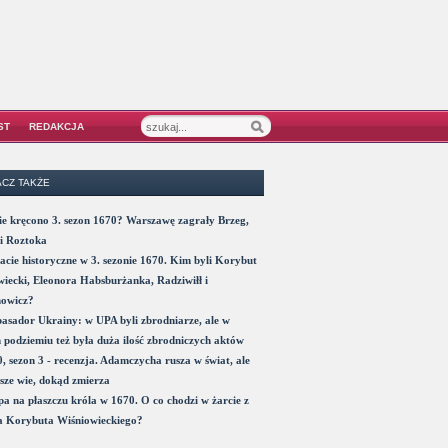
ST
REDAKCJA
CZ TAKŻE
e kręcono 3. sezon 1670? Warszawę zagrały Brzeg,
i Roztoka
acie historyczne w 3. sezonie 1670. Kim byli Korybut
iecki, Eleonora Habsburżanka, Radziwiłł i
nowicz?
sador Ukrainy: w UPA byli zbrodniarze, ale w
 podziemiu też była duża ilość zbrodniczych aktów
, sezon 3 - recenzja. Adamczycha rusza w świat, ale
sze wie, dokąd zmierza
a na płaszczu króla w 1670. O co chodzi w żarcie z
a Korybuta Wiśniowieckiego?