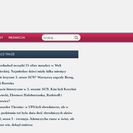
ST
REDAKCJA
CZ TAKŻE
odnalazł szczątki 55 ofiar masakry w Woli
eckiej. Najmłodsze dzieci miały kilka miesięcy
e kręcono 3. sezon 1670? Warszawę zagrały Brzeg,
i Roztoka
acie historyczne w 3. sezonie 1670. Kim byli Korybut
iecki, Eleonora Habsburżanka, Radziwiłł i
nowicz?
sador Ukrainy: w UPA byli zbrodniarze, ale w
 podziemiu też była duża ilość zbrodniczych aktów
, sezon 3 - recenzja. Adamczycha rusza w świat, ale
sze wie, dokąd zmierza