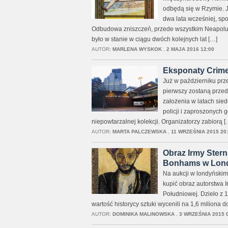
odbędą się w Rzymie. 
dwa lata wcześniej, sp
Odbudowa zniszczeń, przede wszystkim Neapolu, 
było w stanie w ciągu dwóch kolejnych lat […]
AUTOR:
MARLENA WYSKOK
,
2 MAJA 2016 12:00
Eksponaty Crime
Już w październiku pr
pierwszy zostaną przed
założenia w latach sied
policji i zaproszonych
niepowtarzalnej kolekcji. Organizatorzy zabiorą [
AUTOR:
MARTA PALCZEWSKA
,
11 WRZEŚNIA 2015 20
Obraz Irmy Stern
Bonhams w Lon
Na aukcji w londyński
kupić obraz autorstwa I
Południowej. Dzieło z 1
wartość historycy sztuki wycenili na 1,6 miliona d
AUTOR:
DOMINIKA MALINOWSKA
,
3 WRZEŚNIA 2015 0