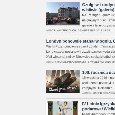
Czołgi w Londyni
w bitwie [galeria]
Na Trafalgar Square uc
na głównym placu stolic
galerię z tej uroczystośc
AUTOR:
WOJTEK DUCH
,
20 WRZEŚNIA 2016 21:59
Londyn ponownie stanął w ogniu. O
Wielki Pożar ponownie strawił Londyn. Tym razem
Londyńczycy postanowili uczcić pamięć wydarzeń
XVII-wiecznej stolicy. Niezwykłe spektakl odbył s
AUTOR:
MICHAŁ PRUSINOWSKI
,
6 WRZEŚNIA 2016 09
100. rocznica u
15 września 1916 r. na 
wydarzenie przechyliło 
zbrojnych. Dokładnie 1
AUTOR:
MAREK DROZDO
IV Letnie Igrzys
podarował Wielkie
Międzynarodowy Komitet