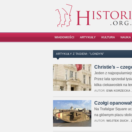
WIADOMOŚCI
ARTYKUŁY
KULTURA
NAUKA
ARTYKUŁY Z TAGIEM:: "LONDYN"
Christie’s – cz
Jeden z najpopularniej
Przez lata sprzedał tys
kilka ciekawostek na te
AUTOR:
EWA KORZECKA
Czołgi opanował
Na Trafalgar Square uc
na głównym placu stolic
AUTOR:
WOJTEK DUCH
,