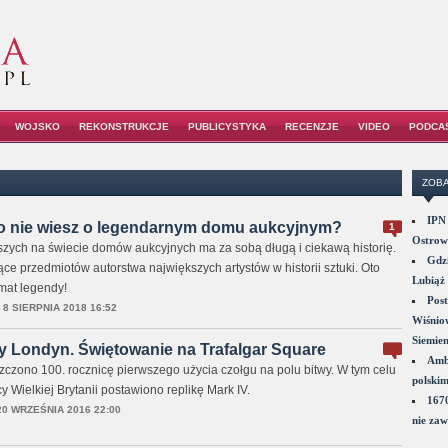
WOJSKO
REKONSTRUKCJE
PUBLICYSTYKA
RECENZJE
VIDEO
PODCA
ZOBA
IPN 
ego nie wiesz o legendarnym domu aukcyjnym?
1
Ostrowi
szych na świecie domów aukcyjnych ma za sobą długą i ciekawą historię.
Gdzi
iące przedmiotów autorstwa największych artystów w historii sztuki. Oto
Lubiąż 
mat legendy!
Post
,
8 SIERPNIA 2018 16:52
Wiśniow
Siemie
y Londyn. Świętowanie na Trafalgar Square
Amba
zczono 100. rocznicę pierwszego użycia czołgu na polu bitwy. W tym celu
polskim
y Wielkiej Brytanii postawiono replikę Mark IV.
1670
20 WRZEŚNIA 2016 22:00
nie zaw