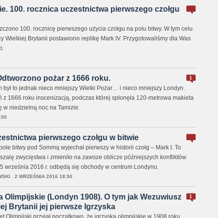
e. 100. rocznica uczestnictwa pierwszego czołgu
zczono 100. rocznicę pierwszego użycia czołgu na polu bitwy. W tym celu
y Wielkiej Brytanii postawiono replikę Mark IV. Przygotowaliśmy dla Was
i.
dtworzono pożar z 1666 roku.
1
 był to jednak nieco mniejszy Wielki Pożar… i nieco mniejszy Londyn.
 z 1666 roku inscenizacją, podczas której spłonęła 120-metrowa makieta
ię w niedzielną noc na Tamizie.
:30
czestnictwa pierwszego czołgu w bitwie
pole bitwy pod Sommą wyjechał pierwszy w historii czołg – Mark I. To
szalę zwycięstwa i zmieniło na zawsze oblicze późniejszych konfliktów
5 września 2016 r. odbędą się obchody w centrum Londynu.
WSKI
,
2 WRZEŚNIA 2016 18:50
ka Olimpijskie (Londyn 1908). O tym jak Wezuwiusz
1
j Brytanii jej pierwsze Igrzyska
 Olimpijski przyjął początkowo, że igrzyska olimpijskie w 1908 roku