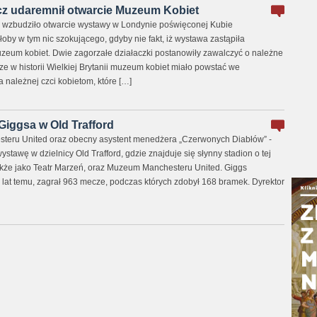
 udaremnił otwarcie Muzeum Kobiet
wzbudziło otwarcie wystawy w Londynie poświęconej Kubie
by w tym nic szokującego, gdyby nie fakt, iż wystawa zastąpiła
eum kobiet. Dwie zagorzałe działaczki postanowiły zawalczyć o należne
e w historii Wielkiej Brytanii muzeum kobiet miało powstać we
należnej czci kobietom, które […]
iggsa w Old Trafford
teru United oraz obecny asystent menedżera „Czerwonych Diabłów” -
ystawę w dzielnicy Old Trafford, gdzie znajduje się słynny stadion o tej
kże jako Teatr Marzeń, oraz Muzeum Manchesteru United. Giggs
lat temu, zagrał 963 mecze, podczas których zdobył 168 bramek. Dyrektor