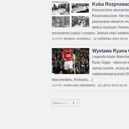
Kuba Rozpruwacz
Powszechne oburzenie 
Rozpruwaczowi. Nie było
planowane otwarcie muz
stolicy muzeum. Pierwsz
wschodniej części Londynu. Jednak chęć oddania 
AUTOR:
MONIKA JASIŃSKA
,
12 SIERPNIA 2015 09:00
Wystawa Ryana G
Legenda klubu Manches
Ryan Giggs - otworzył w
samej nazwie, znany ta
zadebiutował ponad 20 
Manchesteru, Richard […]
AUTOR:
KAROLINA KINOWSKA
,
30 LIPCA 2015 02:00
Strona 1 z 2
1
2
>