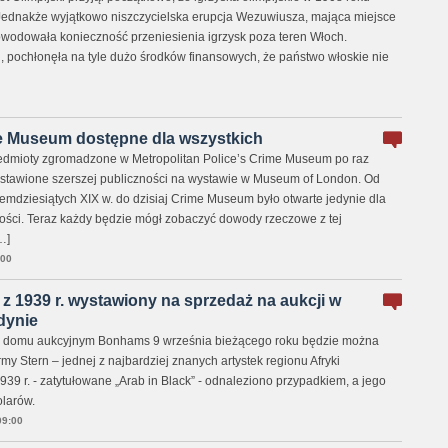
Jednakże wyjątkowo niszczycielska erupcja Wezuwiusza, mająca miejsce
owodowała konieczność przeniesienia igrzysk poza teren Włoch.
pochłonęła na tyle dużo środków finansowych, że państwo włoskie nie
 Museum dostępne dla wszystkich
zedmioty zgromadzone w Metropolitan Police’s Crime Museum po raz
stawione szerszej publiczności na wystawie w Museum of London. Od
emdziesiątych XIX w. do dzisiaj Crime Museum było otwarte jedynie dla
 gości. Teraz każdy będzie mógł zobaczyć dowody rzeczowe z tej
…]
:00
 z 1939 r. wystawiony na sprzedaż na aukcji w
dynie
m domu aukcyjnym Bonhams 9 września bieżącego roku będzie można
rmy Stern – jednej z najbardziej znanych artystek regionu Afryki
939 r. - zatytułowane „Arab in Black” - odnaleziono przypadkiem, a jego
olarów.
9:00