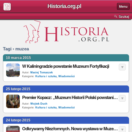
Historia.org.pl
Menu
Szukaj
Tagi › muzea
10 marca 2015
W Kaliningradzie powstanie Muzeum Fortyfikacji
Autor:
Maciej Tomaszek
Kategorie:
Kultura i sztuka
,
Wiadomości
25 lutego 2015
Premier Kopacz: „Muzeum Historii Polski powstanie do 2018 r.”
Autor:
Wojtek Duch
Kategorie:
Kultura i sztuka
,
Wiadomości
24 lutego 2015
Odkrywamy Niezłomnych. Nowa wystawa w Muzeum Armii Krajowej