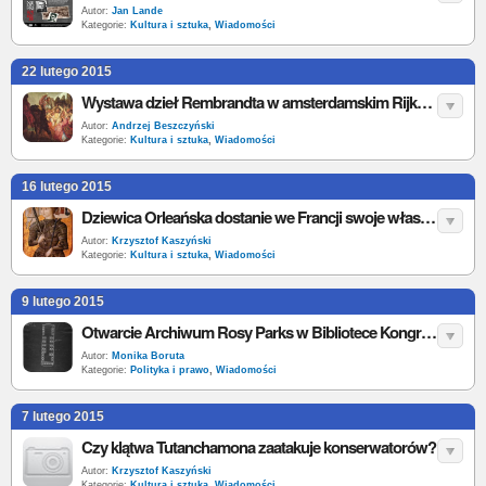
Autor:
Jan Lande
Kategorie:
Kultura i sztuka
,
Wiadomości
22 lutego 2015
Wystawa dzieł Rembrandta w amsterdamskim Rijksmuseum
Autor:
Andrzej Beszczyński
Kategorie:
Kultura i sztuka
,
Wiadomości
16 lutego 2015
Dziewica Orleańska dostanie we Francji swoje własne muzeum
Autor:
Krzysztof Kaszyński
Kategorie:
Kultura i sztuka
,
Wiadomości
9 lutego 2015
Otwarcie Archiwum Rosy Parks w Bibliotece Kongresu USA
Autor:
Monika Boruta
Kategorie:
Polityka i prawo
,
Wiadomości
7 lutego 2015
Czy klątwa Tutanchamona zaatakuje konserwatorów?
Autor:
Krzysztof Kaszyński
Kategorie:
Kultura i sztuka
,
Wiadomości