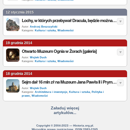
12 stycznia 2015
Lochy, w których przebywał Dracula, będzie można obejrzeć w Internecie.
Autor:
Andrzej Beszczyński
Kategorie:
Kultura i sztuka
,
Wiadomości
19 grudnia 2014
Otwarto Muzeum Ognia w Żorach [galeria]
Autor:
Wojtek Duch
Kategorie:
Kultura i sztuka
,
Wiadomości
18 grudnia 2014
Sejm dał 16 mln zł na Muzeum Jana Pawła II i Prymasa Wyszyńskiego w Warszawie
Autor:
Wojtek Duch
Kategorie:
Architektura i inwestycje
,
Kultura i sztuka
,
Polityka i
prawo
,
Wiadomości
Załaduj więcej
artykułów...
Copyright © 2004-2023 — Historia.org.pl.
Wszystkie prawa zastrzeżone. ISSN 2083-2265.