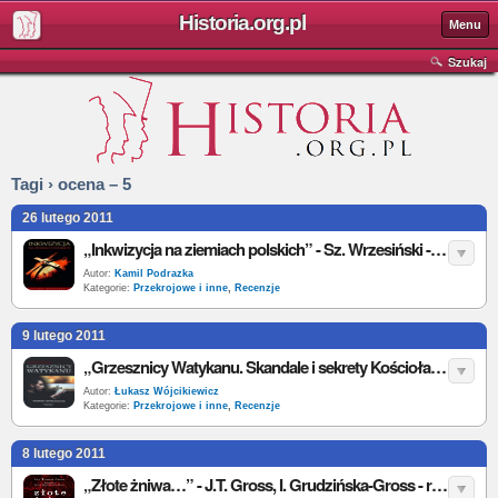
Historia.org.pl
Menu
Szukaj
Tagi › ocena – 5
26 lutego 2011
„Inkwizycja na ziemiach polskich” - Sz. Wrzesiński - recenzja
Autor:
Kamil Podrazka
Kategorie:
Przekrojowe i inne
,
Recenzje
9 lutego 2011
„Grzesznicy Watykanu. Skandale i sekrety Kościoła” – C. Rendina – recenzja
Autor:
Łukasz Wójcikiewicz
Kategorie:
Przekrojowe i inne
,
Recenzje
8 lutego 2011
„Złote żniwa…” - J.T. Gross, I. Grudzińska-Gross - recenzja