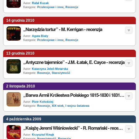
Autor:
Rafał Kuzak
Kategorie:
Przekrojowe i inne
,
Recenzje
14 grudnia 2010
„Narzędzia tortur” - M. Kerrigan - recenzja
Autor:
Agata Bialy
Kategorie:
Przekrojowe i inne
,
Recenzje
13 grudnia 2010
„Antyczne tajemnice” - J.M. Łatak, E. Cayce - recenzja
Autor:
Katarzyna Jeleń-Motarska
Kategorie:
Recenzje
,
Starożytność
2 listopada 2010
„Barwa Armii Królestwa Polskiego 1815-1830 i 1831 (stare formacje)” - J. Czop - recenzja
Autor:
Piotr Kołodziej
Kategorie:
Recenzje
,
XIX wiek, I wojna światowa
4 października 2009
„Książę Jeremi Wiśniowiecki” - R. Romański - recenzja
Autor:
Krzysztof Kmąk
Kategorie:
Nowożytność
,
Recenzje