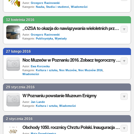
Autor:
Grzegorz Racinowski
Kategorie:
Nauka
,
Studia i studenci
,
Wiadomości
12 kwietnia 2016
„OZSA to okazja do nawiązywania wieloletnich przyjaźni” - wywiad z Komitetem Organizacyjnym XVIII OZSA
Autor:
Grzegorz Racinowski
Kategorie:
Publicystyka
,
Wywiady
27 lutego 2016
Noc Muzeów w Poznaniu 2016. Zobacz tegoroczny program
Autor:
Ewa Korzecka
Kategorie:
Kultura i sztuka
,
Noc Muzeów
,
Noc Muzeów 2016
,
Wiadomości
29 stycznia 2016
W Poznaniu powstanie Muzeum Enigmy
Autor:
Jan Lande
Kategorie:
Kultura i sztuka
,
Wiadomości
2 stycznia 2016
Obchody 1050. rocznicy Chrztu Polski. Inauguracja w Rezerwacie Archeologicznym „Genius Loci”
Autor:
Maja Goredziewicz