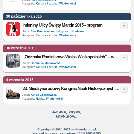
Kategorie:
Kultura i sztuka
,
Wiadomości
30 października 2015
Imieniny Ulicy Święty Marcin 2015 - program
Autor:
Ewa Korzecka
and
Inf. pras. lub własna
Kategorie:
Kultura i sztuka
,
Wiadomości
30 września 2015
„Odznaka Pamiątkowa Wojsk Wielkopolskich” – wystawa czasowa w Poznaniu
Autor:
Dominika Malinowska
Kategorie:
Kultura i sztuka
,
Wiadomości
4 września 2015
23. Międzynarodowy Kongres Nauk Historycznych odbędzie się w Poznaniu w 2020 r.
Autor:
Kinga Czechowska
Kategorie:
Nauka
,
Wiadomości
Załaduj więcej
artykułów...
Copyright © 2004-2023 — Historia.org.pl.
Wszystkie prawa zastrzeżone. ISSN 2083-2265.