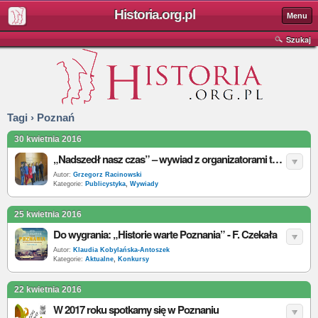
Historia.org.pl
Menu
Szukaj
Tagi › Poznań
30 kwietnia 2016
„Nadszedł nasz czas” – wywiad z organizatorami tegorocznego OZSA i przyszłorocznego OZHS-u
Autor:
Grzegorz Racinowski
Kategorie:
Publicystyka
,
Wywiady
25 kwietnia 2016
Do wygrania: „Historie warte Poznania” - F. Czekała
Autor:
Klaudia Kobylańska-Antoszek
Kategorie:
Aktualne
,
Konkursy
22 kwietnia 2016
W 2017 roku spotkamy się w Poznaniu