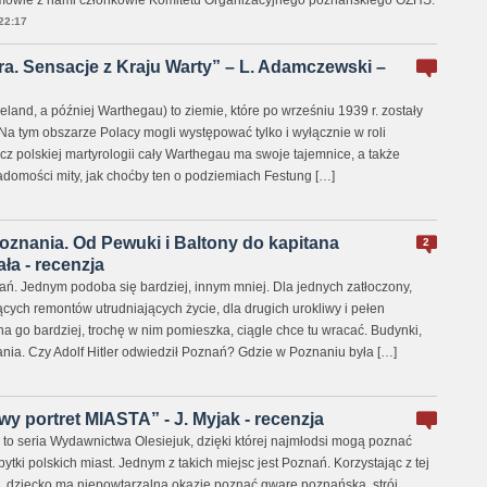
ozmowie z nami członkowie Komitetu Organizacyjnego poznańskiego OZHS.
22:17
ra. Sensacje z Kraju Warty” – L. Adamczewski –
eland, a później Warthegau) to ziemie, które po wrześniu 1939 r. zostały
 Na tym obszarze Polacy mogli występować tylko i wyłącznie w roli
z polskiej martyrologii cały Warthegau ma swoje tajemnice, a także
omości mity, jak choćby ten o podziemiach Festung […]
Poznania. Od Pewuki i Baltony do kapitana
2
ła - recenzja
ań. Jednym podoba się bardziej, innym mniej. Dla jednych zatłoczony,
ących remontów utrudniających życie, dla drugich urokliwy i pełen
zna go bardziej, trochę w nim pomieszka, ciągle chce tu wracać. Budynki,
nania. Czy Adolf Hitler odwiedził Poznań? Gdzie w Poznaniu była […]
y portret MIASTA” - J. Myjak - recenzja
 to seria Wydawnictwa Olesiejuk, dzięki której najmłodsi mogą poznać
abytki polskich miast. Jednym z takich miejsc jest Poznań. Korzystając z tej
 dziecko ma niepowtarzalną okazję poznać gwarę poznańską, strój