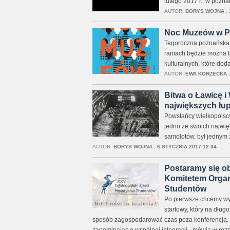
lutego 2017 r., w pozn
AUTOR:
BORYS WOJNA
,
Noc Muzeów w Po
Tegoroczna poznańska 
ramach będzie można be
kulturalnych, które dod
AUTOR:
EWA KORZECKA
Bitwa o Ławicę i
największych łup
Powstańcy wielkopolscy
jedno ze swoich najwięk
samolotów, był jednym 
AUTOR:
BORYS WOJNA
,
6 STYCZNIA 2017 12:04
Postaramy się o
Komitetem Organ
Studentów
Po pierwsze chcemy wy
startowy, który na dłu
sposób zagospodarować czas poza konferencją. Sk