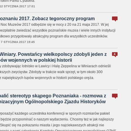
ańskim Parku Cytadela.
12 STYCZNIA 2017 17:01
znaniu 2017. Zobacz tegoroczny program
Noc Muzeów 2017 odbędzie się w nocy z 20 na 21 maja 2017. W jej
zpłatnie zwiedzać wszystkie poznańskie muzea i wiele innych instytucji
atkowo przygotowały atrakcyjny program dla wszystkich uczestników.
,
7 STYCZNIA 2017 19:45
 Winiary. Powstańcy wielkopolscy zdobyli jeden z
4
ów wojennych w polskiej historii
 zdobywając lotnisko w Ławicy i Halę Zeppelina w Winiarach odnieśli
szych zwycięstw. Zdobyty w trakcie walk sprzęt, w tym około 300
z największych łupów wojennych w historii polskiego oręża.
balić stereotyp skąpego Poznaniaka - rozmowa z
izacyjnym Ogólnopolskiego Zjazdu Historyków
posażyć każdego uczestnika konferencji w sporych rozmiarów pakiet
go będzie przypominać o naszym wydarzeniu. Chcemy też w jak najlepszy
upić się na pokazaniu miasta i jego najciekawszych atrakcji nie