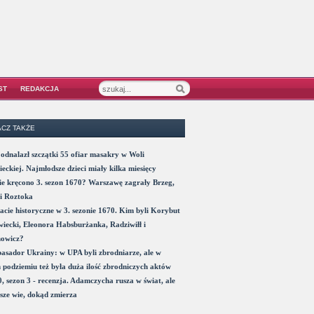
ST
REDAKCJA
CZ TAKŻE
odnalazł szczątki 55 ofiar masakry w Woli
eckiej. Najmłodsze dzieci miały kilka miesięcy
e kręcono 3. sezon 1670? Warszawę zagrały Brzeg,
i Roztoka
acie historyczne w 3. sezonie 1670. Kim byli Korybut
iecki, Eleonora Habsburżanka, Radziwiłł i
nowicz?
sador Ukrainy: w UPA byli zbrodniarze, ale w
 podziemiu też była duża ilość zbrodniczych aktów
, sezon 3 - recenzja. Adamczycha rusza w świat, ale
sze wie, dokąd zmierza