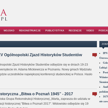
WOJSKO
REKONSTRUKCJE
PUBLICYSTYKA
RECENZJE
VIDEO
PODCA
ZOBA
IPN 
V Ogólnopolski Zjazd Historyków Studentów
Ostrowi
Gdzi
nopolski Zjazd Historyków Studentów odbędzie się w dniach 19-23
Lubiąż 
iwersytecie im. Adama Mickiewicza w Poznaniu. Nowy gmach Wydziału
Post
ędzie uczestników największej konferencji studenckiej w Polsce. Hasło
Wiśniow
Siemie
Amba
polskim
storyczna „Bitwa o Poznań 1945” - 2017
1670
ka Grupa Rekonstrukcji Historycznej „Warta„ zaprasza do udziału w
nie zaw
zacji historycznej ”Bitwa o Poznań 2017”. Widowisko odbędzie się 19