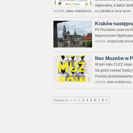
regionalny, a także tam
AUTOR:
ANNA GREDECKA
,
15 CZERWCA 2016 08:00
Kraków następną 
Po Poznaniu czas na Kr
tegorocznym Ogólnopols
AUTOR:
GRZEGORZ RACI
Noc Muzeów w Poz
W tym roku 21/22 maja 
Na gości czekać będą mu
Poniżej przedstawiamy
AUTOR:
EWA KORZECKA
Strona 2 z 8
<
1
2
3
4
5
6
7
8
>