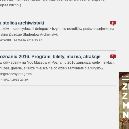
tejszą kuchnię.
stolicą archiwistyki
8
aków – zadecydowali delegaci z trzynastu ośrodków podczas sejmiku na
kim Zjeździe Studentów Archiwistyki.
NOWSKI
,
14 MAJA 2016 15:20
naniu 2016. Program, bilety, muzea, atrakcje
1
w odwiedziny na Noc Muzeów w Poznaniu 2016 zaprasza wiele instytucji.
zea, galerie, a także miejsca na co dzień zamknięte dla turystów.
 tegoroczny program.
,
4 MAJA 2016 20:30