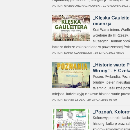
zapominając o wspólnej integracji - mówią w r
AUTOR:
GRZEGORZ RACINOWSKI
,
10 GRUDNIA 2016 
„Klęska Gauleite
recenzja
Kraj Warty (niem. Warth
wcielone do III Rzeszy.
służących. Jednak opróc
bardzo dobrze zakorzenione w powszechnej świad
AUTOR:
DARIA CZARNECKA
,
25 LIPCA 2016 08:00
„Historie warte 
Wrony” - F. Czeka
Posen, Pyrlandia, Pozn
brudny i pełen nieustaj
tajemnic. Jeśli ktoś po
miejsca, ludzie kryją ciekawe historie warte poz
AUTOR:
MARTA ŻYDEK
,
20 LIPCA 2016 08:00
„Poznań. Kolorow
Kolorowy portret miasta
historię, kulturę oraz z
kolorowanko-wycinanki,