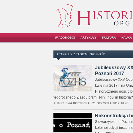
WIADOMOŚCI
ARTYKUŁY
KULTURA
NAUKA
ARTYKUŁY Z TAGIEM:: "POZNAŃ"
Jubileuszowy XX
Poznań 2017
Jubileuszowy XXV Ogól
kwietnia 2017 r. na Un
Historycznego gościć b
tegorocznego Zjazdu brzmi: Nihil novi in historia?
AUTOR:
EWA KORZECKA
,
21 STYCZNIA 2017 10:45
Rekonstrukcja hi
Stowarzyszenie Poznańs
kolejnej edycji insceni