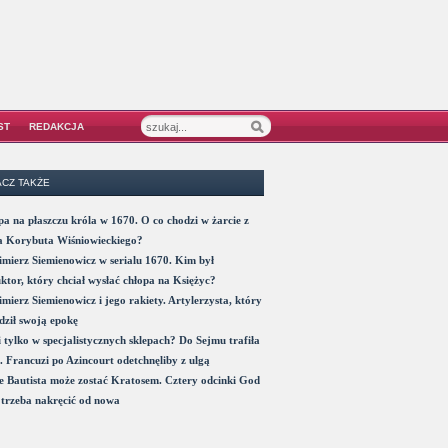
ST
REDAKCJA
CZ TAKŻE
a na płaszczu króla w 1670. O co chodzi w żarcie z
a Korybuta Wiśniowieckiego?
mierz Siemienowicz w serialu 1670. Kim był
ktor, który chciał wysłać chłopa na Księżyc?
mierz Siemienowicz i jego rakiety. Artylerzysta, który
ził swoją epokę
 tylko w specjalistycznych sklepach? Do Sejmu trafiła
. Francuzi po Azincourt odetchnęliby z ulgą
 Bautista może zostać Kratosem. Cztery odcinki God
trzeba nakręcić od nowa