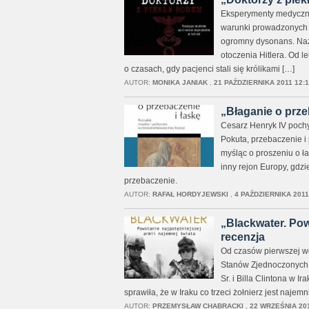
Eksperymenty medyczne 
warunki prowadzonych d
ogromny dysonans. Nazi
otoczenia Hitlera. Od 
o czasach, gdy pacjenci stali się królikami […]
AUTOR:
MONIKA JANIAK
,
21 PAŹDZIERNIKA 2011 12:1
„Błaganie o przeb
Cesarz Henryk IV poch
Pokuta, przebaczenie i
myśląc o proszeniu o ł
inny rejon Europy, gdzi
przebaczenie.
AUTOR:
RAFAŁ HORDYJEWSKI
,
4 PAŹDZIERNIKA 2011
„Blackwater. Powst
recenzja
Od czasów pierwszej woj
Stanów Zjednoczonych 
Sr. i Billa Clintona w 
sprawiła, że w Iraku co trzeci żołnierz jest najem
AUTOR:
PRZEMYSŁAW CHABRACKI
,
22 WRZEŚNIA 201