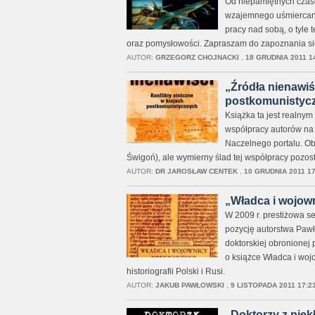
Od niepamiętnych czas
wzajemnego uśmiercania
pracy nad sobą, o tyle
oraz pomysłowości. Zapraszam do zapoznania się z
AUTOR:
GRZEGORZ CHOJNACKI
,
18 GRUDNIA 2011 1
„Źródła nienawiśc
postkomunistyczny
Książka ta jest realny
współpracy autorów na p
Naczelnego portalu. Ob
Świgoń), ale wymierny ślad tej współpracy pozosta
AUTOR:
DR JAROSŁAW CENTEK
,
10 GRUDNIA 2011 17
„Władca i wojown
W 2009 r. prestiżowa s
pozycję autorstwa Pawł
doktorskiej obronionej 
o książce Władca i woj
historiografii Polski i Rusi.
AUTOR:
JAKUB PAWŁOWSKI
,
9 LISTOPADA 2011 17:2
„Doktorzy z piekł