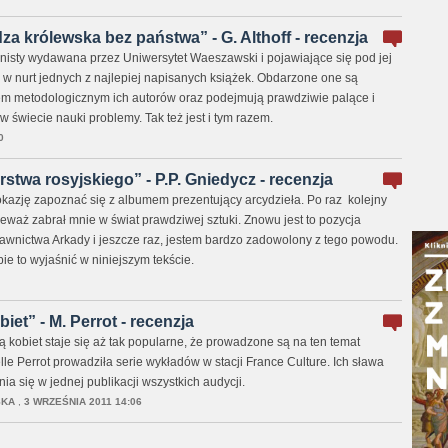
za królewska bez państwa” - G. Althoff - recenzja
isty wydawana przez Uniwersytet Waeszawski i pojawiające się pod jej
ię w nurt jednych z najlepiej napisanych książek. Obdarzone one są
em metodologicznym ich autorów oraz podejmują prawdziwie palące i
w świecie nauki problemy. Tak też jest i tym razem.
0
stwa rosyjskiego” - P.P. Gniedycz - recenzja
okazję zapoznać się z albumem prezentujący arcydzieła. Po raz kolejny
eważ zabrał mnie w świat prawdziwej sztuki. Znowu jest to pozycja
nictwa Arkady i jeszcze raz, jestem bardzo zadowolony z tego powodu.
e to wyjaśnić w niniejszym tekście.
biet” - M. Perrot - recenzja
ą kobiet staje się aż tak popularne, że prowadzone są na ten temat
le Perrot prowadziła serie wykładów w stacji France Culture. Ich sława
a się w jednej publikacji wszystkich audycji.
SKA
,
3 WRZEŚNIA 2011 14:06