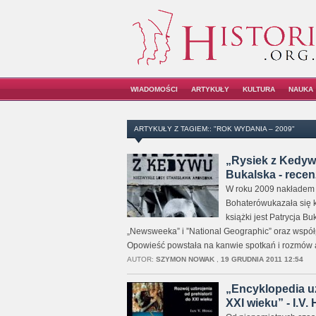
WIADOMOŚCI
ARTYKUŁY
KULTURA
NAUKA
ARTYKUŁY Z TAGIEM:: "ROK WYDANIA – 2009"
„Rysiek z Kedywu
Bukalska - recen
W roku 2009 nakładem S
Bohaterówukazała się k
książki jest Patrycja B
„Newsweeka” i ”National Geographic” oraz wspó
Opowieść powstała na kanwie spotkań i rozmów 
AUTOR:
SZYMON NOWAK
,
19 GRUDNIA 2011 12:54
„Encyklopedia uz
XXI wieku” - I.V.