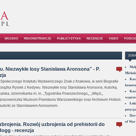
WOJSKO
REKONSTRUKCJE
PUBLICYSTYKA
RECENZJE
VIDEO
PODCA
ZOBA
Małp
. Niezwykłe losy Stanisława Aronsona” - P.
Michał
zja
Kazi
połecznego Instytutu Wydawniczego Znak z Krakowa, w serii Biografie
konstru
siążka Rysiek z Kedywu. Niezwykłe losy Stanisława Aronsona. Autorką
Kazi
ukalska, dziennikarka m. in. „Tygodnika Powszechnego„, „Więzi„,
wyprzed
łpracowniczka Muzeum Powstania Warszawskiego oraz Archiwum Historii.
Łuki
autorki ze Stanisławem Aronsonem.
petycja
Dave
of War 
brojenia. Rozwój uzbrojenia od prehistorii do
 Hogg - recenzja