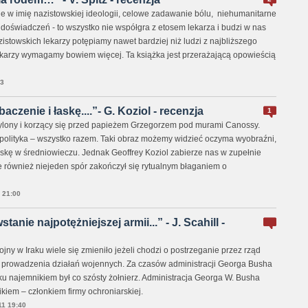
w imię nazistowskiej ideologii, celowe zadawanie bólu, niehumanitarne
oświadczeń - to wszystko nie współgra z etosem lekarza i budzi w nas
stowskich lekarzy potępiamy nawet bardziej niż ludzi z najbliższego
lekarzy wymagamy bowiem więcej. Ta książka jest przerażającą opowieścią
3
aczenie i łaskę....”- G. Koziol - recenzja
1
ylony i korzący się przed papieżem Grzegorzem pod murami Canossy.
 polityka – wszystko razem. Taki obraz możemy widzieć oczyma wyobraźni,
askę w średniowieczu. Jednak Geoffrey Koziol zabierze nas w zupełnie
e również niejeden spór zakończył się rytualnym błaganiem o
 21:00
anie najpotężniejszej armii...” - J. Scahill -
ny w Iraku wiele się zmieniło jeżeli chodzi o postrzeganie przez rząd
prowadzenia działań wojennych. Za czasów administracji Georga Busha
Iraku najemnikiem był co szósty żołnierz. Administracja Georga W. Busha
nikiem – członkiem firmy ochroniarskiej.
1 19:40