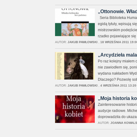
„Ottonowie. Wład
Seria Biblioteka Human
egidą tytuły, wpisują s
mistrzowskim podejści
rzadko pojawiające się 
AUTOR:
JAKUB PAWŁOWSKI
,
18 WRZEŚNIA 2011 19:0
„Arcydzieła malar
Po raz kolejny miałem 
nie zawiodłem się, poni
wydana nakładem Wydaw
Dlaczego? Pozwolę sobi
AUTOR:
JAKUB PAWŁOWSKI
,
4 WRZEŚNIA 2011 13:20
„Moja historia ko
Zainteresowanie histori
audycje radiowe. Michel
doprowadziła do ukazani
AUTOR:
JOANNA KOWAL