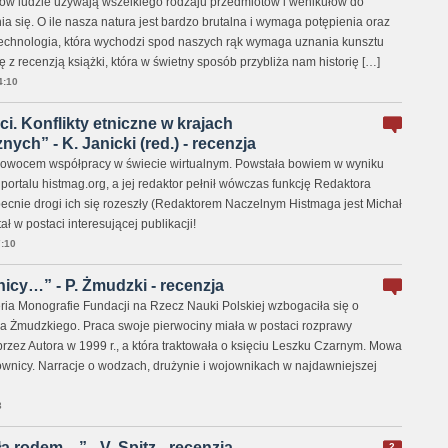
ów ludzie używają wszelkiego rodzaju przedmiotów i wehikułów do
 się. O ile nasza natura jest bardzo brutalna i wymaga potępienia oraz
 technologia, która wychodzi spod naszych rąk wymaga uznania kunsztu
 recenzją książki, która w świetny sposób przybliża nam historię […]
4:10
i. Konflikty etniczne w krajach
ch” - K. Janicki (red.) - recenzja
m owocem współpracy w świecie wirtualnym. Powstała bowiem w wyniku
ortalu histmag.org, a jej redaktor pełnił wówczas funkcję Redaktora
ecnie drogi ich się rozeszły (Redaktorem Naczelnym Histmaga jest Michał
ł w postaci interesującej publikacji!
:10
icy…” - P. Żmudzki - recenzja
eria Monografie Fundacji na Rzecz Nauki Polskiej wzbogaciła się o
a Żmudzkiego. Praca swoje pierwociny miała w postaci rozprawy
przez Autora w 1999 r., a która traktowała o księciu Leszku Czarnym. Mowa
ownicy. Narracje o wodzach, drużynie i wojownikach w najdawniejszej
3
a rodem…” - V. Spitz - recenzja
2