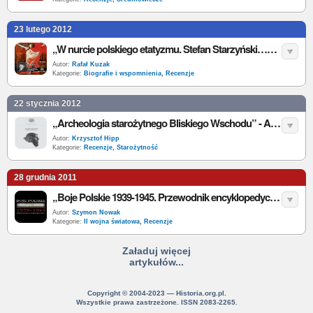
23 lutego 2012
„W nurcie polskiego etatyzmu. Stefan Starzyński…” - P. Janus - recenzja
Autor:
Rafał Kuzak
Kategorie:
Biografie i wspomnienia
,
Recenzje
22 stycznia 2012
„Archeologia starożytnego Bliskiego Wschodu” - A. Smogorzewska, F.M. Stępniowski (red.) - recenzja
Autor:
Krzysztof Hipp
Kategorie:
Recenzje
,
Starożytność
28 grudnia 2011
„Boje Polskie 1939-1945. Przewodnik encyklopedyczny” - K. Komorowski (red.) - recenzja
Autor:
Szymon Nowak
Kategorie:
II wojna światowa
,
Recenzje
Załaduj więcej
artykułów...
Copyright © 2004-2023 — Historia.org.pl.
Wszystkie prawa zastrzeżone. ISSN 2083-2265.