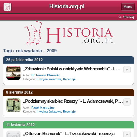
Historia.org.pl
Menu
Szukaj
Tagi › rok wydania – 2009
26 października 2012
„Zdławienie Polski w obiektywie Wehrmachtu” - I. Baxter - recenzja
Autor:
Dr Tomasz Gliniecki
Kategorie:
II wojna światowa
,
Recenzje
8 sierpnia 2012
„Podziemny skarbiec Rzeszy” - L. Adamczewski, P. Piątkiewicz - recenzja
Autor:
Paweł Nastrożny
Kategorie:
II wojna światowa
,
Recenzje
11 kwietnia 2012
„Otto von Bismarck” - L. Trzeciakowski - recenzja