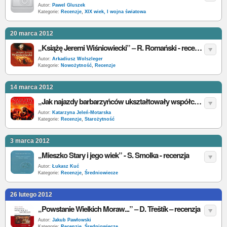
Autor:
Pawel Gluszek
Kategorie:
Recenzje
,
XIX wiek, I wojna światowa
20 marca 2012
„Książę Jeremi Wiśniowiecki” – R. Romański - recenzja
Autor:
Arkadiusz Wolszleger
Kategorie:
Nowożytność
,
Recenzje
14 marca 2012
„Jak najazdy barbarzyńców ukształtowały współczesny świat” – T. J. Craughwell – recenzja
Autor:
Katarzyna Jeleń-Motarska
Kategorie:
Recenzje
,
Starożytność
3 marca 2012
„Mieszko Stary i jego wiek” - S. Smolka - recenzja
Autor:
Łukasz Kuć
Kategorie:
Recenzje
,
Średniowiecze
26 lutego 2012
„Powstanie Wielkich Moraw...” – D. Třeštík – recenzja
Autor:
Jakub Pawłowski
Kategorie:
Recenzje
,
Średniowiecze