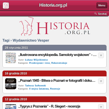
Historia.org.pl
Menu
Szukaj
Tagi › Wydawnictwo Vesper
28 stycznia 2011
„Ilustrowana encyklopedia. Samoloty wojskowe” - J. Winchester - recenzja
Autor:
Łukasz Wójcikiewicz
Kategorie:
Przekrojowe i inne
,
Rekonstrukcje
16 grudnia 2010
„Poznań 1945 - Bitwa o Poznań w fotografii i dokumentach” - M. Karalus, M. Krzyżaniak - recenzja
Autor:
Tadeusz Sułkowski
Kategorie:
II wojna światowa
,
Recenzje
12 grudnia 2010
„Tygrys z Poznania” - R. Siegert - recenzja