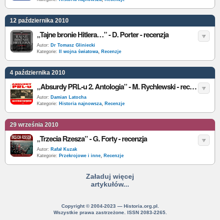
12 października 2010
„Tajne bronie Hitlera…” - D. Porter - recenzja
Autor:
Dr Tomasz Gliniecki
Kategorie:
II wojna światowa
,
Recenzje
4 października 2010
„Absurdy PRL-u 2. Antologia” - M. Rychlewski - recenzja
Autor:
Damian Latocha
Kategorie:
Historia najnowsza
,
Recenzje
29 września 2010
„Trzecia Rzesza” - G. Forty - recenzja
Autor:
Rafał Kuzak
Kategorie:
Przekrojowe i inne
,
Recenzje
Załaduj więcej
artykułów...
Copyright © 2004-2023 — Historia.org.pl.
Wszystkie prawa zastrzeżone. ISSN 2083-2265.