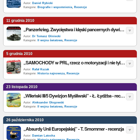
Autor:
Daniel Rybicki
Kategorie:
Biografie i wspomnienia
,
Recenzje
11 grudnia 2010
„Panzerkrieg. Zwycięstwa i klęski pancernych dywizji Hitlera” - P. McCarthy, M. Syron - recenzja
Autor:
Dr Tomasz Gliniecki
Kategorie:
II wojna światowa
,
Recenzje
5 grudnia 2010
„SAMOCHODY w PRL, rzecz o motoryzacji i nie tylko…” - T. Szczerbicki - recenzja
Autor:
Rafał Kuzak
Kategorie:
Historia najnowsza
,
Recenzje
23 listopada 2010
„Wileński III/5 Dywizjon Myśliwski” - Ł. Łydżba - recenzja
Autor:
Aleksander Głogowski
Kategorie:
II wojna światowa
,
Recenzje
26 października 2010
„Absurdy Unii Europejskiej” - T. Smommer - recenzja
Autor:
Damian Latocha
Kategorie:
Historia najnowsza
,
Recenzje