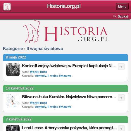
Historia.org.pl
Menu
Szukaj
Kategorie › II wojna światowa
8 maja 2022
Koniec II wojny światowej w Europie i kapitulacja Niemiec. 8 czy 9 maja 1945?
Autor:
Wojtek Duch
Kategorie:
Artykuły
,
II wojna światowa
14 kwietnia 2022
Bitwa na Łuku Kurskim. Największa bitwa pancerna w dziejach wojen
Autor:
Wojtek Duch
Kategorie:
Artykuły
,
II wojna światowa
7 kwietnia 2022
Lend-Lease. Amerykańska pożyczka, która pomogła aliantom wygrać II wojnę światową