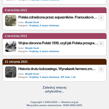
4 września 2021
Polska zdradzona przez sojuszników. Francusko-brytyjska konferencja w Abbeville i jej konsekwencje
Autor:
Wojtek Duch
Kategorie:
Artykuły
,
II wojna światowa
2 września 2021
Wojna obronna Polski 1939, czyli jak Polska przegrała kampanię wrześniową
Autor:
Wojtek Duch
Kategorie:
Artykuły
,
II wojna światowa
21 sierpnia 2021
Historia drutu kolczastego. Wynalazek farmera zrewolucjonizował pola bitew
Autor:
Wojtek Duch
Kategorie:
Artykuły
,
II wojna światowa
,
XIX wiek, I wś
Załaduj więcej
artykułów...
Copyright © 2004-2023 — Historia.org.pl.
Wszystkie prawa zastrzeżone. ISSN 2083-2265.