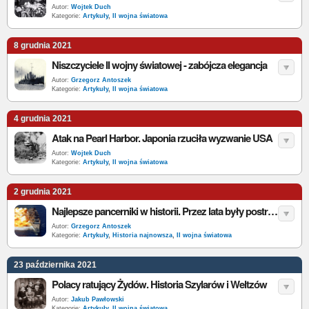
Autor:
Wojtek Duch
Kategorie:
Artykuły
,
II wojna światowa
8 grudnia 2021
Niszczyciele II wojny światowej - zabójcza elegancja
Autor:
Grzegorz Antoszek
Kategorie:
Artykuły
,
II wojna światowa
4 grudnia 2021
Atak na Pearl Harbor. Japonia rzuciła wyzwanie USA
Autor:
Wojtek Duch
Kategorie:
Artykuły
,
II wojna światowa
2 grudnia 2021
Najlepsze pancerniki w historii. Przez lata były postrachem mórz i oceanów
Autor:
Grzegorz Antoszek
Kategorie:
Artykuły
,
Historia najnowsza
,
II wojna światowa
23 października 2021
Polacy ratujący Żydów. Historia Szylarów i Weltzów
Autor:
Jakub Pawłowski
Kategorie:
Artykuły
,
II wojna światowa