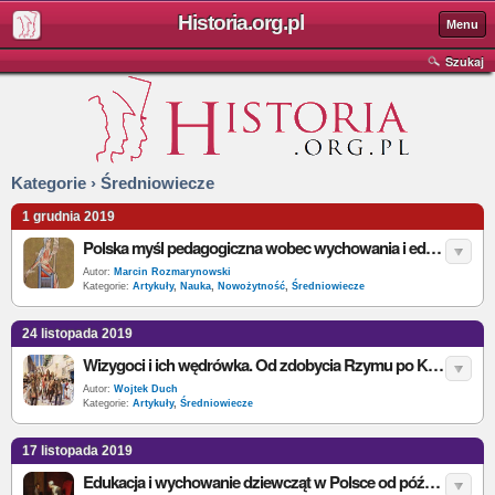
Historia.org.pl
Menu
Szukaj
Kategorie › Średniowiecze
1 grudnia 2019
Polska myśl pedagogiczna wobec wychowania i edukacji kobiet od późnego średniowiecza do połowy XVIII w.
Autor:
Marcin Rozmarynowski
Kategorie:
Artykuły
,
Nauka
,
Nowożytność
,
Średniowiecze
24 listopada 2019
Wizygoci i ich wędrówka. Od zdobycia Rzymu po Królestwo Wizygotów w Hiszpanii
Autor:
Wojtek Duch
Kategorie:
Artykuły
,
Średniowiecze
17 listopada 2019
Edukacja i wychowanie dziewcząt w Polsce od późnego średniowiecza po czasy stanisławowskie