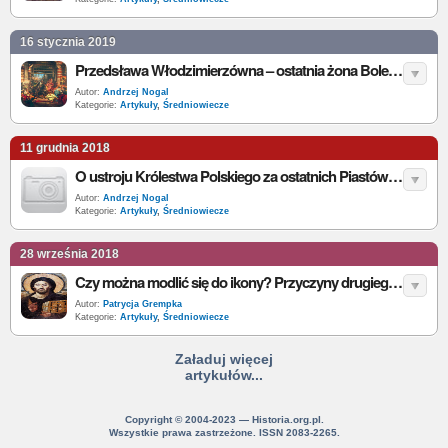
16 stycznia 2019
Przedsława Włodzimierzówna – ostatnia żona Bolesława Chrobrego
Autor:
Andrzej Nogal
Kategorie:
Artykuły
,
Średniowiecze
11 grudnia 2018
O ustroju Królestwa Polskiego za ostatnich Piastów (1320–1370)
Autor:
Andrzej Nogal
Kategorie:
Artykuły
,
Średniowiecze
28 września 2018
Czy można modlić się do ikony? Przyczyny drugiego ikonoklazmu
Autor:
Patrycja Grempka
Kategorie:
Artykuły
,
Średniowiecze
Załaduj więcej
artykułów...
Copyright © 2004-2023 — Historia.org.pl.
Wszystkie prawa zastrzeżone. ISSN 2083-2265.