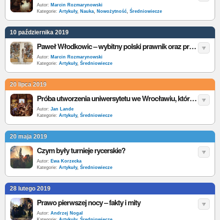
Autor:
Marcin Rozmarynowski
Kategorie:
Artykuły
,
Nauka
,
Nowożytność
,
Średniowiecze
10 października 2019
Paweł Włodkowic – wybitny polski prawnik oraz prekursor tolerancji religijnej
Autor:
Marcin Rozmarynowski
Kategorie:
Artykuły
,
Średniowiecze
20 lipca 2019
Próba utworzenia uniwersytetu we Wrocławiu, którą w 1505 r. zablokowała Akademia Krakowska
Autor:
Jan Lande
Kategorie:
Artykuły
,
Średniowiecze
20 maja 2019
Czym były turnieje rycerskie?
Autor:
Ewa Korzecka
Kategorie:
Artykuły
,
Średniowiecze
28 lutego 2019
Prawo pierwszej nocy – fakty i mity
Autor:
Andrzej Nogal
Kategorie:
Artykuły
,
Średniowiecze