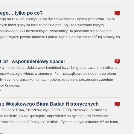
0
ego… tylko po co?
o od kilku dni ekscytują się światowe media i opinia publiczna. Jak w
nych ludzi głosy są bardzo podzielone. Są i zdecydowani krytycy
ńskiego jak i bezrefleksyjni zwolennicy. Ja postaram się spokojnie
gnalizujące pewne niuanse i pokazując niejednoznaczność tej sprawy, co
 lat - wspomnieniowy spacer
2
tym roku 60 lat. Jakkolwiek kombinat (czyli hutę) planowano już kilka lat
łopaty zaczęto wbijać w ziemię w ’49 r., początkowo bez ogólnego planu
ły jedynie granice kombinatu - potem, zgodnie z założeniami zupełnie
icy Krakowa.
7
m z Wojskowego Biura Badań Historycznych
i Żoliborz 1944, Pruszków, wyd. 2008 i 2009, rozmawiał Sebastian
e udzielić, tak na spokojnie, odpowiedzi na pytanie, czy Powstanie
wcześnie na to? Grzegorz Jasiński: Pytanie to było aktualne 65 lat temu,
:55