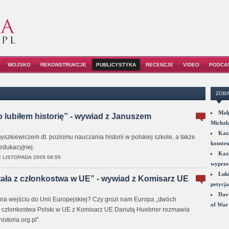
WOJSKO
REKONSTRUKCJE
PUBLICYSTYKA
RECENZJE
VIDEO
PODCA
ZOBA
Małp
 lubiłem historię” - wywiad z Januszem
Michał
Kazi
zkiewiczem dt. poziomu nauczania historii w polskiej szkole, a także
konstru
 edukacyjnej.
Kazi
2 LISTOPADA 2009 08:59
wyprzed
Łuki
ała z członkostwa w UE” - wywiad z Komisarz UE
petycja
Dave
 na wejściu do Unii Europejskiej? Czy grozi nam Europa „dwóch
of War 
ch członkostwa Polski w UE z Komisarz UE Danutą Huebner rozmawia
istoria.org.pl”.