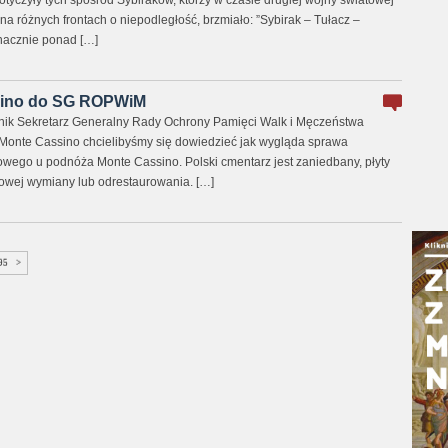
tyczyły tych spośród Sybiraków, którzy w czasie drugiej wojny światowej
li na różnych frontach o niepodległość, brzmiało: ”Sybirak – Tułacz –
znacznie ponad […]
ssino do SG ROPWiM
źnik Sekretarz Generalny Rady Ochrony Pamięci Walk i Męczeństwa
Monte Cassino chcielibyśmy się dowiedzieć jak wygląda sprawa
wego u podnóża Monte Cassino. Polski cmentarz jest zaniedbany, płyty
owej wymiany lub odrestaurowania. […]
95
>