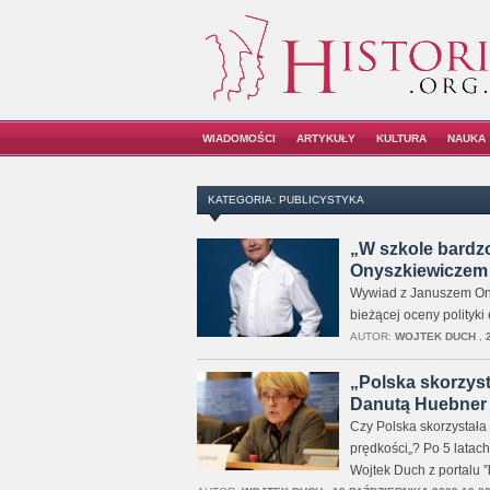
WIADOMOŚCI
ARTYKUŁY
KULTURA
NAUKA
KATEGORIA: PUBLICYSTYKA
„W szkole bardzo
Onyszkiewiczem
Wywiad z Januszem Onys
bieżącej oceny polityki
AUTOR:
WOJTEK DUCH
,
„Polska skorzyst
Danutą Huebner
Czy Polska skorzystała
prędkości„? Po 5 lata
Wojtek Duch z portalu ”h