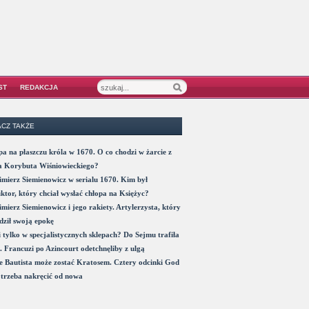
ST
REDAKCJA
CZ TAKŻE
a na płaszczu króla w 1670. O co chodzi w żarcie z
a Korybuta Wiśniowieckiego?
mierz Siemienowicz w serialu 1670. Kim był
ktor, który chciał wysłać chłopa na Księżyc?
mierz Siemienowicz i jego rakiety. Artylerzysta, który
ził swoją epokę
 tylko w specjalistycznych sklepach? Do Sejmu trafiła
. Francuzi po Azincourt odetchnęliby z ulgą
 Bautista może zostać Kratosem. Cztery odcinki God
trzeba nakręcić od nowa