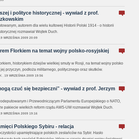
szej i polityce historycznej - wywiad z prof.
szkowskim
owanym, autorem dla wielu kultowej Historii Polski 1914 - o historii
istorycznej rozmawiał Wojtek Duch.
19 WRZEŚNIA 2009 20:09
trem Florkiem na temat wojny polsko-rosyjskiej
orkiem, historykiem dziejów wielkiej smuty w Rosji, na temat wojny polsko
 jej przyczyn, podłoża militarnego, politycznego oraz skutków.
K
,
19 WRZEŚNIA 2009 19:56
gą czuć się bezpieczni” - wywiad z prof. Jerzym
rodeputowanym i Przewodniczącym Parlamentu Europejskiego o NATO,
akże pakiecie wielkich reform rządu AWS-UW rozmawiał Wojtek Duch.
19 WRZEŚNIA 2009 19:16
ięci Polskiego Sybiru - relacja
oczystości upamiętniające polskich zesłańców na Sybir. Hasło