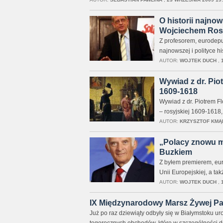
O historii najnow
Wojciechem Ro
Z profesorem, eurodeput
najnowszej i polityce h
AUTOR:
WOJTEK DUCH
,
Wywiad z dr. Pio
1609-1618
Wywiad z dr. Piotrem Fl
– rosyjskiej 1609-1618,
AUTOR:
KRZYSZTOF KMĄ
„Polacy znowu mo
Buzkiem
Z byłem premierem, eu
Unii Europejskiej, a t
AUTOR:
WOJTEK DUCH
,
IX Międzynarodowy Marsz Żywej Pam
Już po raz dziewiąty odbyły się w Białymstoku ur