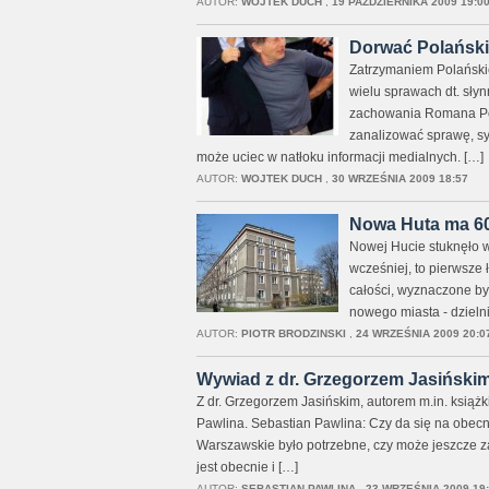
AUTOR:
WOJTEK DUCH
,
19 PAŹDZIERNIKA 2009 19:0
Dorwać Polański
Zatrzymaniem Polańskieg
wielu sprawach dt. słyn
zachowania Romana Pola
zanalizować sprawę, sy
może uciec w natłoku informacji medialnych. […]
AUTOR:
WOJTEK DUCH
,
30 WRZEŚNIA 2009 18:57
Nowa Huta ma 60
Nowej Hucie stuknęło w 
wcześniej, to pierwsze 
całości, wyznaczone by
nowego miasta - dzieln
AUTOR:
PIOTR BRODZINSKI
,
24 WRZEŚNIA 2009 20:0
Wywiad z dr. Grzegorzem Jasiński
Z dr. Grzegorzem Jasińskim, autorem m.in. książk
Pawlina. Sebastian Pawlina: Czy da się na obecni
Warszawskie było potrzebne, czy może jeszcze za 
jest obecnie i […]
AUTOR:
SEBASTIAN PAWLINA
,
23 WRZEŚNIA 2009 19