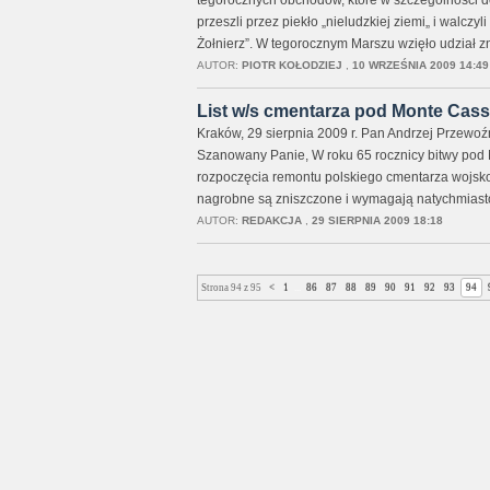
tegorocznych obchodów, które w szczególności do
przeszli przez piekło „nieludzkiej ziemi„ i walczy
Żołnierz”. W tegorocznym Marszu wzięło udział 
AUTOR:
PIOTR KOŁODZIEJ
,
10 WRZEŚNIA 2009 14:49
List w/s cmentarza pod Monte Ca
Kraków, 29 sierpnia 2009 r. Pan Andrzej Przewo
Szanowany Panie, W roku 65 rocznicy bitwy pod 
rozpoczęcia remontu polskiego cmentarza wojsko
nagrobne są zniszczone i wymagają natychmiast
AUTOR:
REDAKCJA
,
29 SIERPNIA 2009 18:18
Strona 94 z 95
<
1
...
86
87
88
89
90
91
92
93
94