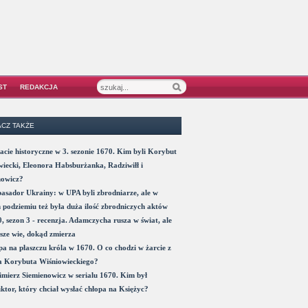
ST
REDAKCJA
CZ TAKŻE
acie historyczne w 3. sezonie 1670. Kim byli Korybut
iecki, Eleonora Habsburżanka, Radziwiłł i
nowicz?
sador Ukrainy: w UPA byli zbrodniarze, ale w
 podziemiu też była duża ilość zbrodniczych aktów
, sezon 3 - recenzja. Adamczycha rusza w świat, ale
sze wie, dokąd zmierza
a na płaszczu króla w 1670. O co chodzi w żarcie z
a Korybuta Wiśniowieckiego?
mierz Siemienowicz w serialu 1670. Kim był
ktor, który chciał wysłać chłopa na Księżyc?