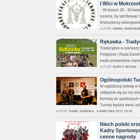
I Wici w Mokrzes
W dniach 29 - 30 kwiet
rycerze, by spróbować s
Krwiożerczy wikingowie
AUTOR:
PAWEŁ MARKIEW
Rękawka - Trady
Tradycyjnie w pierwszy
Podgórze i Rada Dzieln
hasło przewodnie imprez
AUTOR:
BORYS WOJNA
,
Ogólnopolski Tu
W najbliższą sobotę w 
odbędzie się po raz dru
formułą do sportowych w
Turniej będzie trwać od
AUTOR:
KAMIL KANIUKA
,
4 KWIETNIA 2017 19:50
Niech polski orz
Kadry Sportowyc
cenne nagrody