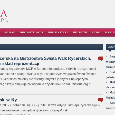
WOJSKO
REKONSTRUKCJE
PUBLICYSTYKA
RECENZJE
VIDEO
PODCA
ZOBA
Post
cerska na Mistrzostwa Świata Walk Rycerskich.
Wiśniow
i skład reprezentacji
Siemie
zynają się zawody IMCF w Barcelonie, podczas których reprezentanci
Amba
wodnikami z całego świata o tytuł najlepszych wojowników na świecie.
polskim
Rycerskich zmierzy się między innymi z jednymi z najlepszych
1670
go kraju dziękują za wsparcie czytelników portalu historia.org.pl!
nie zaw
Małp
Michał
ki w Iłży
Kazi
a 2017 r. odbędzie się XX - jubileuszowa edycja Turnieju Rycerskiego w
konstru
zgórze zamkowe przybędzie rycerstwo z całej Polski.