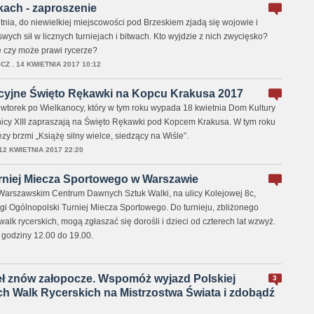
kach - zaproszenie
nia, do niewielkiej miejscowości pod Brzeskiem zjadą się wojowie i
wych sił w licznych turniejach i bitwach. Kto wyjdzie z nich zwycięsko?
 czy może prawi rycerze?
ICZ
,
14 KWIETNIA 2017 10:12
cyjne Święto Rękawki na Kopcu Krakusa 2017
 wtorek po Wielkanocy, który w tym roku wypada 18 kwietnia Dom Kultury
icy XIII zapraszają na Święto Rękawki pod Kopcem Krakusa. W tym roku
y brzmi „Książę silny wielce, siedzący na Wiśle”.
12 KWIETNIA 2017 22:20
rniej Miecza Sportowego w Warszawie
Warszawskim Centrum Dawnych Sztuk Walki, na ulicy Kolejowej 8c,
gi Ogólnopolski Turniej Miecza Sportowego. Do turnieju, zbliżonego
alk rycerskich, mogą zgłaszać się dorośli i dzieci od czterech lat wzwyż.
 godziny 12.00 do 19.00.
eł znów załopocze. Wspomóż wyjazd Polskiej
3
h Walk Rycerskich na Mistrzostwa Świata i zdobądź