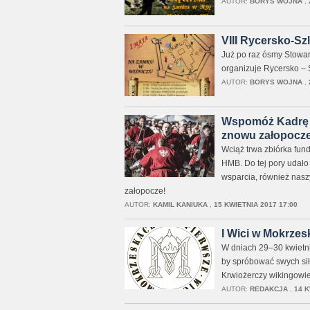
AUTOR:
BORYS WOJNA
,
VIII Rycersko-S
Już po raz ósmy Stowa
organizuje Rycersko –
AUTOR:
BORYS WOJNA
,
Wspomóż Kadrę S
znowu załopocze
Wciąż trwa zbiórka fun
HMB. Do tej pory udało
wsparcia, również naszy
załopocze!
AUTOR:
KAMIL KANIUKA
,
15 KWIETNIA 2017 17:00
I Wici w Mokrze
W dniach 29–30 kwietni
by spróbować swych sił 
Krwiożerczy wikingowie
AUTOR:
REDAKCJA
,
14 K