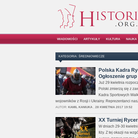
WIADOMOŚCI
ARTYKUŁY
KULTURA
NAUKA
KATEGORIA: ŚREDNIOWIECZE
Polska Kadra Ry
Ogłoszenie grup 
Już 29 kwietnia rozpoc
Polski zmierzą się z za
Kadra Sportowych Walk 
wojowników z Rosji i Ukrainy. Reprezentanci nasze
AUTOR:
KAMIL KANIUKA
,
28 KWIETNIA 2017 19:52
XX Turniej Rycers
W dniach 29-30 kwietni
Iłży. Z tej okazji na w