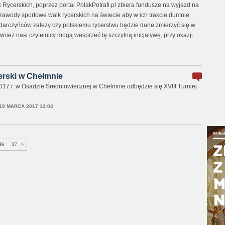
Rycerskich, poprzez portal PolakPotrafi.pl zbiera fundusze na wyjazd na
 zawody sportowe walk rycerskich na świecie aby w ich trakcie dumnie
i darczyńców zależy czy polskiemu rycerstwu będzie dane zmierzyć się w
nież nasi czytelnicy mogą wesprzeć tę szczytną inicjatywę, przy okazji
cerski w Chełmnie
17 r. w Osadzie Średniowiecznej w Chełmnie odbędzie się XVIII Turniej
19 MARCA 2017 12:04
36
...
37
>