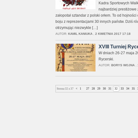
Kadra Sportowych Walk 
najbardziej prestiżowe
załopotał sztandar z polski orłem. To od hojnośc
boju z reprezentacjami 30 innych państw. Dziś rów
otrzymując niezwykle […]
AUTOR:
KAMIL KANIUKA
,
2 KWIETNIA 2017 17:18
XVIII Turniej Ry
W dniach 26-27 maja 20
Rycerski.
AUTOR:
BORYS WOJNA
,
Strona 32 z 37
<
1
...
27
28
29
30
31
32
33
34
35