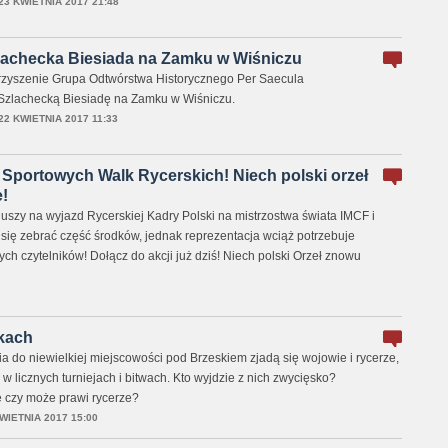
23 KWIETNIA 2017 21:48
zlachecka Biesiada na Zamku w Wiśniczu
rzyszenie Grupa Odtwórstwa Historycznego Per Saecula
 Szlachecką Biesiadę na Zamku w Wiśniczu.
22 KWIETNIA 2017 11:33
portowych Walk Rycerskich! Niech polski orzeł
!
duszy na wyjazd Rycerskiej Kadry Polski na mistrzostwa świata IMCF i
 się zebrać część środków, jednak reprezentacja wciąż potrzebuje
ch czytelników! Dołącz do akcji już dziś! Niech polski Orzeł znowu
skach
a do niewielkiej miejscowości pod Brzeskiem zjadą się wojowie i rycerze,
w licznych turniejach i bitwach. Kto wyjdzie z nich zwycięsko?
 czy może prawi rycerze?
WIETNIA 2017 15:00