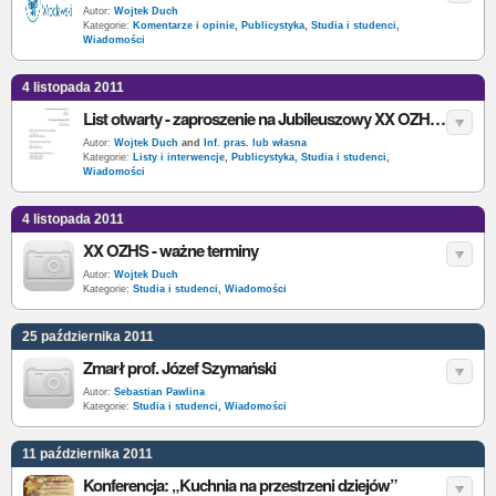
Autor:
Wojtek Duch
Kategorie:
Komentarze i opinie
,
Publicystyka
,
Studia i studenci
,
Wiadomości
4 listopada 2011
List otwarty - zaproszenie na Jubileuszowy XX OZHS do Katowic
Autor:
Wojtek Duch
and
Inf. pras. lub własna
Kategorie:
Listy i interwencje
,
Publicystyka
,
Studia i studenci
,
Wiadomości
4 listopada 2011
XX OZHS - ważne terminy
Autor:
Wojtek Duch
Kategorie:
Studia i studenci
,
Wiadomości
25 października 2011
Zmarł prof. Józef Szymański
Autor:
Sebastian Pawlina
Kategorie:
Studia i studenci
,
Wiadomości
11 października 2011
Konferencja: „Kuchnia na przestrzeni dziejów”