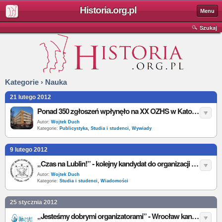
Historia.org.pl
Menu
Szukaj
Kategorie › Nauka
21 lutego 2012
Ponad 350 zgłoszeń wpłynęło na XX OZHS w Katowicach - wywiad
Autor:
Wojtek Duch
Kategorie:
Publicystyka
,
Studia i studenci
,
Wywiady
9 lutego 2012
„Czas na Lublin!” - kolejny kandydat do organizacji XXI OZHS
Autor:
Wojtek Duch
Kategorie:
Studia i studenci
,
Wiadomości
25 stycznia 2012
„Jesteśmy dobrymi organizatorami” - Wrocław kandydatem do organizacji XXI OZHS