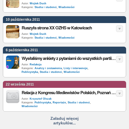
Autor:
Wojtek Duch
Kategorie:
Studia i studenci
,
Wiadomości
10 października 2011
Ruszyła strona XX OZHS w Katowicach
Autor:
Wojtek Duch
Kategorie:
Studia i studenci
,
Wiadomości
6 października 2011
Wysłaliśmy ankiety z pytaniami do wszystkich partii. Przeczytaj, wybierz i zagłosuj
Autor:
Redakcja
Kategorie:
Analizy i zestawienia
,
Listy i interwencje
,
Publicystyka
,
Studia i studenci
,
Wiadomości
22 września 2011
Relacja z Kongresu Mediewistów Polskich, Poznań 2011
Autor:
Krzysztof Olszak
Kategorie:
Publicystyka
,
Reportaże
,
Studia i studenci
,
Wiadomości
Załaduj więcej
artykułów...