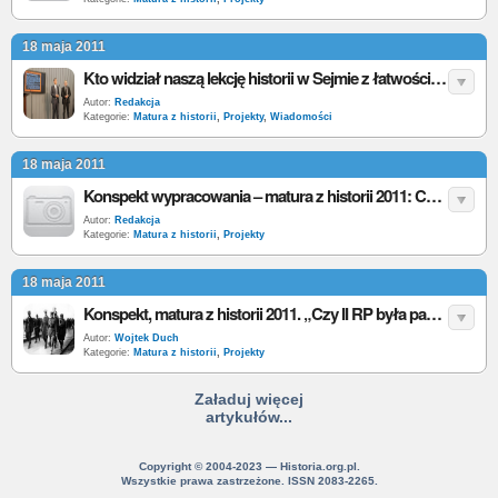
18 maja 2011
Kto widział naszą lekcję historii w Sejmie z łatwością napisał maturę z historii
Autor:
Redakcja
Kategorie:
Matura z historii
,
Projekty
,
Wiadomości
18 maja 2011
Konspekt wypracowania – matura z historii 2011: Czy zgadzasz się z opinią, że II Rzeczpospolita była państwem demokratycznym?
Autor:
Redakcja
Kategorie:
Matura z historii
,
Projekty
18 maja 2011
Konspekt, matura z historii 2011. „Czy II RP była państwem demokratycznym?”
Autor:
Wojtek Duch
Kategorie:
Matura z historii
,
Projekty
Załaduj więcej
artykułów...
Copyright © 2004-2023 — Historia.org.pl.
Wszystkie prawa zastrzeżone. ISSN 2083-2265.