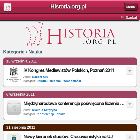
Historia.org.pl
Menu
Szukaj
Kategorie › Nauka
18 września 2011
IV Kongres Mediewistów Polskich, Poznań 2011
Autor:
Kacper Gis
Kategorie:
Studia i studenci
,
Wiadomości
6 września 2011
Międzynarodowa konferencja poświęcona liczeniu strat ludzkich w II wojnie światowej w Budapeszcie
Autor:
Klaudia Skrężyna
Kategorie:
Konferencje
,
Nauka
31 sierpnia 2011
Nowy kierunek studiów: Cracovianistyka na UJ