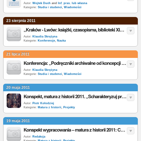
Autor:
Wojtek Duch
and
Inf. pras. lub własna
Kategorie:
Studia i studenci
,
Wiadomości
23 sierpnia 2011
„Kraków - Lwów: książki, czasopisma, biblioteki XIX i XX wieku” - konferencja w Krakowie
Autor:
Klaudia Skrężyna
Kategorie:
Konferencje
,
Nauka
21 lipca 2011
Konferencja: „Podręczniki archiwalne od koncepcji do realizacji”
Autor:
Klaudia Skrężyna
Kategorie:
Studia i studenci
,
Wiadomości
20 maja 2011
Konspekt, matura z historii 2011. „Scharakteryzuj przemiany ustrojowe w Rzeczypospolitej w latach 1764–1795”
Autor:
Piotr Kołodziej
Kategorie:
Matura z historii
,
Projekty
19 maja 2011
Konspekt wypracowania – matura z historii 2011: Czy zgadzasz się z opinią, że II Rzeczpospolita była państwem demokratycznym?
Autor:
Redakcja
Kategorie:
Matura z historii
,
Projekty