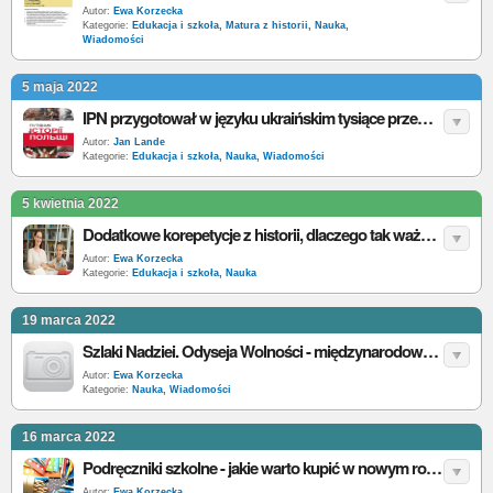
Autor:
Ewa Korzecka
Kategorie:
Edukacja i szkoła
,
Matura z historii
,
Nauka
,
Wiadomości
5 maja 2022
IPN przygotował w języku ukraińskim tysiące przewodników po historii Polski
Autor:
Jan Lande
Kategorie:
Edukacja i szkoła
,
Nauka
,
Wiadomości
5 kwietnia 2022
Dodatkowe korepetycje z historii, dlaczego tak ważne?
Autor:
Ewa Korzecka
Kategorie:
Edukacja i szkoła
,
Nauka
19 marca 2022
Szlaki Nadziei. Odyseja Wolności - międzynarodowy projekt IPN
Autor:
Ewa Korzecka
Kategorie:
Nauka
,
Wiadomości
16 marca 2022
Podręczniki szkolne - jakie warto kupić w nowym roku szkolnym?
Autor:
Ewa Korzecka