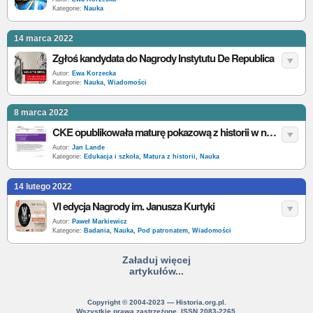
Kategorie:
Nauka
14 marca 2022
Zgłoś kandydata do Nagrody Instytutu De Republica
Autor:
Ewa Korzecka
Kategorie:
Nauka
,
Wiadomości
8 marca 2022
CKE opublikowała maturę pokazową z historii w nowej formule
Autor:
Jan Lande
Kategorie:
Edukacja i szkoła
,
Matura z historii
,
Nauka
14 lutego 2022
VI edycja Nagrody im. Janusza Kurtyki
Autor:
Paweł Markiewicz
Kategorie:
Badania
,
Nauka
,
Pod patronatem
,
Wiadomości
Załaduj więcej
artykułów...
Copyright © 2004-2023 — Historia.org.pl.
Wszystkie prawa zastrzeżone. ISSN 2083-2265.