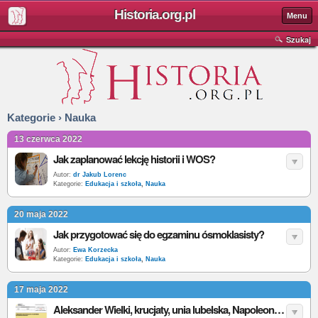
Historia.org.pl
Menu
Szukaj
Kategorie › Nauka
13 czerwca 2022
Jak zaplanować lekcję historii i WOS?
Autor:
dr Jakub Lorenc
Kategorie:
Edukacja i szkoła
,
Nauka
20 maja 2022
Jak przygotować się do egzaminu ósmoklasisty?
Autor:
Ewa Korzecka
Kategorie:
Edukacja i szkoła
,
Nauka
17 maja 2022
Aleksander Wielki, krucjaty, unia lubelska, Napoleon i stalinizm na maturze z historii 2022