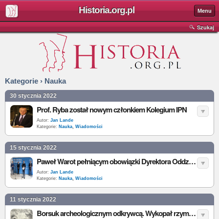
Historia.org.pl
Menu
Szukaj
Kategorie › Nauka
30 stycznia 2022
Prof. Ryba został nowym członkiem Kolegium IPN
Autor:
Jan Lande
Kategorie:
Nauka
,
Wiadomości
15 stycznia 2022
Paweł Warot pełniącym obowiązki Dyrektora Oddziału IPN w Gdańsku
Autor:
Jan Lande
Kategorie:
Nauka
,
Wiadomości
11 stycznia 2022
Borsuk archeologicznym odkrywcą. Wykopał rzymski skarb