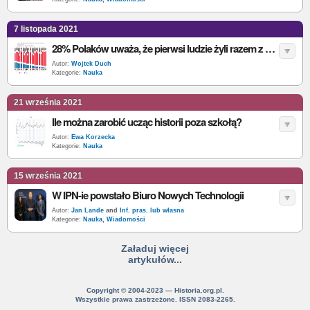
7 listopada 2021
28% Polaków uważa, że pierwsi ludzie żyli razem z dinozaurami, a 16% przeczy wędrówce kontynentów
Autor:
Wojtek Duch
Kategorie:
Nauka
21 września 2021
Ile można zarobić ucząc historii poza szkołą?
Autor:
Ewa Korzecka
Kategorie:
Nauka
15 września 2021
W IPN-ie powstało Biuro Nowych Technologii
Autor:
Jan Lande
and
Inf. pras. lub własna
Kategorie:
Nauka
,
Wiadomości
Załaduj więcej
artykułów...
Copyright © 2004-2023 — Historia.org.pl.
Wszystkie prawa zastrzeżone. ISSN 2083-2265.