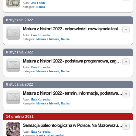
Autor:
Jan Lande
Kategorie:
Nauka
8 stycznia 2022
Matura z historii 2022 - odpowiedzi, rozwiązania testu i konspekty wypracowań
Autor:
Ewa Korzecka
Kategorie:
Matura z historii
,
Nauka
8 stycznia 2022
Matura z historii 2022 - podstawa programowa, zagadnienia, wymagania egzaminacyjne
Autor:
Ewa Korzecka
Kategorie:
Matura z historii
,
Nauka
8 stycznia 2022
Matura z historii 2022 - termin, informacje, podstawa programowa
Autor:
Ewa Korzecka
Kategorie:
Matura z historii
,
Nauka
14 grudnia 2021
Sensacja paleontologiczna w Polsce. Na Mazowszu odkryto ślady dinozaurów
Autor:
Ewa Korzecka
Kategorie:
Nauka
,
Wiadomości