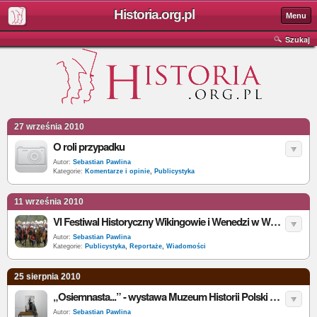
Historia.org.pl
Menu
Szukaj
27 września 2010
O roli przypadku
Autor:
Sebastian Pawlina
Kategorie:
Komentarze i opinie
,
Publicystyka
11 września 2010
VI Festiwal Historyczny Wikingowie i Wenedzi w Warszawie - relacja
Autor:
Sebastian Pawlina
Kategorie:
Publicystyka
,
Reportaże
,
Wiadomości
25 sierpnia 2010
„Osiemnasta...” - wystawa Muzeum Historii Polski poświęcona 90. rocznicy bitwy warszawskiej - relacja
Autor:
Sebastian Pawlina