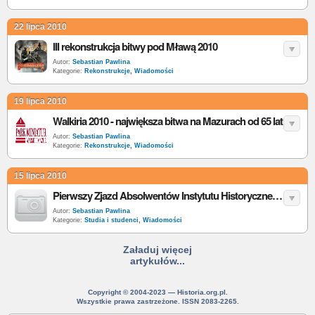
22 lipca 2010
III rekonstrukcja bitwy pod Mławą 2010
Autor:
Sebastian Pawlina
Kategorie:
Rekonstrukcje
,
Wiadomości
19 lipca 2010
Walkiria 2010 - największa bitwa na Mazurach od 65 lat
Autor:
Sebastian Pawlina
Kategorie:
Rekonstrukcje
,
Wiadomości
15 lipca 2010
Pierwszy Zjazd Absolwentów Instytutu Historycznego UW
Autor:
Sebastian Pawlina
Kategorie:
Studia i studenci
,
Wiadomości
Załaduj więcej
artykułów...
Copyright © 2004-2023 — Historia.org.pl.
Wszystkie prawa zastrzeżone. ISSN 2083-2265.