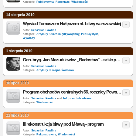
Kategorie:
Publicystyka
,
Reportaże
,
Wiadomości
14 sierpnia 2010
Wywiad Tomaszem Nałęczem nt. bitwy warszawskiej
Autor:
Sebastian Pawlina
Kategorie:
Artykuły
,
Okres międzywojenny
,
Publicystyka
,
Wywiady
1 sierpnia 2010
Gen. bryg. Jan Mazurkiewicz „Radosław” - szkic portretowy
Autor:
Sebastian Pawlina
Kategorie:
Artykuły
,
II wojna światowa
30 lipca 2010
Program obchodów centralnych 66. rocznicy Powstania Warszawskiego
Autor:
Sebastian Pawlina
and
Inf. pras. lub własna
Kategorie:
Wiadomości
22 lipca 2010
III rekonstrukcja bitwy pod Mławą - program
Autor:
Sebastian Pawlina
Kategorie:
Rekonstrukcje
,
Wiadomości