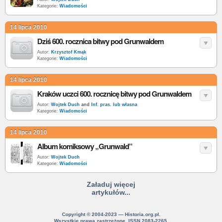
Kategorie:
Wiadomości
14 lipca 2010
Dziś 600. rocznica bitwy pod Grunwaldem
Autor:
Krzysztof Kmąk
Kategorie:
Wiadomości
14 lipca 2010
Kraków uczci 600. rocznicę bitwy pod Grunwaldem
Autor:
Wojtek Duch
and
Inf. pras. lub własna
Kategorie:
Wiadomości
14 lipca 2010
Album komiksowy „Grunwald”
Autor:
Wojtek Duch
Kategorie:
Wiadomości
Załaduj więcej
artykułów...
Copyright © 2004-2023 — Historia.org.pl.
Wszystkie prawa zastrzeżone. ISSN 2083-2265.