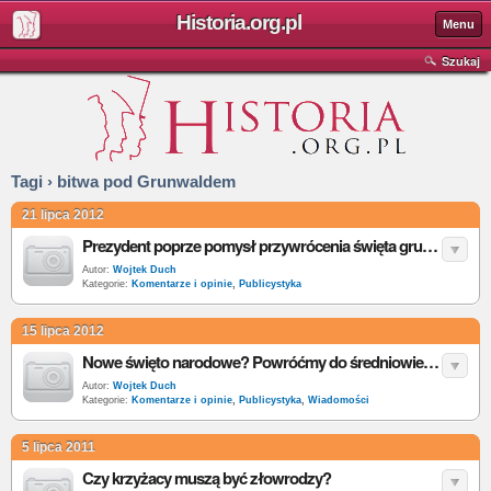
Historia.org.pl
Menu
Szukaj
Tagi › bitwa pod Grunwaldem
21 lipca 2012
Prezydent poprze pomysł przywrócenia święta grunwaldzkiego?
Autor:
Wojtek Duch
Kategorie:
Komentarze i opinie
,
Publicystyka
15 lipca 2012
Nowe święto narodowe? Powróćmy do średniowiecznej tradycji
Autor:
Wojtek Duch
Kategorie:
Komentarze i opinie
,
Publicystyka
,
Wiadomości
5 lipca 2011
Czy krzyżacy muszą być złowrodzy?