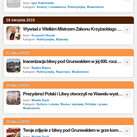
Autor:
Igor Kakolewski
Kategorie:
Analizy i zestawienia
,
Publicystyka
,
Wiadomości
18 sierpnia 2010
Wywiad z Wielkim Mistrzem Zakonu Krzyżackiego dr Bruno Platterem
Autor:
Krzysztof Olszak
Kategorie:
Publicystyka
,
Wywiady
21 lipca 2010
Inscenizacja bitwy pod Grunwaldem w jej 600. rocznicę - relacja
Autor:
Natalia Majerz
Kategorie:
Publicystyka
,
Reportaże
,
Wiadomości
16 lipca 2010
Prezydenci Polski i Litwy otworzyli na Wawelu wystawę „Na znak świetnego zwycięstwa”
Autor:
Wojtek Duch
Kategorie:
Kultura i sztuka
,
Muzea i wystawy
,
Polityka i prawo
,
Wiadomości
16 lipca 2010
Twoje zdjęcie z bitwy pod Grunwaldem w grze komputerowej Polskie Imperium
Autor:
Wojtek Duch