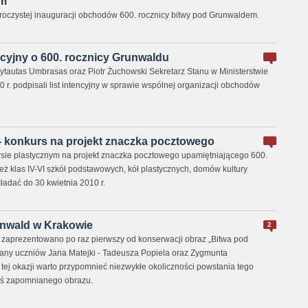
em
oczystej inauguracji obchodów 600. rocznicy bitwy pod Grunwaldem.
encyjny o 600. rocznicy Grunwaldu
Vytautas Umbrasas oraz Piotr Żuchowski Sekretarz Stanu w Ministerstwie
r. podpisali list intencyjny w sprawie wspólnej organizacji obchodów
- konkurs na projekt znaczka pocztowego
sie plastycznym na projekt znaczka pocztowego upamiętniającego 600.
 klas IV-VI szkół podstawowych, kół plastycznych, domów kultury
ładać do 30 kwietnia 2010 r.
nwald w Krakowie
2
 zaprezentowano po raz pierwszy od konserwacji obraz „Bitwa pod
y uczniów Jana Matejki - Tadeusza Popiela oraz Zygmunta
ej okazji warto przypomnieć niezwykłe okoliczności powstania tego
ś zapomnianego obrazu.