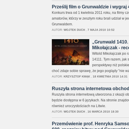
Prześlij film o Grunwaldzie i wygraj 4
Konkurs trwa od 1 kwietnia 2011 roku, na filmy 
amatorów, którzy w zeszłym roku brali udział w j
Grunwaldem.
AUTOR:
WOJTEK DUCH
,
7 MAJA 2010 10:52
„Grunwald 1410. 
Mikołajczak - rec
Witold Mikołajczak po r
14111. Tym razem, jak s
perspektywy niż polskie
choć zdaje sobie sprawę, że jego poglądy ”nie w
AUTOR:
KRZYSZTOF KMĄK
,
18 KWIETNIA 2010 14:31
Ruszyła strona internetowa obcho
Ruszyła strona internetową utworzona z okazji 
będzie dostępna w 6 językach. Na stronie znajdo
również uroczystościach na Litwie.
AUTOR:
WOJTEK DUCH
,
16 MARCA 2010 18:30
Przemówienie prof. Henryka Samso