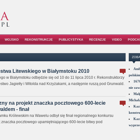
WOJSKO
REKONSTRUKCJE
PUBLICYSTYKA
RECENZJE
VIDEO
PODCA
ZOBA
Amba
ęstwa Litewskiego w Białymstoku 2010
polskim
go w Białymstoku odbędzie się od 10 do 11 lipca 2010 r. Rekonstruktorzy
1670
two Jagiełły i Witolda nad Krzyżakami, a następnie ruszą pod Grunwald.
nie zaw
Małp
Michał
zny na projekt znaczka pocztowego 600-lecie
Kazi
ldem - finał
konstru
amku Królewskim na Wawelu odbył się finał regionalnego konkursu
Kazi
t znaczka pocztowego upamiętniającego 600-lecie bitwy pod
wyprzed