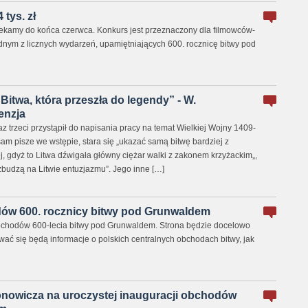
 tys. zł
czekamy do końca czerwca. Konkurs jest przeznaczony dla filmowców-
ednym z licznych wydarzeń, upamiętniających 600. rocznicę bitwy pod
Bitwa, która przeszła do legendy” - W.
enzja
az trzeci przystąpił do napisania pracy na temat Wielkiej Wojny 1409-
am pisze we wstępie, stara się „ukazać samą bitwę bardziej z
j, gdyż to Litwa dźwigała główny ciężar walki z zakonem krzyżackim„,
zbudzą na Litwie entuzjazmu”. Jego inne […]
dów 600. rocznicy bitwy pod Grunwaldem
obchodów 600-lecia bitwy pod Grunwaldem. Strona będzie docelowo
wać się będą informacje o polskich centralnych obchodach bitwy, jak
nowicza na uroczystej inauguracji obchodów