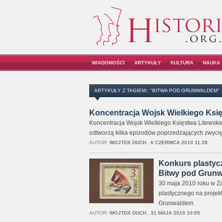
WIADOMOŚCI
ARTYKUŁY
KULTURA
NAUKA
ARTYKUŁY Z TAGIEM:: "BITWA POD GRUNWALDEM"
Koncentracja Wojsk Wielkiego Ksi
Koncentracja Wojsk Wielkiego Księstwa Litewskie
odtworzą kilka epizodów poprzedzających zwycięs
AUTOR:
WOJTEK DUCH
,
6 CZERWCA 2010 11:28
Konkurs plastyc
Bitwy pod Grunwa
30 maja 2010 roku w Z
plastycznego na projek
Grunwaldem.
AUTOR:
WOJTEK DUCH
,
31 MAJA 2010 10:05