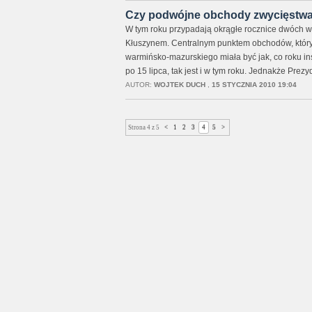
Czy podwójne obchody zwycięstwa
W tym roku przypadają okrągłe rocznice dwóch wa
Kłuszynem. Centralnym punktem obchodów, któ
warmińsko-mazurskiego miała być jak, co roku in
po 15 lipca, tak jest i w tym roku. Jednakże Prezy
AUTOR:
WOJTEK DUCH
,
15 STYCZNIA 2010 19:04
Strona 4 z 5
<
1
2
3
4
5
>