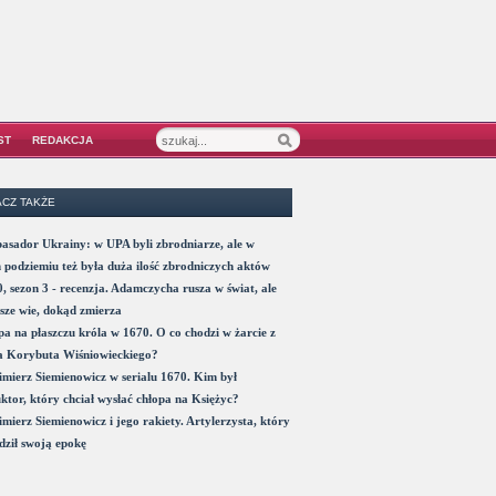
ST
REDAKCJA
CZ TAKŻE
sador Ukrainy: w UPA byli zbrodniarze, ale w
 podziemiu też była duża ilość zbrodniczych aktów
, sezon 3 - recenzja. Adamczycha rusza w świat, ale
sze wie, dokąd zmierza
a na płaszczu króla w 1670. O co chodzi w żarcie z
a Korybuta Wiśniowieckiego?
mierz Siemienowicz w serialu 1670. Kim był
ktor, który chciał wysłać chłopa na Księżyc?
mierz Siemienowicz i jego rakiety. Artylerzysta, który
ził swoją epokę