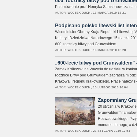
600. rocznicy bitwy pod Grunwald
Przemówienie prof. Henryka Samsonowicza na ur
AUTOR:
WOJTEK DUCH
,
16 MARCA 2010 18:21
Podpisano polsko-litewski list int
Wiceminister Obrony Kraju Republiki Litewskiej 
Kultury i Dziedzictwa Narodowego 15 marcia 2010 
600. rocznicy bitwy pod Grunwaldem.
AUTOR:
WOJTEK DUCH
,
16 MARCA 2010 18:20
„600-lecie bitwy pod Grunwaldem” 
Zamek Królewski na Wawelu do udziału w konkur
rocznicę Bitwy pod Grunwaldem zaprasza młodzież
Krakowa i regionu krakowskiego. Prace należy sk
AUTOR:
WOJTEK DUCH
,
15 LUTEGO 2010 10:04
Zapomniany Gru
20 stycznia w Krakowie
Grunwaldem” namalowan
Rozwadowskiego. Przy t
monumentalnego, a dzi
AUTOR:
WOJTEK DUCH
,
23 STYCZNIA 2010 17:51