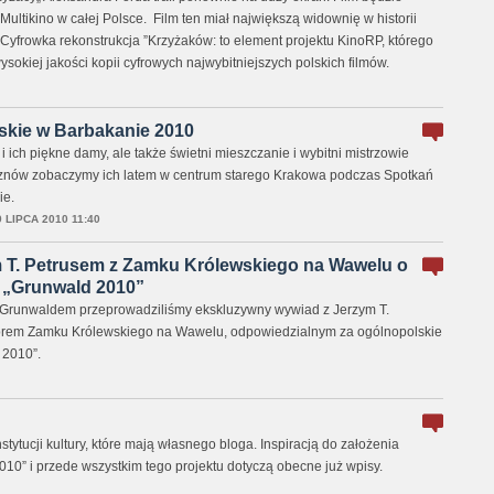
 Multikino w całej Polsce. Film ten miał największą widownię w historii
. Cyfrowka rekonstrukcja ”Krzyżaków: to element projektu KinoRP, którego
ysokiej jakości kopii cyfrowych najwybitniejszych polskich filmów.
skie w Barbakanie 2010
i ich piękne damy, ale także świetni mieszczanie i wybitni mistrzowie
znów zobaczymy ich latem w centrum starego Krakowa podczas Spotkań
ie.
9 LIPCA 2010 11:40
 T. Petrusem z Zamku Królewskiego na Wawelu o
 „Grunwald 2010”
d Grunwaldem przeprowadziliśmy ekskluzywny wywiad z Jerzym T.
orem Zamku Królewskiego na Wawelu, odpowiedzialnym za ogólnopolskie
 2010”.
ytucji kultury, które mają własnego bloga. Inspiracją do założenia
010” i przede wszystkim tego projektu dotyczą obecne już wpisy.