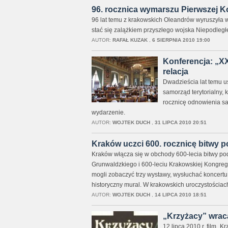
96. rocznica wymarszu Pierwszej 
96 lat temu z krakowskich Oleandrów wyruszyła 
stać się zalążkiem przyszłego wojska Niepodległe
AUTOR:
RAFAŁ KUZAK
,
6 SIERPNIA 2010 19:00
Konferencja: „XX
relacja
Dwadzieścia lat temu u
samorząd terytorialny, 
rocznicę odnowienia sa
wydarzenie.
AUTOR:
WOJTEK DUCH
,
31 LIPCA 2010 20:51
Kraków uczci 600. rocznicę bitwy
Kraków włącza się w obchody 600-lecia bitwy po
Grunwaldzkiego i 600-leciu Krakowskiej Kongrega
mogli zobaczyć trzy wystawy, wysłuchać koncert
historyczny mural. W krakowskich uroczystościac
AUTOR:
WOJTEK DUCH
,
14 LIPCA 2010 18:51
„Krzyżacy” wraca
12 lipca 2010 r. film „