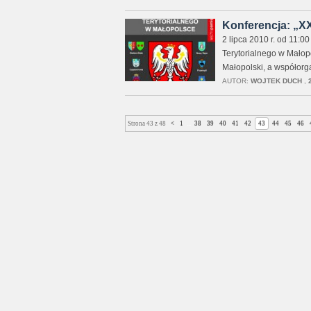
Konferencja: „X
2 lipca 2010 r. od 11:
Terytorialnego w Małop
Małopolski, a współorgan
AUTOR:
WOJTEK DUCH
,
Strona 43 z 48
<
1
...
38
39
40
41
42
43
44
45
46