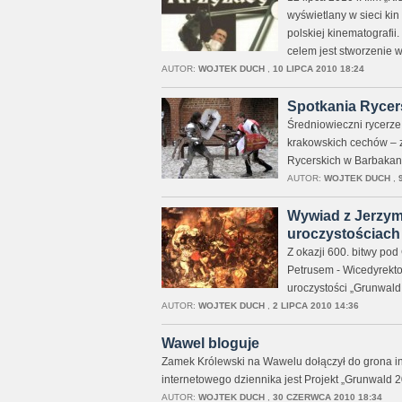
wyświetlany w sieci kin
polskiej kinematografii
celem jest stworzenie w
AUTOR:
WOJTEK DUCH
,
10 LIPCA 2010 18:24
Spotkania Rycer
Średniowieczni rycerze 
krakowskich cechów – 
Rycerskich w Barbakan
AUTOR:
WOJTEK DUCH
,
Wywiad z Jerzym
uroczystościach
Z okazji 600. bitwy po
Petrusem - Wicedyrekt
uroczystości „Grunwald
AUTOR:
WOJTEK DUCH
,
2 LIPCA 2010 14:36
Wawel bloguje
Zamek Królewski na Wawelu dołączył do grona inst
internetowego dziennika jest Projekt „Grunwald 2
AUTOR:
WOJTEK DUCH
,
30 CZERWCA 2010 18:34