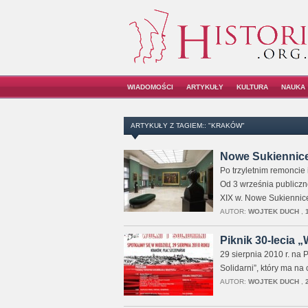
WIADOMOŚCI
ARTYKUŁY
KULTURA
NAUKA
ARTYKUŁY Z TAGIEM:: "KRAKÓW"
Nowe Sukiennice
Po trzyletnim remoncie
Od 3 września publiczn
XIX w. Nowe Sukiennice
AUTOR:
WOJTEK DUCH
,
Piknik 30-lecia „
29 sierpnia 2010 r. na 
Solidarni”, który ma na
AUTOR:
WOJTEK DUCH
,