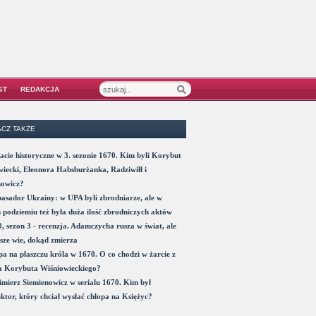
ST
REDAKCJA
CZ TAKŻE
acie historyczne w 3. sezonie 1670. Kim byli Korybut
iecki, Eleonora Habsburżanka, Radziwiłł i
nowicz?
sador Ukrainy: w UPA byli zbrodniarze, ale w
 podziemiu też była duża ilość zbrodniczych aktów
, sezon 3 - recenzja. Adamczycha rusza w świat, ale
sze wie, dokąd zmierza
a na płaszczu króla w 1670. O co chodzi w żarcie z
a Korybuta Wiśniowieckiego?
mierz Siemienowicz w serialu 1670. Kim był
ktor, który chciał wysłać chłopa na Księżyc?