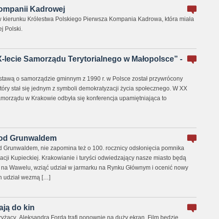
Kompanii Kadrowej
w kierunku Królestwa Polskiego Pierwsza Kompania Kadrowa, która miała
j Polski.
-lecie Samorządu Terytorialnego w Małopolsce” -
stawą o samorządzie gminnym z 1990 r. w Polsce został przywrócony
który stał się jednym z symboli demokratyzacji życia społecznego. W XX
morządu w Krakowie odbyła się konferencja upamiętniająca to
 pod Grunwaldem
d Grunwaldem, nie zapomina też o 100. rocznicy odsłonięcia pomnika
cji Kupieckiej. Krakowianie i turyści odwiedzający nasze miasto będą
u na Wawelu, wziąć udział w jarmarku na Rynku Głównym i ocenić nowy
h udział wezmą […]
ją do kin
Krzyżacy„ Aleksandra Forda trafi ponownie na duży ekran. Film będzie