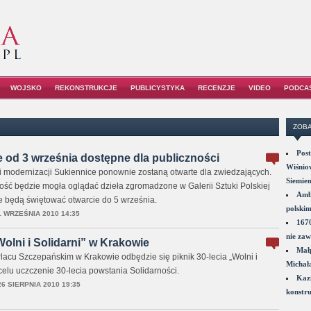
WOJSKO
REKONSTRUKCJE
PUBLICYSTYKA
RECENZJE
VIDEO
PODCA
ZOBA
Post
 od 3 września dostępne dla publiczności
Wiśniow
 i modernizacji Sukiennice ponownie zostaną otwarte dla zwiedzających.
Siemie
ość będzie mogła oglądać dzieła zgromadzone w Galerii Sztuki Polskiej
Amba
 będą świętować otwarcie do 5 września.
polskim
1 WRZEŚNIA 2010 14:35
1670
nie zaw
Wolni i Solidarni” w Krakowie
Małp
Placu Szczepańskim w Krakowie odbędzie się piknik 30-lecia „Wolni i
Michał
 celu uczczenie 30-lecia powstania Solidarności.
Kazi
26 SIERPNIA 2010 19:35
konstru