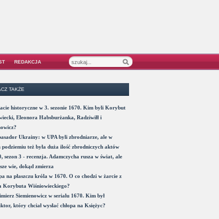
ST
REDAKCJA
CZ TAKŻE
acie historyczne w 3. sezonie 1670. Kim byli Korybut
iecki, Eleonora Habsburżanka, Radziwiłł i
nowicz?
sador Ukrainy: w UPA byli zbrodniarze, ale w
 podziemiu też była duża ilość zbrodniczych aktów
, sezon 3 - recenzja. Adamczycha rusza w świat, ale
sze wie, dokąd zmierza
a na płaszczu króla w 1670. O co chodzi w żarcie z
a Korybuta Wiśniowieckiego?
mierz Siemienowicz w serialu 1670. Kim był
ktor, który chciał wysłać chłopa na Księżyc?