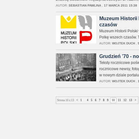
AUTOR:
SEBASTIAN PAWLINA
,
17 MARCA 2011 15:38
Muzeum Historii 
czasów
Muzeum Historii Polski
Polkę wszech czasów. T
AUTOR:
WOJTEK DUCH
,
Grudzień ’70 - no
Teksty rocznicowe poś
rocznicowe newsy, fotog
w nowym dziale portalu 
AUTOR:
WOJTEK DUCH
,
Strona 10 z 13
<
1
...
4
5
6
7
8
9
10
11
12
13
>