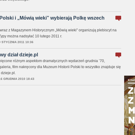
Polski i „Mówią wieki” wybierają Polkę wszech
 wraz z Magazynem Historycznym „Mówią wieki” organizują plebiscyt na
ypy można nadsyłać 10 lutego 2011 r.
9 STYCZNIA 2011 10:36
wy dział dzieje.pl
więcone różnym aspektom dramatycznych wydarzeń grudnia ’70,
aleria, film nakręcony dla Muzeum Historii Polski to wszystko znajduje się
dzieje.pl.
16 GRUDNIA 2010 18:43