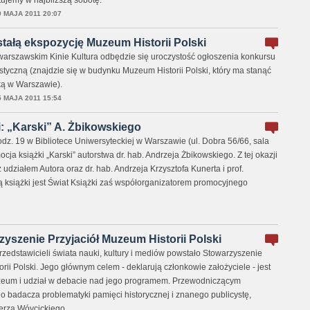
ujemy w najbliższą sobotę.
9 MAJA 2011 20:07
tałą ekspozycję Muzeum Historii Polski
warszawskim Kinie Kultura odbędzie się uroczystość ogłoszenia konkursu
styczną (znajdzie się w budynku Muzeum Historii Polski, który ma stanąć
ą w Warszawie).
5 MAJA 2011 15:54
: „Karski” A. Żbikowskiego
dz. 19 w Bibliotece Uniwersyteckiej w Warszawie (ul. Dobra 56/66, sala
cja książki „Karski” autorstwa dr. hab. Andrzeja Żbikowskiego. Z tej okazji
 udziałem Autora oraz dr. hab. Andrzeja Krzysztofa Kunerta i prof.
 książki jest Świat Książki zaś współorganizatorem promocyjnego
yszenie Przyjaciół Muzeum Historii Polski
zedstawicieli świata nauki, kultury i mediów powstało Stowarzyszenie
rii Polski. Jego głównym celem - deklarują członkowie założyciele - jest
zeum i udział w debacie nad jego programem. Przewodniczącym
 badacza problematyki pamięci historycznej i znanego publicystę,
rza Wóycickiego.