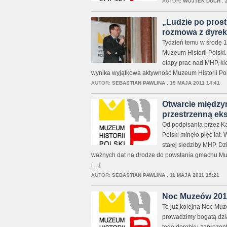
AUTOR:
WOJTEK DUCH
,
„Ludzie po prostu
rozmowa z dyre
Tydzień temu w środę 1
Muzeum Historii Polski
etapy prac nad MHP, ki
wynika wyjątkowa aktywność Muzeum Historii Pols
AUTOR:
SEBASTIAN PAWLINA
,
19 MAJA 2011 14:41
Otwarcie między
przestrzenną eks
Od podpisania przez K
Polski minęło pięć lat.
stałej siedziby MHP. D
ważnych dat na drodze do powstania gmachu Muz
[…]
AUTOR:
SEBASTIAN PAWLINA
,
11 MAJA 2011 15:21
Noc Muzeów 2011
To już kolejna Noc Muze
prowadzimy bogatą dzia