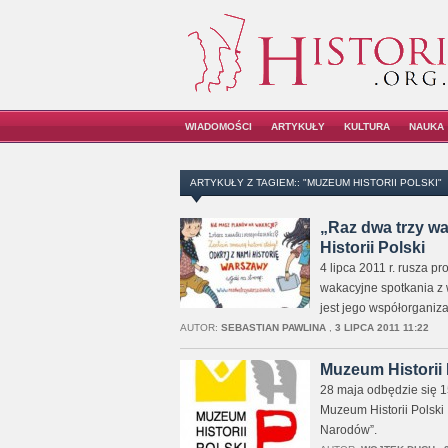
WIADOMOŚCI
ARTYKUŁY
KULTURA
NAUKA
ARTYKUŁY Z TAGIEM:: "MUZEUM HISTORII POLSKI"
„Raz dwa trzy w
Historii Polski
4 lipca 2011 r. rusza pr
wakacyjne spotkania z w
jest jego współorganiz
AUTOR:
SEBASTIAN PAWLINA
,
3 LIPCA 2011 11:22
Muzeum Historii
28 maja odbędzie się 1
Muzeum Historii Polski
Narodów”.