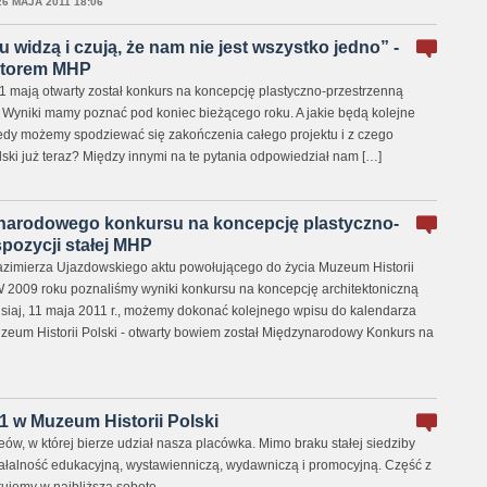
26 MAJA 2011 18:06
 widzą i czują, że nam nie jest wszystko jedno” -
ktorem MHP
1 mają otwarty został konkurs na koncepcję plastyczno-przestrzenną
. Wyniki mamy poznać pod koniec bieżącego roku. A jakie będą kolejne
edy możemy spodziewać się zakończenia całego projektu i z czego
ki już teraz? Między innymi na te pytania odpowiedział nam […]
narodowego konkursu na koncepcję plastyczno-
pozycji stałej MHP
azimierza Ujazdowskiego aktu powołującego do życia Muzeum Historii
 W 2009 roku poznaliśmy wyniki konkursu na koncepcję architektoniczną
zisiaj, 11 maja 2011 r., możemy dokonać kolejnego wpisu do kalendarza
eum Historii Polski - otwarty bowiem został Międzynarodowy Konkurs na
 w Muzeum Historii Polski
ów, w której bierze udział nasza placówka. Mimo braku stałej siedziby
łalność edukacyjną, wystawienniczą, wydawniczą i promocyjną. Część z