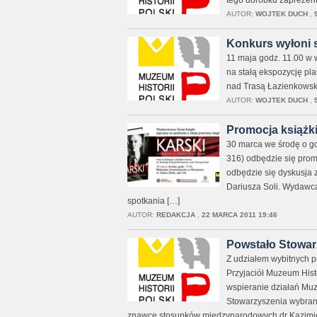
tego dorobku zaprezent
AUTOR:
WOJTEK DUCH
,
Konkurs wyłoni s
11 maja godz. 11.00 w 
na stałą ekspozycję pla
nad Trasą Łazienkowsk
AUTOR:
WOJTEK DUCH
,
Promocja książki
30 marca we środę o go
316) odbędzie się promo
odbędzie się dyskusja z
Dariusza Soli. Wydawcą
spotkania […]
AUTOR:
REDAKCJA
,
22 MARCA 2011 19:46
Powstało Stowarz
Z udziałem wybitnych pr
Przyjaciół Muzeum Histo
wspieranie działań Mu
Stowarzyszenia wybrano
znawcę stosunków międzynarodowych dr Kazimie