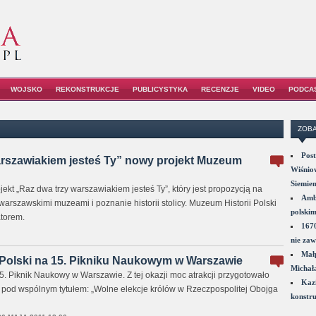
WOJSKO
REKONSTRUKCJE
PUBLICYSTYKA
RECENZJE
VIDEO
PODCA
ZOBA
Post
arszawiakiem jesteś Ty” nowy projekt Muzeum
Wiśniow
Siemie
ojekt „Raz dwa trzy warszawiakiem jesteś Ty”, który jest propozycją na
Amba
arszawskimi muzeami i poznanie historii stolicy. Muzeum Historii Polski
polskim
atorem.
1670
nie zaw
Małp
 Polski na 15. Pikniku Naukowym w Warszawie
Michał
5. Piknik Naukowy w Warszawie. Z tej okazji moc atrakcji przygotowało
Kazi
 pod wspólnym tytułem: „Wolne elekcje królów w Rzeczpospolitej Obojga
konstru