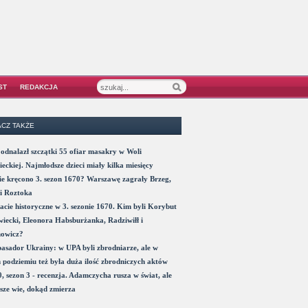
ST
REDAKCJA
CZ TAKŻE
odnalazł szczątki 55 ofiar masakry w Woli
eckiej. Najmłodsze dzieci miały kilka miesięcy
e kręcono 3. sezon 1670? Warszawę zagrały Brzeg,
i Roztoka
acie historyczne w 3. sezonie 1670. Kim byli Korybut
iecki, Eleonora Habsburżanka, Radziwiłł i
nowicz?
sador Ukrainy: w UPA byli zbrodniarze, ale w
 podziemiu też była duża ilość zbrodniczych aktów
, sezon 3 - recenzja. Adamczycha rusza w świat, ale
sze wie, dokąd zmierza