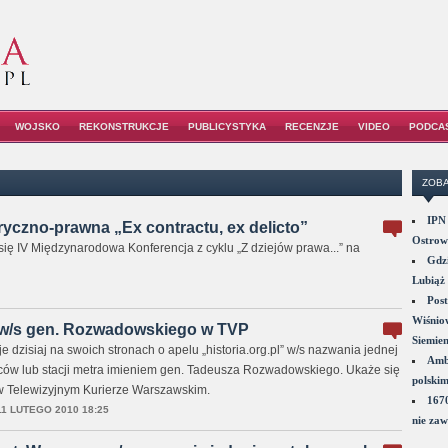
WOJSKO
REKONSTRUKCJE
PUBLICYSTYKA
RECENZJE
VIDEO
PODCA
ZOBA
IPN 
yczno-prawna „Ex contractu, ex delicto”
Ostrowi
ię IV Międzynarodowa Konferencja z cyklu „Z dziejów prawa...” na
Gdzi
Lubiąż 
Post
Wiśniow
 w/s gen. Rozwadowskiego w TVP
Siemie
dzisiaj na swoich stronach o apelu „historia.org.pl” w/s nazwania jednej
Amba
laców lub stacji metra imieniem gen. Tadeusza Rozwadowskiego. Ukaże się
polskim
 w Telewizyjnym Kurierze Warszawskim.
1670
11 LUTEGO 2010 18:25
nie zaw