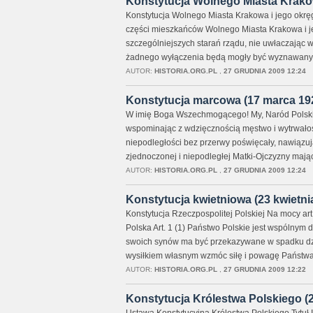
Konstytucja Wolnego Miasta Krakowa
Konstytucja Wolnego Miasta Krakowa i jego okręg
części mieszkańców Wolnego Miasta Krakowa i jeg
szczególniejszych starań rządu, nie uwłaczając 
żadnego wyłączenia będą mogły być wyznawanym
AUTOR:
HISTORIA.ORG.PL
,
27 GRUDNIA 2009 12:24
Konstytucja marcowa (17 marca 192
W imię Boga Wszechmogącego! My, Naród Polski, 
wspominając z wdzięcznością męstwo i wytrwałość 
niepodległości bez przerwy poświęcały, nawiązują
zjednoczonej i niepodległej Matki-Ojczyzny mając 
AUTOR:
HISTORIA.ORG.PL
,
27 GRUDNIA 2009 12:24
Konstytucja kwietniowa (23 kwietnia
Konstytucja Rzeczpospolitej Polskiej Na mocy art.
Polska Art. 1 (1) Państwo Polskie jest wspólnym 
swoich synów ma być przekazywane w spadku dzi
wysiłkiem własnym wzmóc siłę i powagę Państwa
AUTOR:
HISTORIA.ORG.PL
,
27 GRUDNIA 2009 12:22
Konstytucja Królestwa Polskiego (27