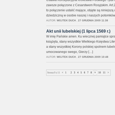
Ustawa Konstytucyjna Królestwa Polskiego Tytu
zawsze połączone z Cesarstwem Rosyjskim. Art.2. 
to połączenie ustalić mające, objęte są niniejszą
dziedziczną w osobie naszej i naszych potomków
AUTOR:
WOJTEK DUCH
,
27 GRUDNIA 2009 11:38
Akt unii lubelskiej (1 lipca 1569 r.)
W imię Pańskie amen. Ku wiecznej pamiątce spraw
książęta, stany wszystkie Wielkiego Księstwa Li
a stany wszystkiej Korony polskiej spolnem lubel
umocowanego swego, Gierzy […]
AUTOR:
WOJTEK DUCH
,
27 GRUDNIA 2009 10:48
Strona 9 z 11
<
1
...
2
3
4
5
6
7
8
9
10
11
>