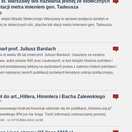
 st. Warszawy w/s nazwania jednej ze stołecznych
 stacji metra imieniem gen. Tadeusza
o
 do władz Miasta Stołecznego Warszawy w sprawie podjęcia działań w
 ze stołecznych ulic, placów lub stacji metra imieniem gen. Tadeusza
marł prof. Juliusz Bardach
e w wieku 96 lat zmarł prof. Juliusz Bardach. Uważany za nestora
wa, autor prawie 600 prac naukowych, w tym książki Historia państwa i
jest podstawową lekturą na wydziałach prawa z zakresu historii państwa i
or najwięcej swoich publikacji poświęcił tematyce ustroju politycznego,
 do art.„Hitlera, Himmlera i Bacha Zalewskiego
”
rasowego Andrzej Arseniuk odniosło się do publikacji „Historia.org.pl”
alewskiego IPN już nie ściga. Treść informacji umieszczamy poniżej.
IUK
,
13 STYCZNIA 2010 14:58