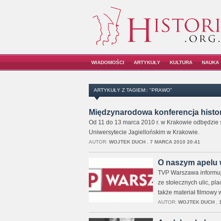
WIADOMOŚCI
ARTYKUŁY
KULTURA
NAUKA
ARTYKUŁY Z TAGIEM:: "PRAWO"
Międzynarodowa konferencja histor
Od 11 do 13 marca 2010 r. w Krakowie odbędzie s
Uniwersytecie Jagiellońskim w Krakowie.
AUTOR:
WOJTEK DUCH
,
7 MARCA 2010 20:41
O naszym apelu
TVP Warszawa informuje 
ze stołecznych ulic, p
także materiał filmowy
AUTOR:
WOJTEK DUCH
,