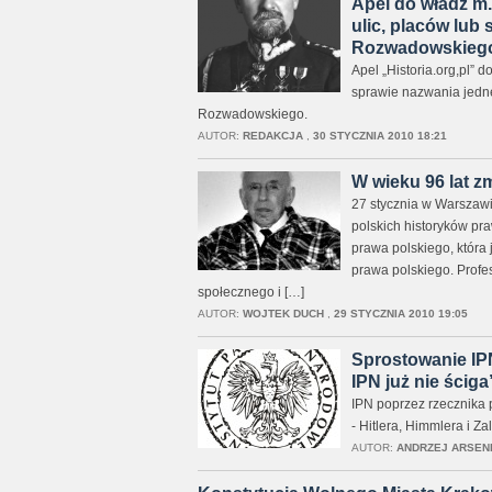
Apel do władz m.
ulic, placów lub
Rozwadowskieg
Apel „Historia.org,pl”
sprawie nazwania jednej
Rozwadowskiego.
AUTOR:
REDAKCJA
,
30 STYCZNIA 2010 18:21
W wieku 96 lat z
27 stycznia w Warszawi
polskich historyków pra
prawa polskiego, która 
prawa polskiego. Profes
społecznego i […]
AUTOR:
WOJTEK DUCH
,
29 STYCZNIA 2010 19:05
Sprostowanie IPN
IPN już nie ściga
IPN poprzez rzecznika p
- Hitlera, Himmlera i Z
AUTOR:
ANDRZEJ ARSEN