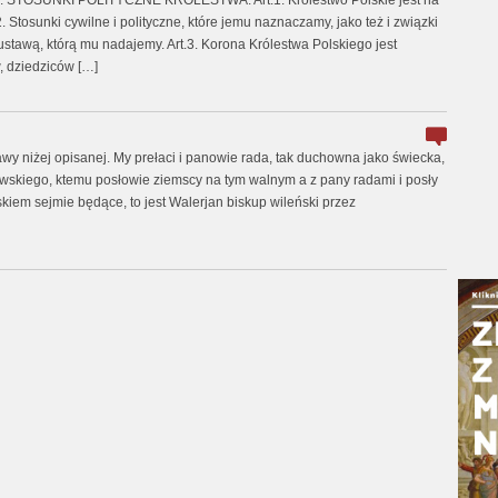
ł I. STOSUNKI POLITYCZNE KRÓLESTWA. Art.1. Królestwo Polskie jest na
Stosunki cywilne i polityczne, które jemu naznaczamy, jako też i związki
 ustawą, którą mu nadajemy. Art.3. Korona Królestwa Polskiego jest
, dziedziców […]
y niżej opisanej. My prełaci i panowie rada, tak duchowna jako świecka,
tewskiego, ktemu posłowie ziemscy na tym walnym a z pany radami i posły
skiem sejmie będące, to jest Walerjan biskup wileński przez