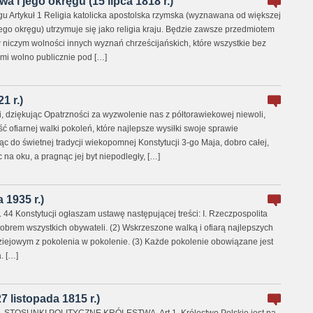
 i jego okręgu (15 lipca 1818 r.)
u Artykuł 1 Religia katolicka apostolska rzymska (wyznawana od większej
o okręgu) utrzymuje się jako religia kraju. Będzie zawsze przedmiotem
w niczym wolności innych wyznań chrześcijańskich, które wszystkie bez
i wolno publicznie pod […]
1 r.)
dziękując Opatrzności za wyzwolenie nas z półtorawiekowej niewoli,
ofiarnej walki pokoleń, które najlepsze wysiłki swoje sprawie
c do świetnej tradycji wiekopomnej Konstytucji 3-go Maja, dobro całej,
na oku, a pragnąc jej byt niepodległy, […]
 1935 r.)
 44 Konstytucji ogłaszam ustawę następującej treści: I. Rzeczpospolita
dobrem wszystkich obywateli. (2) Wskrzeszone walką i ofiarą najlepszych
ejowym z pokolenia w pokolenie. (3) Każde pokolenie obowiązane jest
. […]
 listopada 1815 r.)