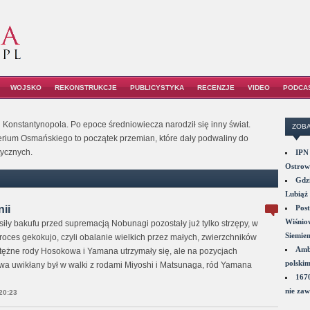
WOJSKO
REKONSTRUKCJE
PUBLICYSTYKA
RECENZJE
VIDEO
PODCA
 Konstantynopola. Po epoce średniowiecza narodził się inny świat.
ZOBA
rium Osmańskiego to początek przemian, które dały podwaliny do
ycznych.
IPN 
Ostrowi
Gdzi
Lubiąż 
ii
Post
Wiśniow
siły bakufu przed supremacją Nobunagi pozostały już tylko strzępy, w
Siemie
roces gekokujo, czyli obalanie wielkich przez małych, zwierzchników
Amba
ężne rody Hosokowa i Yamana utrzymały się, ale na pozycjach
polskim
a uwikłany był w walki z rodami Miyoshi i Matsunaga, ród Yamana
1670
nie zaw
20:23