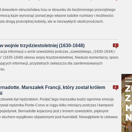
est dowodem okrucieństwa losu w stosunku do bezbronnego przeciętnego
emocą każe wyrosnąć ponad jego własne ludzkie rozmiary i możliwości.
szła drogą przeciętnej kobiety, ale w niezwykłych okolicznościach.
 wojnie trzydziestoletniej (1630-1648)
1
lacja informacji o armii szwedzkiej podczas „szwedzkiego„ (1630-1634) i
” (1635-1648) okresu wojny trzydziestoletniej. Niedużo komentarzy, sporo
ujących informacji, przydatnych zwłaszcza dla zainteresowanych
su.
rnadotte. Marszałek Francji, który został królem
1
i
złowiek był nędznikiem. Postać tego marszałka budzi ogromne emocje.
yzywał nędznika Ponte-Corvo w ciągu kilku miesięcy podczas I kampanii
 pojedynek. Bernadotte kojarzony jest z tronem szwedzkim, pięknymi
ze słuchem wyjątkowo objawionymi pod Auerstädt. Niewątpliwie to ciekawa