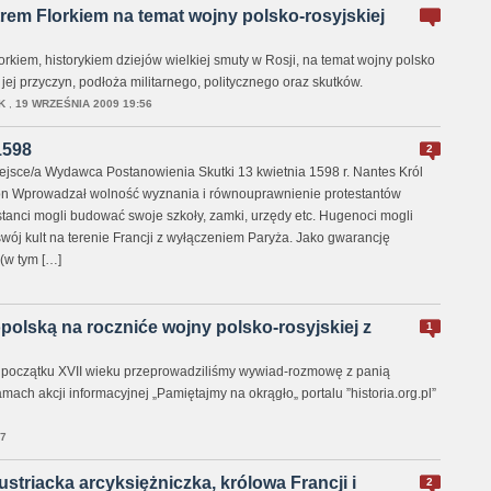
trem Florkiem na temat wojny polsko-rosyjskiej
orkiem, historykiem dziejów wielkiej smuty w Rosji, na temat wojny polsko
 jej przyczyn, podłoża militarnego, politycznego oraz skutków.
K
,
19 WRZEŚNIA 2009 19:56
1598
2
iejsce/a Wydawca Postanowienia Skutki 13 kwietnia 1598 r. Nantes Król
bon Wprowadzał wolność wyznania i równouprawnienie protestantów
stanci mogli budować swoje szkoły, zamki, urzędy etc. Hugenoci mogli
j kult na terenie Francji z wyłączeniem Paryża. Jako gwarancję
(w tym […]
polską na roczniće wojny polsko-rosyjskiej z
1
 na początku XVII wieku przeprowadziliśmy wywiad-rozmowę z panią
ach akcji informacyjnej „Pamiętajmy na okrągło„ portalu ”historia.org.pl”
07
ustriacka arcyksiężniczka, królowa Francji i
2