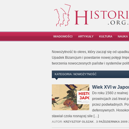
WIADOMOŚCI
ARTYKUŁY
KULTURA
NAUKA
Nowożytność to okres, który zaczął się od upadku
Upadek Bizancjum i powstanie nowej potęgi Impe
tworzenia nowoczesnych państw i systemów polit
KATEGORIA: NOWOŻYTNOŚĆ
Wiek XVI w Japon
Do roku 1560 z realnej 
prowincjach zaś trwał p
przez podwładnych. Pot
defensywnych. Hosokow
stawiał czoła rosnącej sile […]
AUTOR:
KRZYSZTOF OLSZAK
,
3 PAŹDZIERNIKA 2009 