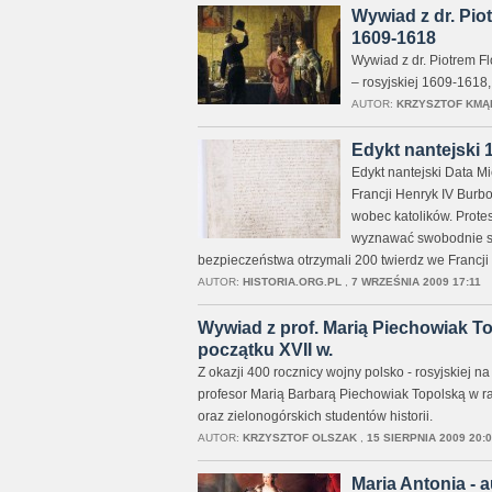
Wywiad z dr. Pio
1609-1618
Wywiad z dr. Piotrem Fl
– rosyjskiej 1609-1618,
AUTOR:
KRZYSZTOF KMĄ
Edykt nantejski 
Edykt nantejski Data M
Francji Henryk IV Bur
wobec katolików. Prote
wyznawać swobodnie swó
bezpieczeństwa otrzymali 200 twierdz we Francji 
AUTOR:
HISTORIA.ORG.PL
,
7 WRZEŚNIA 2009 17:11
Wywiad z prof. Marią Piechowiak To
początku XVII w.
Z okazji 400 rocznicy wojny polsko - rosyjskiej
profesor Marią Barbarą Piechowiak Topolską w ram
oraz zielonogórskich studentów historii.
AUTOR:
KRZYSZTOF OLSZAK
,
15 SIERPNIA 2009 20:
Maria Antonia - a