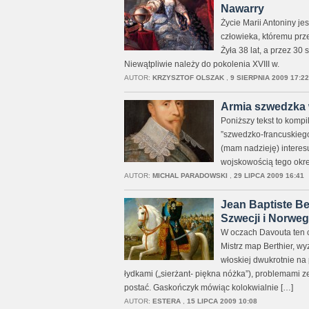
Nawarry
Życie Marii Antoniny j
człowieka, któremu prz
Żyła 38 lat, a przez 30 
Niewątpliwie należy do pokolenia XVIII w.
AUTOR:
KRZYSZTOF OLSZAK
,
9 SIERPNIA 2009 17:22
Armia szwedzka w
Poniższy tekst to kompi
”szwedzko-francuskiego
(mam nadzieję) interes
wojskowością tego okre
AUTOR:
MICHAL PARADOWSKI
,
29 LIPCA 2009 16:41
Jean Baptiste Be
Szwecji i Norwegi
W oczach Davouta ten c
Mistrz map Berthier, w
włoskiej dwukrotnie na
łydkami („sierżant- piękna nóżka”), problemami 
postać. Gaskończyk mówiąc kolokwialnie […]
AUTOR:
ESTERA
,
15 LIPCA 2009 10:08