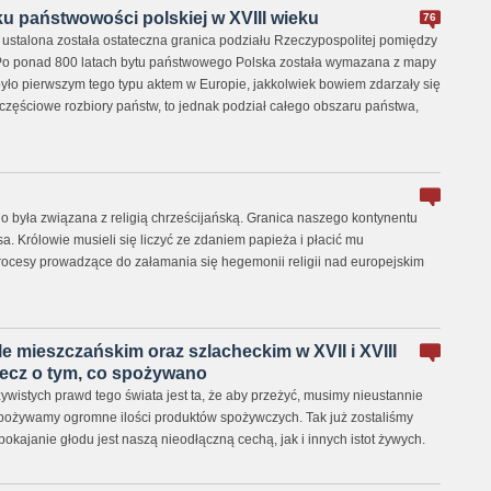
u państwowości polskiej w XVIII wieku
76
. ustalona została ostateczna granica podziału Rzeczypospolitej pomiędzy
. Po ponad 800 latach bytu państwowego Polska została wymazana z mapy
było pierwszym tego typu aktem w Europie, jakkolwiek bowiem zdarzały się
 częściowe rozbiory państw, to jednak podział całego obszaru państwa,
 była związana z religią chrześcijańską. Granica naszego kontynentu
a. Królowie musieli się liczyć ze zdaniem papieża i płacić mu
 procesy prowadzące do załamania się hegemonii religii nad europejskim
le mieszczańskim oraz szlacheckim w XVII i XVIII
rzecz o tym, co spożywano
ywistych prawd tego świata jest ta, że aby przeżyć, musimy nieustannie
 spożywamy ogromne ilości produktów spożywczych. Tak już zostaliśmy
kajanie głodu jest naszą nieodłączną cechą, jak i innych istot żywych.