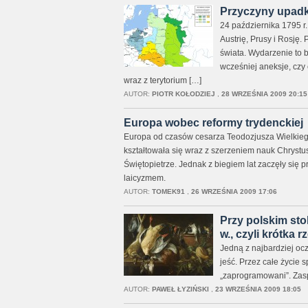
Przyczyny upadk
24 października 1795 r
Austrię, Prusy i Rosję
świata. Wydarzenie to 
wcześniej aneksje, czy
wraz z terytorium […]
AUTOR:
PIOTR KOŁODZIEJ
,
28 WRZEŚNIA 2009 20:15
Europa wobec reformy trydenckiej
Europa od czasów cesarza Teodozjusza Wielkiego
kształtowała się wraz z szerzeniem nauk Chrystus
Świętopietrze. Jednak z biegiem lat zaczęły się
laicyzmem.
AUTOR:
TOMEK91
,
26 WRZEŚNIA 2009 17:06
Przy polskim sto
w., czyli krótka 
Jedną z najbardziej ocz
jeść. Przez całe życie
„zaprogramowani”. Zaspo
AUTOR:
PAWEŁ ŁYZIŃSKI
,
23 WRZEŚNIA 2009 18:05