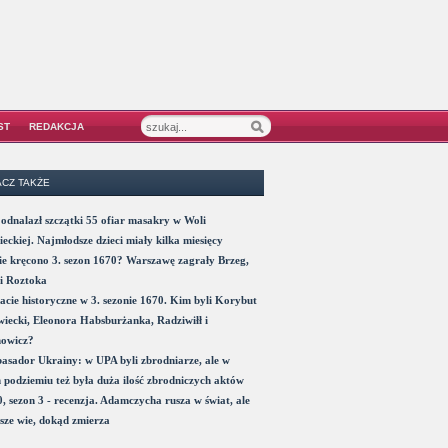
ST
REDAKCJA
CZ TAKŻE
odnalazł szczątki 55 ofiar masakry w Woli
eckiej. Najmłodsze dzieci miały kilka miesięcy
e kręcono 3. sezon 1670? Warszawę zagrały Brzeg,
i Roztoka
acie historyczne w 3. sezonie 1670. Kim byli Korybut
iecki, Eleonora Habsburżanka, Radziwiłł i
nowicz?
sador Ukrainy: w UPA byli zbrodniarze, ale w
 podziemiu też była duża ilość zbrodniczych aktów
, sezon 3 - recenzja. Adamczycha rusza w świat, ale
sze wie, dokąd zmierza