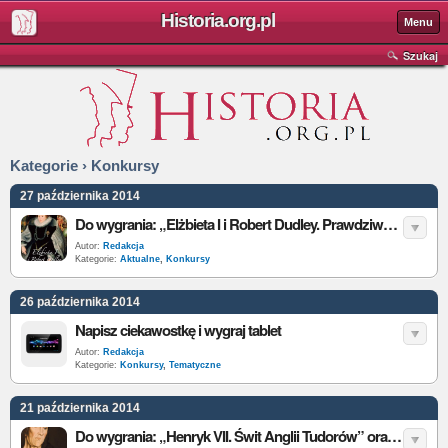
Historia.org.pl
Menu
Szukaj
Kategorie › Konkursy
27 października 2014
Do wygrania: „Elżbieta I i Robert Dudley. Prawdziwa historia Królowej Dziewicy i mężczyzny, którego kochała”
Autor:
Redakcja
Kategorie:
Aktualne
,
Konkursy
26 października 2014
Napisz ciekawostkę i wygraj tablet
Autor:
Redakcja
Kategorie:
Konkursy
,
Tematyczne
21 października 2014
Do wygrania: „Henryk VII. Świt Anglii Tudorów” oraz „Życie i śmierć Anny Boleyn”