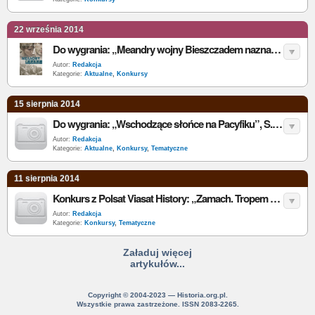
22 września 2014
Do wygrania: „Meandry wojny Bieszczadem naznaczone” K.J. Drozdowski
Autor:
Redakcja
Kategorie:
Aktualne
,
Konkursy
15 sierpnia 2014
Do wygrania: „Wschodzące słońce na Pacyfiku”, S.E. Morison
Autor:
Redakcja
Kategorie:
Aktualne
,
Konkursy
,
Tematyczne
11 sierpnia 2014
Konkurs z Polsat Viasat History: „Zamach. Tropem zabójców generała Sikorskiego”, T.A. Kisielewski [wyniki]
Autor:
Redakcja
Kategorie:
Konkursy
,
Tematyczne
Załaduj więcej
artykułów...
Copyright © 2004-2023 — Historia.org.pl.
Wszystkie prawa zastrzeżone. ISSN 2083-2265.