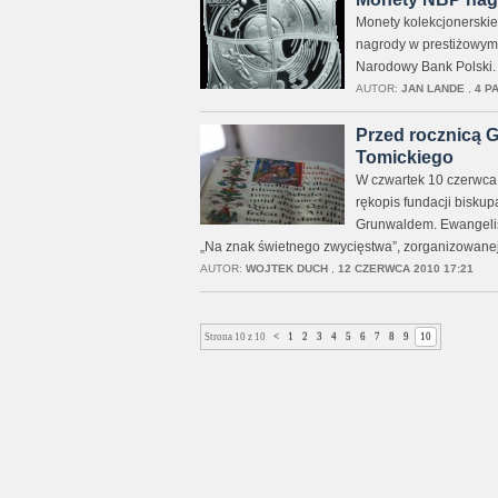
Monety kolekcjonerskie
nagrody w prestiżowym 
Narodowy Bank Polski.
AUTOR:
JAN LANDE
,
4 P
Przed rocznicą 
Tomickiego
W czwartek 10 czerwca
rękopis fundacji bisku
Grunwaldem. Ewangelis
„Na znak świetnego zwycięstwa”, zorganizowanej
AUTOR:
WOJTEK DUCH
,
12 CZERWCA 2010 17:21
Strona 10 z 10
<
1
2
3
4
5
6
7
8
9
10