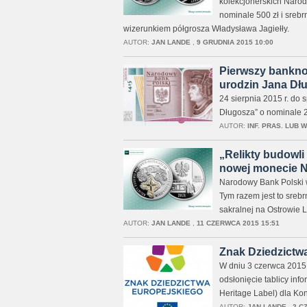
kolekcjonerskich Narod
nominale 500 zł i srebr
wizerunkiem półgrosza Władysława Jagiełły.
AUTOR:
JAN LANDE
,
9 GRUDNIA 2015 10:00
Pierwszy banknot
urodzin Jana Dł
24 sierpnia 2015 r. do 
Długosza” o nominale 2
AUTOR:
INF. PRAS. LUB 
„Relikty budowli
nowej monecie 
Narodowy Bank Polski wp
Tym razem jest to sreb
sakralnej na Ostrowie L
AUTOR:
JAN LANDE
,
11 CZERWCA 2015 15:51
Znak Dziedzictwa
W dniu 3 czerwca 2015
odsłonięcie tablicy in
Heritage Label) dla Kon
AUTOR:
JAN LANDE
,
2 C