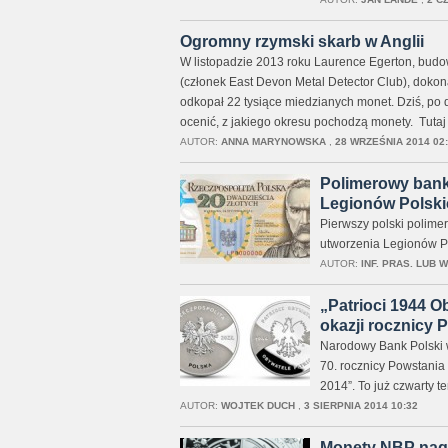
Ogromny rzymski skarb w Anglii
W listopadzie 2013 roku Laurence Egerton, budo
(członek East Devon Metal Detector Club), dokon
odkopał 22 tysiące miedzianych monet. Dziś, po 
ocenić, z jakiego okresu pochodzą monety. Tutaj
AUTOR:
ANNA MARYNOWSKA
,
28 WRZEŚNIA 2014 02
Polimerowy bankn
Legionów Polski
Pierwszy polski polime
utworzenia Legionów Po
AUTOR:
INF. PRAS. LUB 
„Patrioci 1944 
okazji rocznicy
Narodowy Bank Polski w
70. rocznicy Powstania
2014”. To już czwarty 
AUTOR:
WOJTEK DUCH
,
3 SIERPNIA 2014 10:32
Monety NBP nag