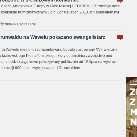
 z serii „Mistrzostwa Europy w Piłce Nożnej UEFA 2010-12” zdobyły dwie
konkursie numizmatycznym Coin Constellation 2013. Ich emitentem był
AŹDZIERNIKA 2013 11:36
Grunwaldu na Wawelu pokazano ewangelistarz
 na Wawelu mediom zaprezentowano bogato ilustrowany XVI- wieczny
pa krakowskiego Piotra Tomickiego, który upamiętnia zwycięstwo pod
tarz będzie wyjątkowo pokazywany publicznie od 15 lipca na wystawie
 z okazji 600-lecia zwycięstwa pod Grunwaldem.