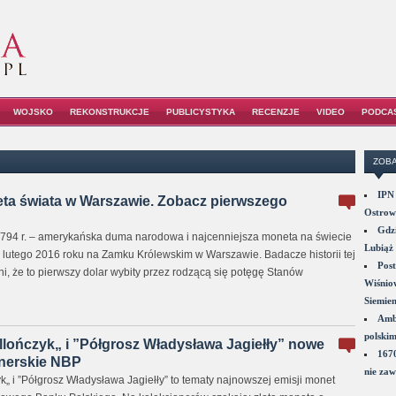
WOJSKO
REKONSTRUKCJE
PUBLICYSTYKA
RECENZJE
VIDEO
PODCA
ZOBA
IPN 
ta świata w Warszawie. Zobacz pierwszego
Ostrowi
Gdzi
 1794 r. – amerykańska duma narodowa i najcenniejsza moneta na świecie
Lubiąż 
 lutego 2016 roku na Zamku Królewskim w Warszawie. Badacze historii tej
Post
i, że to pierwszy dolar wybity przez rodzącą się potęgę Stanów
Wiśniow
Siemie
Amba
polskim
llończyk„ i ”Półgrosz Władysława Jagiełły” nowe
1670
nerskie NBP
nie zaw
k„ i ”Półgrosz Władysława Jagiełły” to tematy najnowszej emisji monet