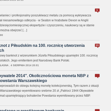
1
wlaniec i profesjonalny poszukiwacz metalu za pomocą wykrywacza
ał niesamowitego odkrycia - w Seaton w hrabstwie Devon w Anglii
dziesięciomiesięcznej ekspertyzie i czyszczeniu, naukowcy są w stanie
 można obejrzeć […]
:00
ot z Piłsudskim na 100. rocznicę utworzenia
13
ch
rowy banknot z wizerunkiem Józefa Piłsudskiego upamiętni 100. rocznicę
lskich. Jego emitentem jest Narodowy Bank Polski.
WŁASNA
,
4 SIERPNIA 2014 20:01
Obywatele 2014″. Okolicznościowa moneta NBP z
 Powstania Warszawskiego
prowadził do obiegu kolejną monetę kolekcjonerską. Tym razem z okazji
 Warszawskiego wyemitowano srebrne 20 zł „Patrioci 1944 Obywatele
temat upamiętniający bohaterów Powstania wyemitowany przez NBP.
rodzone w prestiżowym konkursie