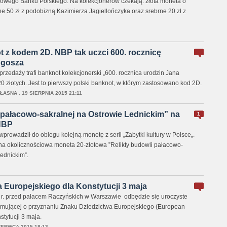
owego Banku Polskiego. Na kolekcjonerów czekają: złota moneta o
ne 50 zł z podobizną Kazimierza Jagiellończyka oraz srebrne 20 zł z
 z kodem 2D. NBP tak uczci 600. rocznicę
ugosza
sprzedaży trafi banknot kolekcjonerski „600. rocznica urodzin Jana
0 złotych. Jest to pierwszy polski banknot, w którym zastosowano kod 2D.
WŁASNA
,
19 SIERPNIA 2015 21:11
 pałacowo-sakralnej na Ostrowie Lednickim” na
1
NBP
rowadził do obiegu kolejną monetę z serii „Zabytki kultury w Polsce„.
rna okolicznościowa moneta 20-złotowa ”Relikty budowli pałacowo-
ednickim”.
 Europejskiego dla Konstytucji 3 maja
 r. przed pałacem Raczyńskich w Warszawie odbędzie się uroczyste
formującej o przyznaniu Znaku Dziedzictwa Europejskiego (European
stytucji 3 maja.
ZERWCA 2015 18:13