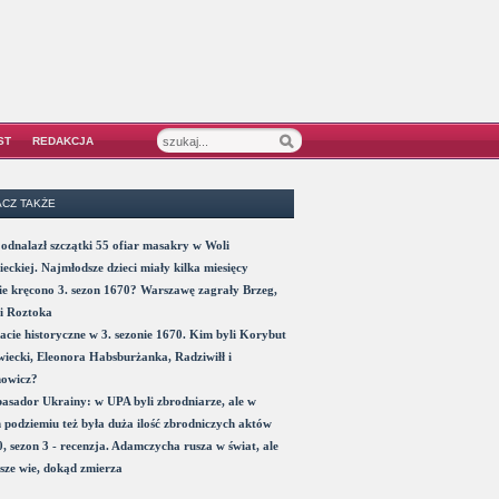
ST
REDAKCJA
CZ TAKŻE
odnalazł szczątki 55 ofiar masakry w Woli
eckiej. Najmłodsze dzieci miały kilka miesięcy
e kręcono 3. sezon 1670? Warszawę zagrały Brzeg,
i Roztoka
acie historyczne w 3. sezonie 1670. Kim byli Korybut
iecki, Eleonora Habsburżanka, Radziwiłł i
nowicz?
sador Ukrainy: w UPA byli zbrodniarze, ale w
 podziemiu też była duża ilość zbrodniczych aktów
, sezon 3 - recenzja. Adamczycha rusza w świat, ale
sze wie, dokąd zmierza