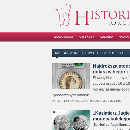
WIADOMOŚCI
ARTYKUŁY
KULTURA
NAUKA
KATEGORIA: DZIEDZICTWO, DZIEŁA I KOLEKCJE
Najdroższa mone
dolara w historii
Flowing Hair Liberty z
zagości między 16 a 18
monety są niemal zgodn
Zjednoczonych Ameryki.
AUTOR:
EWA KORZECKA
,
9 LUTEGO 2016 14:00
„Kazimierz Jagie
monety kolekcjo
„Kazimierz Jagiellończy