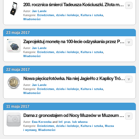
200. rocznica śmierci Tadeusza Kościuszki. Złota moneta kolekcjonerska od NBP
Autor:
Jan Lande
Kategorie:
Dziedzictwo, dzieła i kolekcje
,
Kultura i sztuka
,
Wiadomości
23 maja 2017
Zaprojektuj monetę na 100-lecie odzyskania przez Polskę niepodległości i wygraj 20 tys.
Autor:
Jan Lande
Kategorie:
Dziedzictwo, dzieła i kolekcje
,
Kultura i sztuka
,
Wiadomości
22 maja 2017
Nowa pięciozłotówka. Na niej Jagiełło z Kaplicy Trójcy Świętej na Zamku Lubelskim
Autor:
Jan Lande
Kategorie:
Dziedzictwo, dzieła i kolekcje
,
Kultura i sztuka
,
Wiadomości
11 maja 2017
Dama z gronostajem od Nocy Muzeów w Muzeum Narodowym w Krakowie
Autor:
Ewa Korzecka
and
Inf. pras. lub własna
Kategorie:
Dziedzictwo, dzieła i kolekcje
,
Kultura i sztuka
,
Muzea
i wystawy
,
Wiadomości