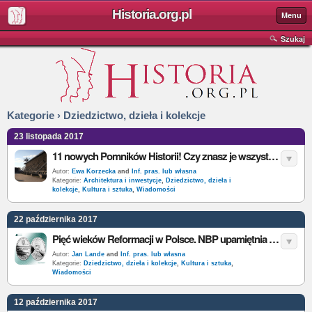
Historia.org.pl
Menu
Szukaj
Kategorie › Dziedzictwo, dzieła i kolekcje
23 listopada 2017
11 nowych Pomników Historii! Czy znasz je wszystkie?
Autor:
Ewa Korzecka
and
Inf. pras. lub własna
Kategorie:
Architektura i inwestycje
,
Dziedzictwo, dzieła i
kolekcje
,
Kultura i sztuka
,
Wiadomości
22 października 2017
Pięć wieków Reformacji w Polsce. NBP upamiętnia akt konfederacji warszawskiej i biskupa Juliusza Burschego
Autor:
Jan Lande
and
Inf. pras. lub własna
Kategorie:
Dziedzictwo, dzieła i kolekcje
,
Kultura i sztuka
,
Wiadomości
12 października 2017