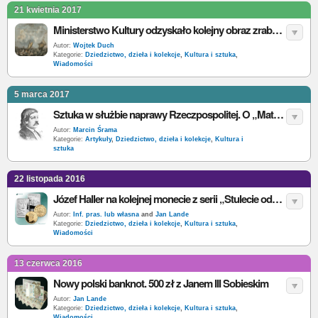
21 kwietnia 2017
Ministerstwo Kultury odzyskało kolejny obraz zrabowany przez Niemców
Autor:
Wojtek Duch
Kategorie:
Dziedzictwo, dzieła i kolekcje
,
Kultura i sztuka
,
Wiadomości
5 marca 2017
Sztuka w służbie naprawy Rzeczpospolitej. O „Matce Spartance” Franciszka Dionizego Kniaźnina
Autor:
Marcin Śrama
Kategorie:
Artykuły
,
Dziedzictwo, dzieła i kolekcje
,
Kultura i
sztuka
22 listopada 2016
Józef Haller na kolejnej monecie z serii „Stulecie odzyskania przez Polskę niepodległości”
Autor:
Inf. pras. lub własna
and
Jan Lande
Kategorie:
Dziedzictwo, dzieła i kolekcje
,
Kultura i sztuka
,
Wiadomości
13 czerwca 2016
Nowy polski banknot. 500 zł z Janem III Sobieskim
Autor:
Jan Lande
Kategorie:
Dziedzictwo, dzieła i kolekcje
,
Kultura i sztuka
,
Wiadomości