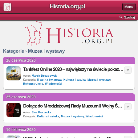
Historia.org.pl
Menu
Szukaj
Kategorie › Muzea i wystawy
26 czerwca 2020
Tankfest Online 2020 – największy na świecie pokaz jeżdżących czołgów transmitowany na żywo!
Autor:
Marek Drozdowski
Kategorie:
II wojna światowa
,
Kultura i sztuka
,
Muzea i wystawy
,
Rekonstrukcje
,
Wiadomości
25 czerwca 2020
Dołącz do Młodzieżowej Rady Muzeum II Wojny Światowej
Autor:
Ewa Korzecka
Kategorie:
Kultura i sztuka
,
Muzea i wystawy
,
Wiadomości
10 czerwca 2020