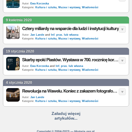
Autor:
Ewa Korzecka
Kategorie:
Kultura i sztuka
,
Muzea i wystawy
,
Wiadomości
9 kwietnia 2020
Cztery miliardy na wsparcie dla ludzi i instytucji kultury
Autor:
Jan Lande
and
Inf. pras. lub własna
Kategorie:
Kultura i sztuka
,
Muzea i wystawy
,
Wiadomości
19 stycznia 2020
Skarby epoki Piastów. Wystawa w 700. rocznicę koronacji Władysława Łokietka
Autor:
Ewa Korzecka
and
Inf. pras. lub własna
Kategorie:
Kultura i sztuka
,
Muzea i wystawy
,
Wiadomości
4 stycznia 2020
Rewolucja na Wawelu. Koniec z zakazem fotografowania
Autor:
Jan Lande
Kategorie:
Kultura i sztuka
,
Muzea i wystawy
,
Wiadomości
Załaduj więcej
artykułów...
Copyright © 2004-2023 — Historia.org.pl.