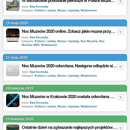
W Michałowie powstanie pierwsze w Polsce Muzeum Disco Polo
Autor:
Ewa Korzecka
Kategorie:
Kultura i sztuka
,
Muzea i wystawy
,
Wiadomości
14 maja 2020
Noc Muzeów 2020 online. Zobacz jakie muzea przygotowały specjalny program
Autor:
Ewa Korzecka
Kategorie:
Kultura i sztuka
,
Muzea i wystawy
,
Noc Muzeów
,
Noc
Muzeów 2020
,
Wiadomości
11 maja 2020
Noc Muzeów 2020 odwołana. Następna odbędzie się za rok
Autor:
Ewa Korzecka
Kategorie:
Kultura i sztuka
,
Muzea i wystawy
,
Wiadomości
28 kwietnia 2020
Noc Muzeów w Krakowie 2020 została odwołana. W zamian oprowadzenie online
Autor:
Ewa Korzecka
Kategorie:
Kultura i sztuka
,
Muzea i wystawy
,
Wiadomości
15 kwietnia 2020
Ostatnie dzień na zgłaszanie najlepszych projektów historycznych 2019 roku