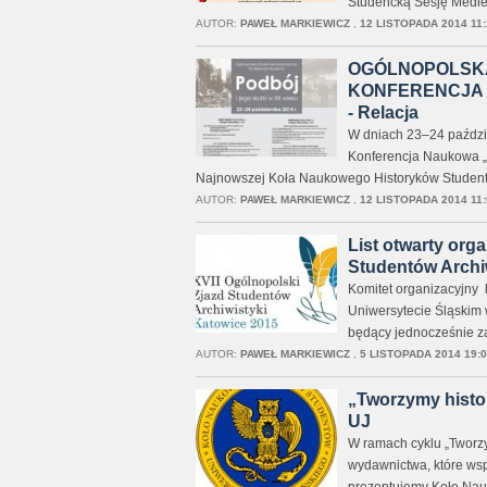
Studencką Sesję Mediew
AUTOR:
PAWEŁ MARKIEWICZ
,
12 LISTOPADA 2014 11:
OGÓLNOPOLSK
KONFERENCJA 
- Relacja
W dniach 23–24 paździ
Konferencja Naukowa „P
Najnowszej Koła Naukowego Historyków Student
AUTOR:
PAWEŁ MARKIEWICZ
,
12 LISTOPADA 2014 11:
List otwarty org
Studentów Archi
Komitet organizacyjny 
Uniwersytecie Śląskim w
będący jednocześnie z
AUTOR:
PAWEŁ MARKIEWICZ
,
5 LISTOPADA 2014 19:0
„Tworzymy histo
UJ
W ramach cyklu „Tworzy
wydawnictwa, które wspó