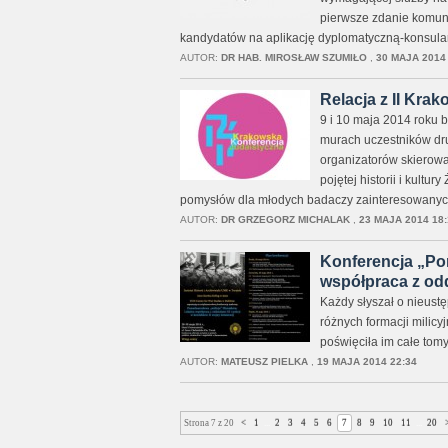
pierwsze zdanie komun
kandydatów na aplikację dyplomatyczną-konsular
AUTOR:
DR HAB. MIROSŁAW SZUMIŁO
,
30 MAJA 2014 
Relacja z II Kra
9 i 10 maja 2014 roku b
murach uczestników dru
organizatorów skierowa
pojętej historii i kult
pomysłów dla młodych badaczy zainteresowanyc
AUTOR:
DR GRZEGORZ MICHALAK
,
23 MAJA 2014 18:
Konferencja „Po
współpraca z oddz
Każdy słyszał o nieustę
różnych formacji milicy
poświęciła im całe tomy
AUTOR:
MATEUSZ PIELKA
,
19 MAJA 2014 22:34
Strona 7 z 20
<
1
...
2
3
4
5
6
7
8
9
10
11
...
20