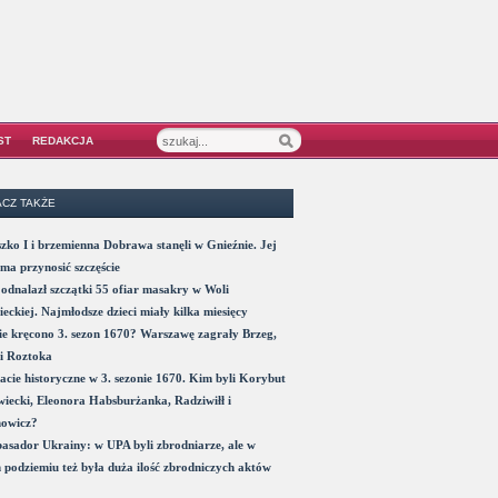
ST
REDAKCJA
CZ TAKŻE
zko I i brzemienna Dobrawa stanęli w Gnieźnie. Jej
ma przynosić szczęście
odnalazł szczątki 55 ofiar masakry w Woli
eckiej. Najmłodsze dzieci miały kilka miesięcy
e kręcono 3. sezon 1670? Warszawę zagrały Brzeg,
i Roztoka
acie historyczne w 3. sezonie 1670. Kim byli Korybut
iecki, Eleonora Habsburżanka, Radziwiłł i
nowicz?
sador Ukrainy: w UPA byli zbrodniarze, ale w
 podziemiu też była duża ilość zbrodniczych aktów