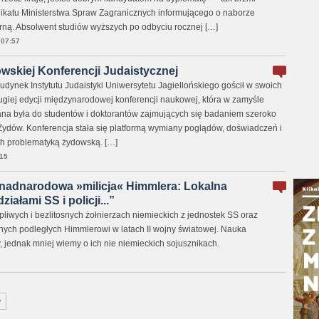
ikatu Ministerstwa Spraw Zagranicznych informującego o naborze
ną. Absolwent studiów wyższych po odbyciu rocznej […]
07:57
kowskiej Konferencji Judaistycznej
udynek Instytutu Judaistyki Uniwersytetu Jagiellońskiego gościł w swoich
giej edycji międzynarodowej konferencji naukowej, która w zamyśle
na była do studentów i doktorantów zajmujących się badaniem szeroko
ury Żydów. Konferencja stała się platformą wymiany poglądów, doświadczeń i
h problematyką żydowską. […]
15
nadnarodowa »milicja« Himmlera: Lokalna
iałami SS i policji...”
pliwych i bezlitosnych żołnierzach niemieckich z jednostek SS oraz
jnych podległych Himmlerowi w latach II wojny światowej. Nauka
, jednak mniej wiemy o ich nie niemieckich sojusznikach.
>