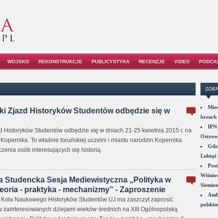
WOJSKO
REKONSTRUKCJE
PUBLICYSTYKA
RECENZJE
VIDEO
PODCA
ZOBA
Mies
ki Zjazd Historyków Studentów odbędzie się w
brzuch 
IPN 
zd Historyków Studentów odbędzie się w dniach 21-25 kwietnia 2015 r. na
Ostrowi
Kopernika. To właśnie toruńskiej uczelni i miastu narodzin Kopernika
Gdzi
zenia osób interesujących się historią.
Lubiąż 
Post
Wiśniow
a Studencka Sesja Mediewistyczna „Polityka w
Siemie
eoria - praktyka - mechanizmy” - Zaproszenie
Amba
 Koła Naukowego Historyków Studentów UJ ma zaszczyt zaprosić
polskim
w zainteresowanych dziejami wieków średnich na XIII Ogólnopolską