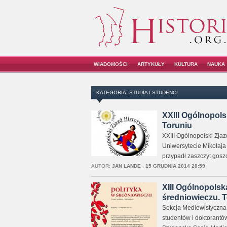
WIADOMOŚCI
ARTYKUŁY
KULTURA
NAUKA
KATEGORIA: STUDIA I STUDENCI
XXIII Ogólnopols
Toruniu
XXIII Ogólnopolski Zja
Uniwersytecie Mikołaja 
przypadł zaszczyt goszc
AUTOR:
JAN LANDE
,
15 GRUDNIA 2014 20:59
XIII Ogólnopolsk
średniowieczu. T
Sekcja Mediewistyczna
studentów i doktorantó