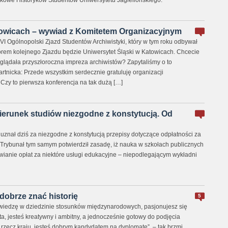
kowe Historyków Studentów Uniwersytetu Jagiellońskiego.
owicach – wywiad z Komitetem Organizacyjnym
VI Ogólnopolski Zjazd Studentów Archiwistyki, który w tym roku odbywał
orem kolejnego Zjazdu będzie Uniwersytet Śląski w Katowicach. Chcecie
yglądała przyszłoroczna impreza archiwistów? Zapytaliśmy o to
artnicka: Przede wszystkim serdecznie gratuluję organizacji
Czy to pierwsza konferencja na tak dużą […]
kierunek studiów niezgodne z konstytucją. Od
uznał dziś za niezgodne z konstytucją przepisy dotyczące odpłatności za
. Trybunał tym samym potwierdził zasadę, iż nauka w szkołach publicznych
awianie opłat za niektóre usługi edukacyjne – niepodlegającym wykładni
obrze znać historię
5
wiedzę w dziedzinie stosunków międzynarodowych, pasjonujesz się
iata, jesteś kreatywny i ambitny, a jednocześnie gotowy do podjęcia
rzecz kraju, jesteś dobrym kandydatem na dyplomatę” – tak brzmi