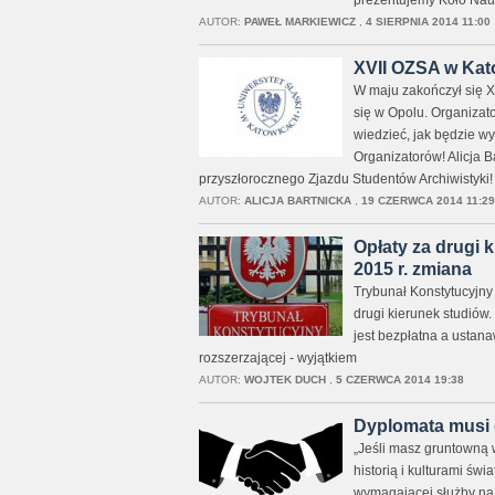
prezentujemy Koło Nau
AUTOR:
PAWEŁ MARKIEWICZ
,
4 SIERPNIA 2014 11:00
XVII OZSA w Kat
W maju zakończył się X
się w Opolu. Organizat
wiedzieć, jak będzie w
Organizatorów! Alicja B
przyszłorocznego Zjazdu Studentów Archiwistyki! 
AUTOR:
ALICJA BARTNICKA
,
19 CZERWCA 2014 11:29
Opłaty za drugi 
2015 r. zmiana
Trybunał Konstytucyjny 
drugi kierunek studiów
jest bezpłatna a ustan
rozszerzającej - wyjątkiem
AUTOR:
WOJTEK DUCH
,
5 CZERWCA 2014 19:38
Dyplomata musi d
„Jeśli masz gruntowną 
historią i kulturami św
wymagającej służby na 