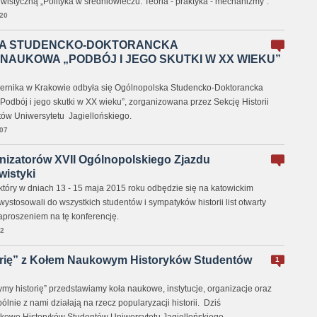
istyczną „Polityka w średniowieczu. Teoria - praktyka - mechanizmy”.
20
A STUDENCKO-DOKTORANCKA
NAUKOWA „PODBÓJ I JEGO SKUTKI W XX WIEKU”
ernika w Krakowie odbyła się Ogólnopolska Studencko-Doktorancka
odbój i jego skutki w XX wieku”, zorganizowana przez Sekcję Historii
ów Uniwersytetu Jagiellońskiego.
07
anizatorów XVII Ogólnopolskiego Zjazdu
wistyki
który w dniach 13 - 15 maja 2015 roku odbędzie się na katowickim
ystosowali do wszystkich studentów i sympatyków historii list otwarty
aproszeniem na tę konferencję.
2
rię” z Kołem Naukowym Historyków Studentów
1
my historię” przedstawiamy koła naukowe, instytucje, organizacje oraz
lnie z nami działają na rzecz popularyzacji historii. Dziś