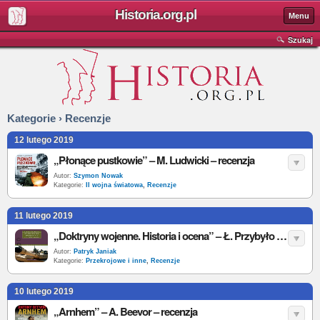
Historia.org.pl
Menu
Szukaj
Kategorie › Recenzje
12 lutego 2019
„Płonące pustkowie” – M. Ludwicki – recenzja
Autor:
Szymon Nowak
Kategorie:
II wojna światowa
,
Recenzje
11 lutego 2019
„Doktryny wojenne. Historia i ocena” – Ł. Przybyło – recenzja
Autor:
Patryk Janiak
Kategorie:
Przekrojowe i inne
,
Recenzje
10 lutego 2019
„Arnhem” – A. Beevor – recenzja