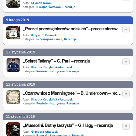
Autor:
Szymon Nowak
Kategorie:
II wojna światowa
,
Recenzje
9 lutego 2019
„Poczet przedsiębiorców polskich”– praca zbiorowa – recenzja
Autor:
Krzysztof Bernacki
Kategorie:
Przekrojowe i inne
,
Recenzje
13 stycznia 2019
„Sekret Tatiany” – G. Paul – recenzja
Autor:
Klaudia Kobylańska-Antoszek
Kategorie:
Powieść historyczna
,
Recenzje
12 stycznia 2019
„Czarownice z Manningtree” – B. Underdown – recenzja
Autor:
Klaudia Kobylańska-Antoszek
Kategorie:
Powieść historyczna
,
Recenzje
11 stycznia 2019
„Mussolini. Butny faszysta” – G. Hägg – recenzja
Autor:
Grzegorz Antoszek
Kategorie:
Biografie i wspomnienia
,
Recenzje