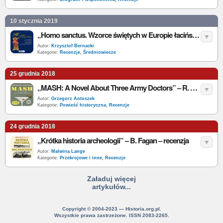
10 stycznia 2019
„Homo sanctus. Wzorce świętych w Europie łacińskiej w średniowieczu” – W. Mruk –recenzja
Autor:
Krzysztof Bernacki
Kategorie:
Recenzje
,
Średniowiecze
25 grudnia 2018
„MASH: A Novel About Three Army Doctors” – R. Hooker – recenzja
Autor:
Grzegorz Antoszek
Kategorie:
Powieść historyczna
,
Recenzje
24 grudnia 2018
„Krótka historia archeologii” – B. Fagan – recenzja
Autor:
Malwina Lange
Kategorie:
Przekrojowe i inne
,
Recenzje
Załaduj więcej
artykułów...
Copyright © 2004-2023 — Historia.org.pl.
Wszystkie prawa zastrzeżone. ISSN 2083-2265.