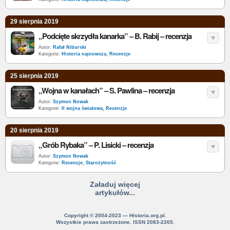
29 sierpnia 2019
„Podcięte skrzydła kanarka” – B. Rabij – recenzja
Autor:
Rafał Niburski
Kategorie:
Historia najnowsza
,
Recenzje
25 sierpnia 2019
„Wojna w kanałach” – S. Pawlina – recenzja
Autor:
Szymon Nowak
Kategorie:
II wojna światowa
,
Recenzje
20 sierpnia 2019
„Grób Rybaka” – P. Lisicki – recenzja
Autor:
Szymon Nowak
Kategorie:
Recenzje
,
Starożytność
Załaduj więcej
artykułów...
Copyright © 2004-2023 — Historia.org.pl.
Wszystkie prawa zastrzeżone. ISSN 2083-2265.