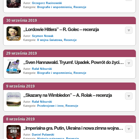
Autor:
Grzegorz Racinowski
Kategorie:
Biografie i wspomnienia
,
Recenzje
30 września 2019
„Lordowie Hitlera” – R. Golec – recenzja
Autor:
Szymon Nowak
Kategorie:
II wojna światowa
,
Recenzje
29 września 2019
„Sven Hannawald. Tryumf. Upadek. Powrót do życia” – S. Hannawald, U. Pramann – recenzja
Autor:
Rafał Niburski
Kategorie:
Biografie i wspomnienia
,
Recenzje
9 września 2019
„Skazany na Wimbledon” – A. Rolak – recenzja
Autor:
Rafał Niburski
Kategorie:
Przekrojowe i inne
,
Recenzje
8 września 2019
„Imperialna gra. Putin, Ukraina i nowa zimna wojna” – M. Kalb – recenzja
Autor:
Daniel Puławski
Kategorie:
Historia najnowsza
,
Recenzje