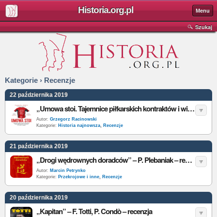
Historia.org.pl
Menu
Szukaj
Kategorie › Recenzje
22 października 2019
„Umowa stoi. Tajemnice piłkarskich kontraktów i wielomilionowych transferów w Premier League” – D. Geey – recenzja
Autor:
Grzegorz Racinowski
Kategorie:
Historia najnowsza
,
Recenzje
21 października 2019
„Drogi wędrownych doradców” – P. Plebaniak – recenzja
Autor:
Marcin Petrynko
Kategorie:
Przekrojowe i inne
,
Recenzje
20 października 2019
„Kapitan” – F. Totti, P. Condò – recenzja