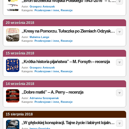
„Broń strzelecka Wojska Polskiego 1943–2016” – T. Szczerbicki – recenzja
Autor:
Grzegorz Antoszek
Kategorie:
Przekrojowe i inne
,
Recenzje
20 września 2018
„Kresy na Pomorzu. Tułaczka po Ziemiach Odzyskanych” – M. A. Koprowski – recenzja
Autor:
Malwina Lange
Kategorie:
Przekrojowe i inne
,
Recenzje
15 września 2018
„Krótka historia pijaństwa” – M. Forsyth – recenzja
Autor:
Grzegorz Antoszek
Kategorie:
Przekrojowe i inne
,
Recenzje
14 września 2018
„Dobre matki” – A. Perry – recenzja
Autor:
Adrianna Szczepaniak
Kategorie:
Przekrojowe i inne
,
Recenzje
15 sierpnia 2018
„W głębokiej konspiracji. Tajne życie i labirynt lojalności szpiega KGB w Ameryce” – J. Barsky, C. Coloma – recenzja
Autor:
Iwona Gornicka