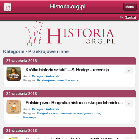
Historia.org.pl
Menu
Szukaj
Kategorie › Przekrojowe i inne
27 września 2018
„Krótka historia sztuki” – S. Hodge – recenzja
Autor:
Grzegorz Antoszek
Kategorie:
Przekrojowe i inne
,
Recenzje
24 września 2018
„Polskie piwo. Biografia (historia lekko podchmielona)” – M.J. Szymański – recenzja
Autor:
Grzegorz Antoszek
Kategorie:
Biografie i wspomnienia
,
Przekrojowe i inne
,
Recenzje
21 września 2018