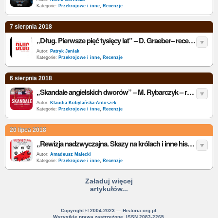
Kategorie:
Przekrojowe i inne
,
Recenzje
7 sierpnia 2018
„Dług. Pierwsze pięć tysięcy lat” – D. Graeber– recenzja
Autor:
Patryk Janiak
Kategorie:
Przekrojowe i inne
,
Recenzje
6 sierpnia 2018
„Skandale angielskich dworów” – M. Rybarczyk – recenzja
Autor:
Klaudia Kobylańska-Antoszek
Kategorie:
Przekrojowe i inne
,
Recenzje
20 lipca 2018
„Rewizja nadzwyczajna. Skazy na królach i inne historie” – J. Besala – recenzja
Autor:
Amadeusz Małecki
Kategorie:
Przekrojowe i inne
,
Recenzje
Załaduj więcej
artykułów...
Copyright © 2004-2023 — Historia.org.pl.
Wszystkie prawa zastrzeżone. ISSN 2083-2265.